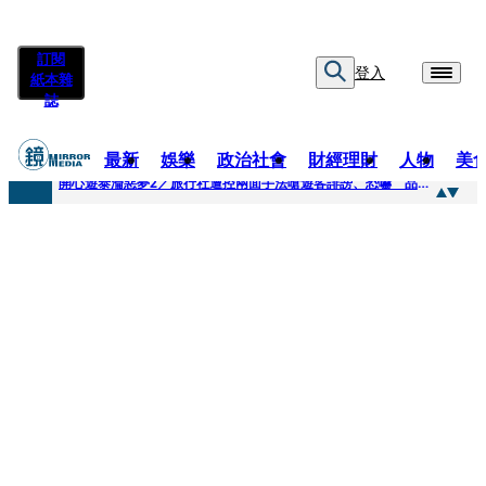
訂閱
登入
紙本雜
誌
最新
娛樂
政治社會
財經理財
人物
美
快訊
開心遊泰淪惡夢2／旅行社遭控兩面手法嗆遊客誹謗、恐嚇 品保協會回應了
快訊
「我是保全不是清潔員」上班3天開嗆總幹事 他拒倒垃圾被炒！怒提告...法官這原因判敗訴
快訊
自稱交好麻吉大哥、替蔡依林操盤 經紀人車內強吻女星挨告！最後栽在錄音檔