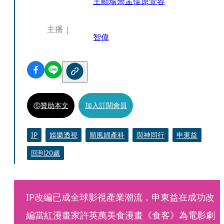
王顯瑜
余孟儒
原萱容
主播
智偉
贊助本文
加入訂閱會員
IP
娛樂透視
順風婦產科
與神同行
申東益
回到20歲
IP改編已成全球影視產業潮流，申東益在成功改
編當紅漫畫家許英萬美食漫畫《食客》為電影劇