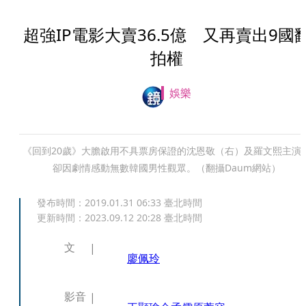
超強IP電影大賣36.5億 又再賣出9國
拍權
娛樂
《回到20歲》大膽啟用不具票房保證的沈恩敬（右）及羅文熙主演
卻因劇情感動無數韓國男性觀眾。（翻攝Daum網站）
發布時間：
2019.01.31 06:33
臺北時間
更新時間：
2023.09.12 20:28
臺北時間
文
廖佩玲
影音