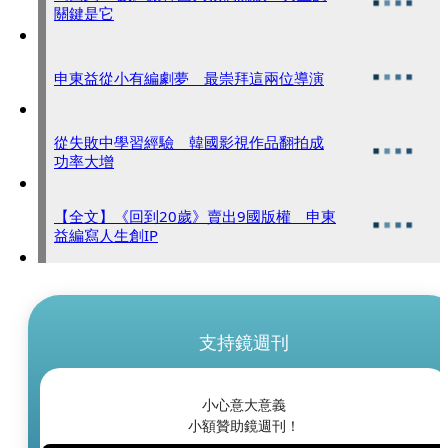
關鍵是它
申東益從小有編劇夢 最崇拜這兩位導演
從失敗中學習經驗 韓國影視作品翻拍成
功率大增
【全文】《回到20歲》賣出9國版權 申東
益編寫人生創IP
支持鏡週刊
小心意大意義
小額贊助鏡週刊！