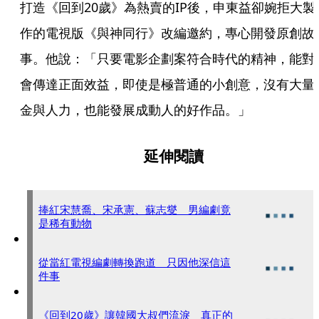
打造《回到20歲》為熱賣的IP後，申東益卻婉拒大製
作的電視版《與神同行》改編邀約，專心開發原創故
事。他說：「只要電影企劃案符合時代的精神，能對
會傳達正面效益，即使是極普通的小創意，沒有大量
金與人力，也能發展成動人的好作品。」
延伸閱讀
捧紅宋慧喬、宋承憲、蘇志燮 男編劇竟
是稀有動物
從當紅電視編劇轉換跑道 只因他深信這
件事
《回到20歲》讓韓國大叔們流淚 真正的