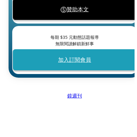
贊助本文
每期 $
35
元動態話題報導
無限閱讀解鎖新鮮事
加入訂閱會員
鏡週刊