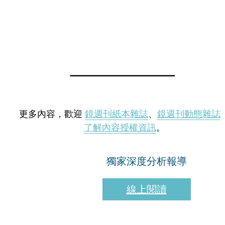
更多內容，歡迎
鏡週刊紙本雜誌
、
鏡週刊動態雜誌
了解內容授權資訊
。
獨家深度分析報導
線上閱讀