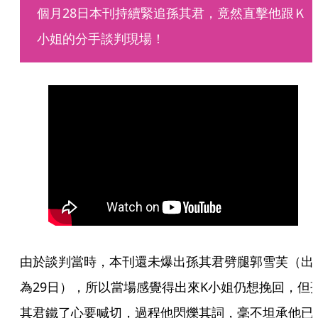
個月28日本刊持續緊追孫其君，竟然直擊他跟Ｋ
小姐的分手談判現場！
由於談判當時，本刊還未爆出孫其君劈腿郭雪芙（出
為29日），所以當場感覺得出來K小姐仍想挽回，但
其君鐵了心要喊切，過程他閃爍其詞，毫不坦承他已