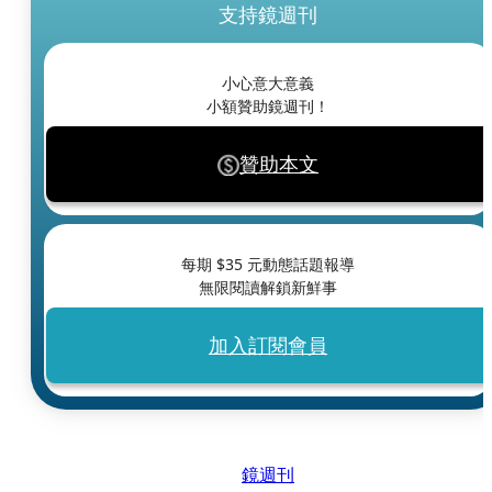
支持鏡週刊
小心意大意義
小額贊助鏡週刊！
贊助本文
每期 $
35
元動態話題報導
無限閱讀解鎖新鮮事
加入訂閱會員
鏡週刊