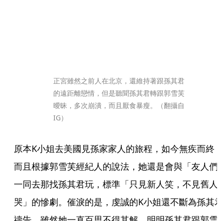
正宮雖然之前人在北京，還維持著跟孫其君
的遠距離戀情，但是聽聞孫其君轉跟郭雪芙
曖昧，多次崩潰，而且厭食暴瘦。（翻攝自
IG）
原本K小姐去美國見孫家家人的旅程，如今無疾而終
而且根據郭雪芙經紀人的說法，她還是會與「友人們
一同去那找孫其君玩，標準「只見新人笑，不見舊人
哭」的慘劇。催淚的是，虔誠的K小姐還不斷為孫其
禱告，雖然她一直百思不得其解，明明孫其君跟郭雪