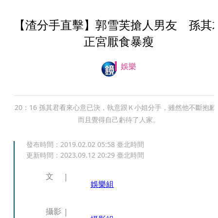
【渣分手直擊】郭雪芙搶人男友 孫其
正宮厭食暴瘦
娛樂
20：16 孫其君看來心意已決，執意跟Ｋ小姐分手，雖然他不斷抱歉
而且覺得自己虧待了人家。
發布時間：
2019.02.02 05:58
臺北時間
更新時間：
2023.09.12 20:29
臺北時間
文
娛樂組
攝影