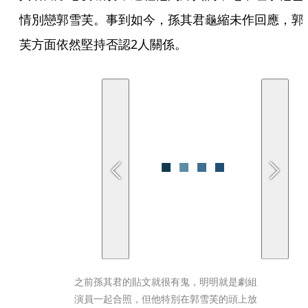
情別戀郭雪芙。事到如今，孫其君龜縮未作回應，郭
芙方面依然堅持否認2人關係。
之前孫其君的貼文就很有鬼，明明就是劇組
演員一起合照，但他特別在郭雪芙的頭上放