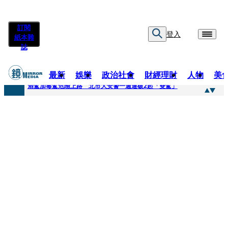
訂閱
登入
紙本雜
誌
最新
娛樂
政治社會
財經理財
人物
美
快訊
酒駕加毒駕危險上路 北市大安警一週連破2起「雙駕」
快訊
Ozone黃文廷、FEniX夏浦洋組「神隊友」 邱以太、林亭莉熱血狂奔殺青淚崩
快訊
AKIRA台北唱到一半突收兒子告白「爸爸I LOVE YOU」 驚喜林志玲同步曝光父親節「披薩蛋糕」