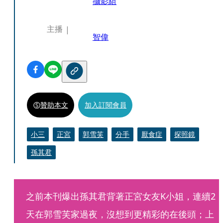
攝影組
主播
智偉
贊助本文
加入訂閱會員
小三
正宮
郭雪芙
分手
厭食症
探照鏡
孫其君
之前本刊爆出孫其君背著正宮女友K小姐，連續2
天在郭雪芙家過夜，沒想到更精彩的在後頭；上