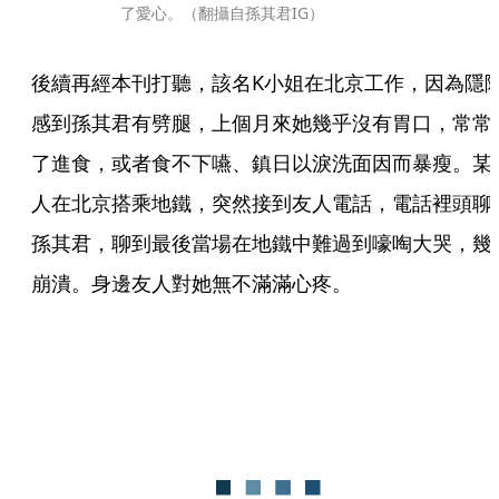
了愛心。（翻攝自孫其君IG）
後續再經本刊打聽，該名K小姐在北京工作，因為隱
感到孫其君有劈腿，上個月來她幾乎沒有胃口，常常
了進食，或者食不下嚥、鎮日以淚洗面因而暴瘦。某
人在北京搭乘地鐵，突然接到友人電話，電話裡頭聊
孫其君，聊到最後當場在地鐵中難過到嚎啕大哭，幾
崩潰。身邊友人對她無不滿滿心疼。