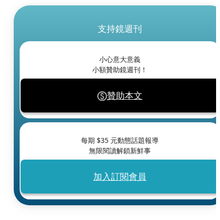
支持鏡週刊
小心意大意義
小額贊助鏡週刊！
贊助本文
每期 $
35
元動態話題報導
無限閱讀解鎖新鮮事
加入訂閱會員