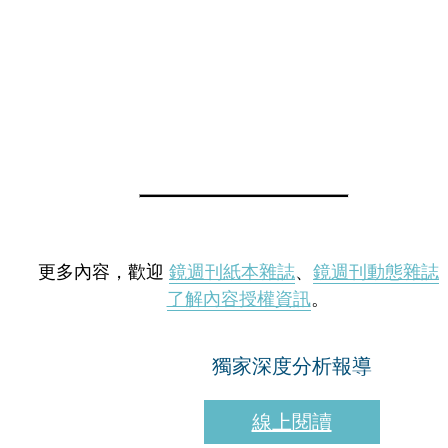
更多內容，歡迎
鏡週刊紙本雜誌
、
鏡週刊動態雜誌
了解內容授權資訊
。
獨家深度分析報導
線上閱讀