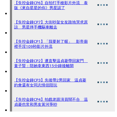
【失控金鐘CP6】自拍打手槍影片外流 泰
版《來自星星的你》男星認了
【失控金鐘CP7】大街吵架女友跪地哭求原
諒 男星摔手機驅車離去
【失控金鐘CP1】「我要射了喔」 影帝廟
裡手淫109秒影片外流
【失控金鐘CP2】遭直擊温貞菱帶回家門
童子賢：陪她拿東西15分鐘後離開
【失控金鐘CP3】先後帶2男回家 温貞菱
約會還有女同志情侶陪玩
【失控金鐘CP4】拍戲老跟演員鬧不合 温
貞菱也常和男友黃河爭吵