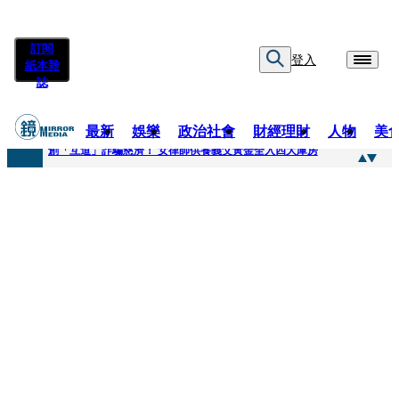
訂閱
登入
紙本雜
誌
最新
娛樂
政治社會
財經理財
人物
美
快訊
創「互道」詐騙慈濟！ 女律師供養義父黃金全入四大庫房
快訊
前時力黨魁表態「反對刪公視預算」 盼在野三思：改凍結處理受質疑項目
快訊
六強片齊聚桃影 小薰《祖先鬼》回桃影娘家 《長安的荔枝》桃影加映一票難求