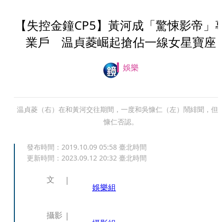
【失控金鐘CP5】黃河成「驚悚影帝」
業戶 温貞菱崛起搶佔一線女星寶座
娛樂
温貞菱（右）在和黃河交往期間，一度和吳慷仁（左）鬧緋聞，但
慷仁否認。
發布時間：
2019.10.09 05:58
臺北時間
更新時間：
2023.09.12 20:32
臺北時間
文
娛樂組
攝影