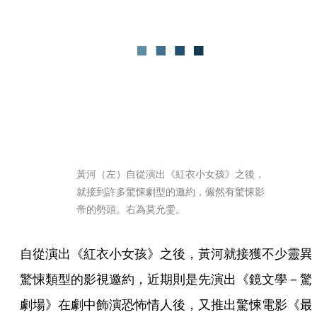
黃河（左）自從演出《紅衣小女孩》之後，
就接到許多驚悚劇型的邀約，儼然有驚悚影
帝的勢頭。右為莫允雯。
自從演出《紅衣小女孩》之後，黃河就接獲不少靈異
驚悚類型的影視邀約，近期則是先演出《鏡文學－驚
劇場》在劇中飾演恐怖情人後，又推出驚悚電影《最