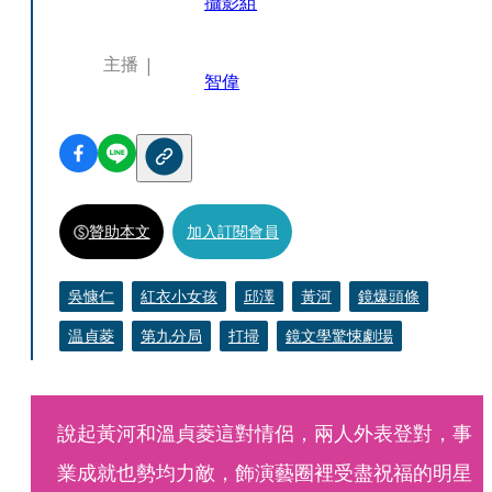
攝影組
主播
智偉
贊助本文
加入訂閱會員
吳慷仁
紅衣小女孩
邱澤
黃河
鏡爆頭條
温貞菱
第九分局
打掃
鏡文學驚悚劇場
說起黃河和溫貞菱這對情侶，兩人外表登對，事
業成就也勢均力敵，飾演藝圈裡受盡祝福的明星