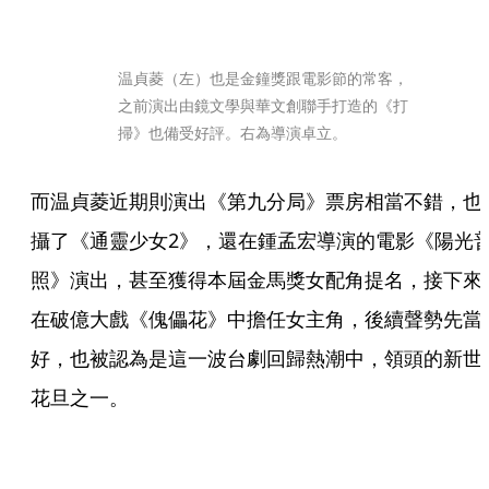
温貞菱（左）也是金鐘獎跟電影節的常客，
之前演出由鏡文學與華文創聯手打造的《打
掃》也備受好評。右為導演卓立。
而温貞菱近期則演出《第九分局》票房相當不錯，也
攝了《通靈少女2》，還在鍾孟宏導演的電影《陽光
照》演出，甚至獲得本屆金馬獎女配角提名，接下來
在破億大戲《傀儡花》中擔任女主角，後續聲勢先當
好，也被認為是這一波台劇回歸熱潮中，領頭的新世
花旦之一。