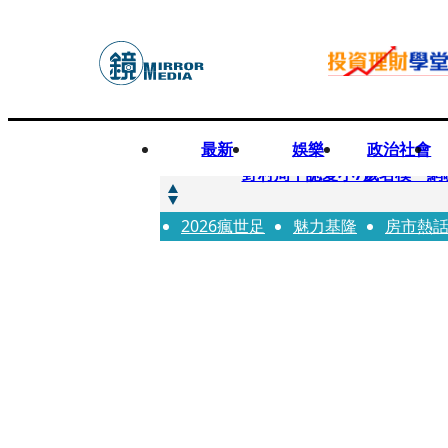
最新
娛樂
政治社會
快訊
野村周平認愛小7歲名模 網
2026瘋世足
快訊
魅力基隆
房市熱
8年磨一劍 陳法拉自編自導《
快訊
笑著笑著就哭了 被遺忘的日