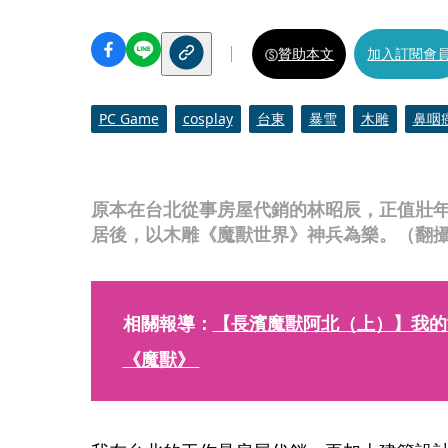
贊助本文
加入訂閱會
PC Game
cosplay
台東
暴雪
木雕
鼻咽
原本在台北從事房屋代銷的林昭辰，正值壯
居後，以木雕《魔獸世界》神兵為樂。（翻攝
相關報導：
【長濱魔獸阿北（上）】我的
《魔獸》