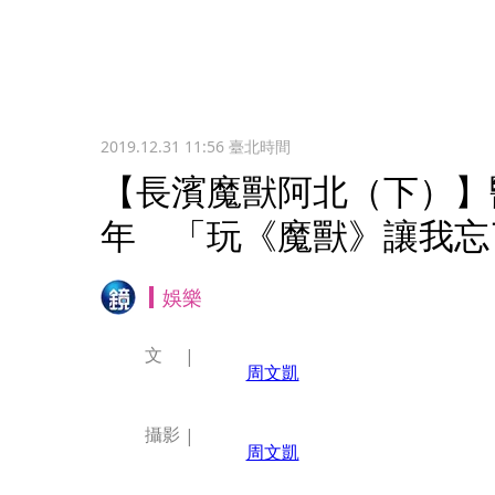
2019.12.31 11:56
臺北時間
【長濱魔獸阿北（下）】
年 「玩《魔獸》讓我忘
娛樂
文
周文凱
攝影
周文凱