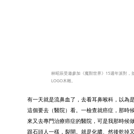
林昭辰受邀參加《魔獸世界》15週年派對，並
LOGO木雕。
有一天就是流鼻血了，去看耳鼻喉科，以為
這個要去（醫院）看。一檢查就癌症，那時候
來又去專門治療癌症的醫院，可是我那時候
跟石頭人一樣，裂開。就是化膿、然後乾掉