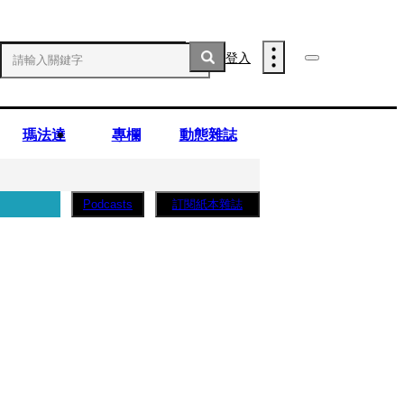
登入
瑪法達
專欄
動態雜誌
訂閱紙本雜誌
Podcasts