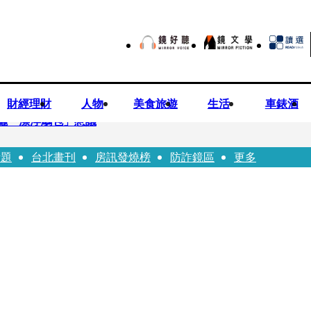
財經理財
人物
美食旅遊
生活
車錶酒
曬「漂浮鵰包」惹議
話題
台北畫刊
房訊發燒榜
防詐鏡區
更多
Bloodline》進軍多倫多 柯林法洛姊弟相挺
本喜劇天才川島雄三 4K修復重返大銀幕