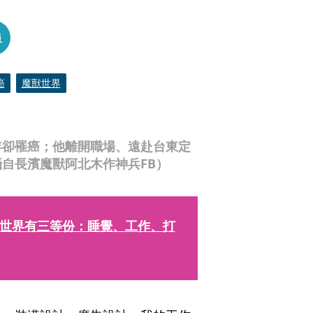
員
癌
魔獸世界
年卻罹癌；他離開職場、遠赴台東定
自長濱魔獸阿北木作神兵FB）
世界有三等份：睡覺、工作、打