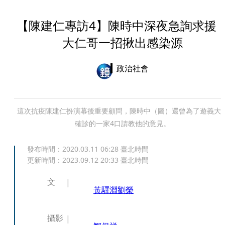
【陳建仁專訪4】陳時中深夜急詢求
大仁哥一招揪出感染源
政治社會
這次抗疫陳建仁扮演幕後重要顧問，陳時中（圖）還曾為了遊義大
確診的一家4口請教他的意見。
發布時間：
2020.03.11 06:28
臺北時間
更新時間：
2023.09.12 20:33
臺北時間
文
黃驛淵
劉榮
攝影