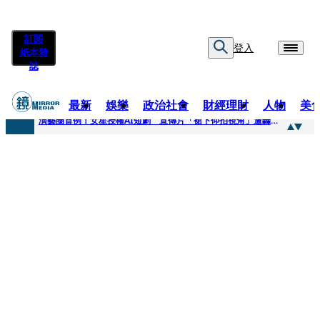
訂閱
登入
紙本雜
誌
最新
娛樂
政治社會
財經理財
人物
美
快訊
演藝圈首例！女星授權AI短劇 宣傳片「裙下仰拍視角」遭轟擦邊：自降身價
快訊
全球提升電氣化 台達電鄭平看好微電網推一站式方案
快訊
《魷魚遊戲》美版傳喊卡 現象級神劇難續宇宙