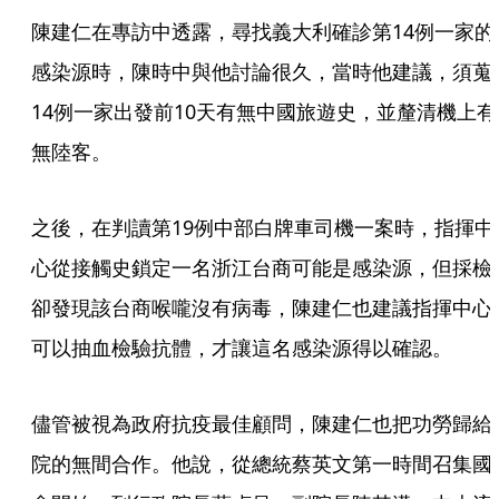
陳建仁在專訪中透露，尋找義大利確診第14例一家的
感染源時，陳時中與他討論很久，當時他建議，須蒐
14例一家出發前10天有無中國旅遊史，並釐清機上有
無陸客。
之後，在判讀第19例中部白牌車司機一案時，指揮中
心從接觸史鎖定一名浙江台商可能是感染源，但採檢
卻發現該台商喉嚨沒有病毒，陳建仁也建議指揮中心
可以抽血檢驗抗體，才讓這名感染源得以確認。
儘管被視為政府抗疫最佳顧問，陳建仁也把功勞歸給
院的無間合作。他說，從總統蔡英文第一時間召集國