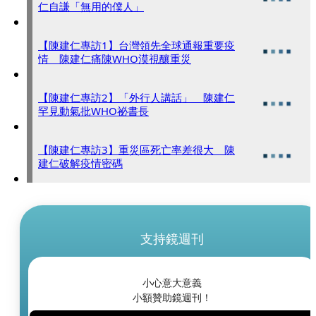
仁自謙「無用的僕人」
【陳建仁專訪1】台灣領先全球通報重要疫
情 陳建仁痛陳WHO漠視釀重災
【陳建仁專訪2】「外行人講話」 陳建仁
罕見動氣批WHO祕書長
【陳建仁專訪3】重災區死亡率差很大 陳
建仁破解疫情密碼
支持鏡週刊
小心意大意義
小額贊助鏡週刊！