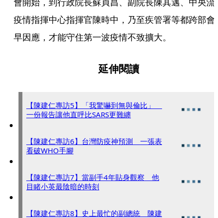
會開始，到行政院長蘇貞昌、副院長陳其邁、中央流
疫情指揮中心指揮官陳時中，乃至疾管署等都跨部會
早因應，才能守住第一波疫情不致擴大。
延伸閱讀
【陳建仁專訪5】「我驚嚇到無與倫比」
一份報告讓他直呼比SARS更難纏
【陳建仁專訪6】台灣防疫神預測 一張表
看破WHO手腳
【陳建仁專訪7】當副手4年貼身觀察 他
目睹小英最陰暗的時刻
【陳建仁專訪8】史上最忙的副總統 陳建