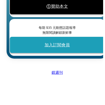
贊助本文
每期 $
35
元動態話題報導
無限閱讀解鎖新鮮事
加入訂閱會員
鏡週刊