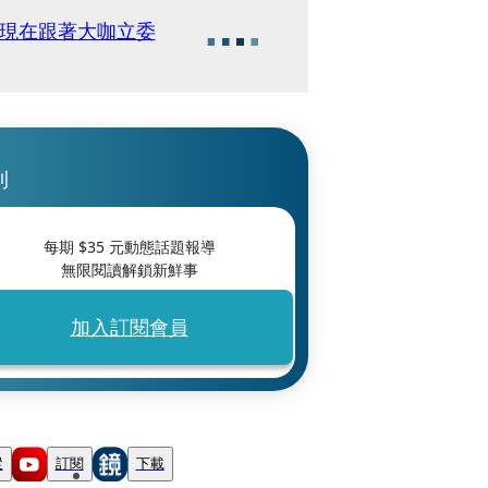
他現在跟著大咖立委
刊
每期 $
35
元動態話題報導
無限閱讀解鎖新鮮事
加入訂閱會員
蹤
訂閱
下載