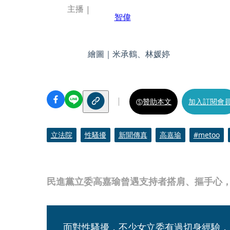
主播
智偉
繪圖｜米承鶴、林媛婷
贊助本文
加入訂閱會
立法院
性騷擾
新聞傳真
高嘉瑜
#metoo
民進黨立委高嘉瑜曾遇支持者搭肩、摳手心
面對性騷擾，不少女立委有過切身經驗，