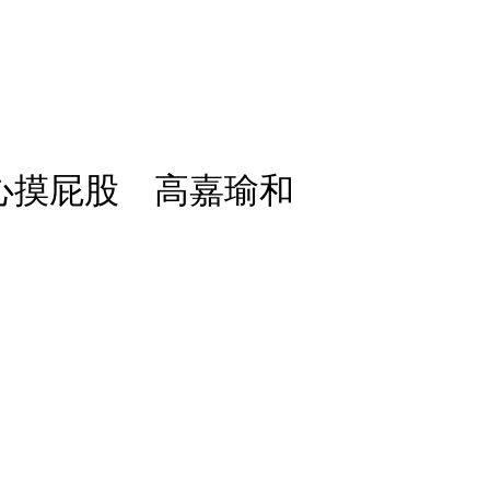
心摸屁股 高嘉瑜和