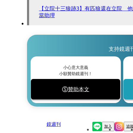
【立院十三狼跡3】有匹狼還在立院 
當助理
支持鏡週
小心意大意義
小額贊助鏡週刊！
贊助本文
鏡週刊
加入
追