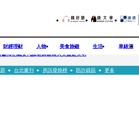
財經理財
人物
美食旅遊
生活
車錶酒
持斷掃把戳女代課老師眼睛大失血近失明
話題
台北畫刊
房訊發燒榜
防詐鏡區
更多
油 中聯高層隱匿鐵證曝光
害人上當 警局長女兒淪詐騙犯遭判刑