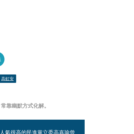
員
高虹安
，常靠幽默方式化解。
人氣很高的民進黨立委高嘉瑜曾