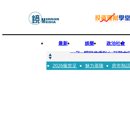
最新
娛樂
政治社會
快訊
一句「請回去坐好」 特教生
2026瘋世足
快訊
魅力基隆
房市熱
新聞內幕／員工4月就反映毒
快訊
新聞內幕／提供詐團提款卡