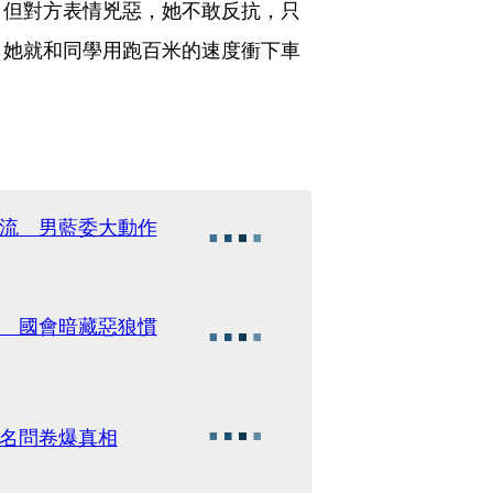
，但對方表情兇惡，她不敢反抗，只
，她就和同學用跑百米的速度衝下車
外流 男藍委大動作
」 國會暗藏惡狼慣
匿名問卷爆真相