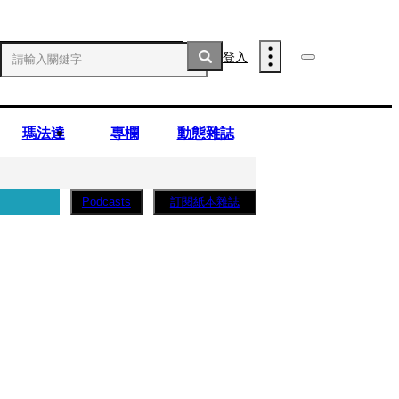
登入
瑪法達
專欄
動態雜誌
訂閱紙本雜誌
Podcasts