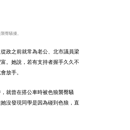
漢襲臀騷擾。
沒從政之前就常為老公、北市議員梁
豐富。她說，若有支持者握手久久不
就會放手。
時，就曾在搭公車時被色狼襲臀騷
但她沒發現同學是因為碰到色狼，直