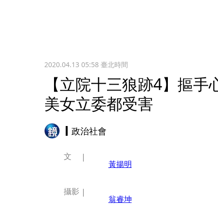
2020.04.13 05:58
臺北時間
【立院十三狼跡4】摳手
美女立委都受害
政治社會
文
黃揚明
攝影
翁睿坤