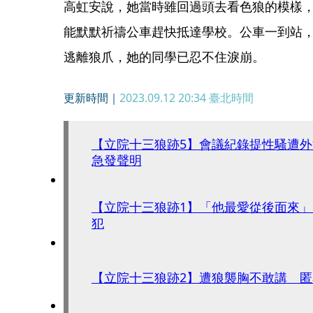
高虹安說，她當時雖回過頭去看色狼的模樣
能默默祈禱公車趕快抵達學校。公車一到站
逃離狼爪，她的同學已忍不住淚崩。
更新時間｜
2023.09.12 20:34
臺北時間
【立院十三狼跡5】會議紀錄提性騷遭
急發聲明
【立院十三狼跡1】「他最愛從後面來
犯
【立院十三狼跡2】遭狼襲胸不敢講 