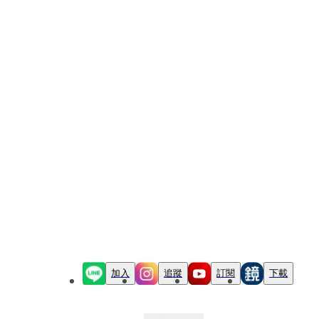
加入
追蹤
訂閱
下載