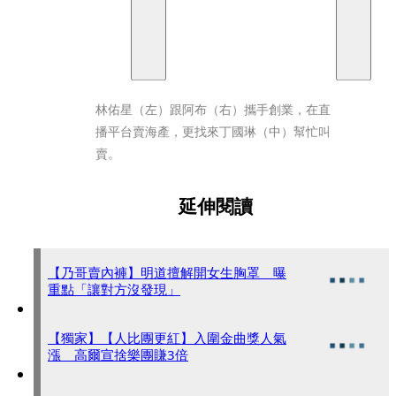
林佑星（左）跟阿布（右）攜手創業，在直
播平台賣海產，更找來丁國琳（中）幫忙叫
賣。
延伸閱讀
【乃哥賣內褲】明道擅解開女生胸罩 曝
重點「讓對方沒發現」
【獨家】【人比團更紅】入圍金曲獎人氣
漲 高爾宣捨樂團賺3倍