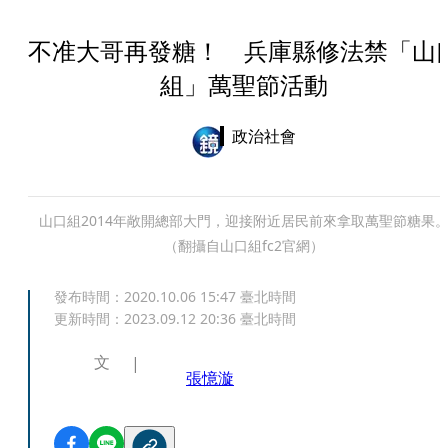
不准大哥再發糖！ 兵庫縣修法禁「山
組」萬聖節活動
政治社會
山口組2014年敞開總部大門，迎接附近居民前來拿取萬聖節糖果
（翻攝自山口組fc2官網）
發布時間：
2020.10.06 15:47
臺北時間
更新時間：
2023.09.12 20:36
臺北時間
文
張憶漩