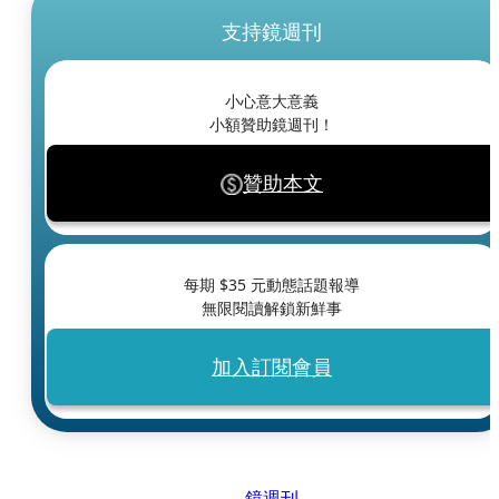
支持鏡週刊
小心意大意義
小額贊助鏡週刊！
贊助本文
每期 $
35
元動態話題報導
無限閱讀解鎖新鮮事
加入訂閱會員
鏡週刊