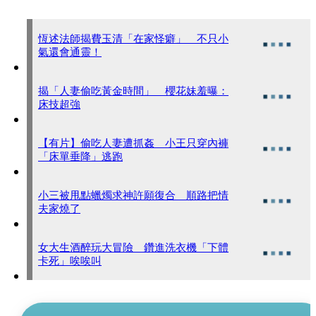
恆述法師揭費玉清「在家怪癖」 不只小
氣還會通靈！
揭「人妻偷吃黃金時間」 櫻花妹羞曝：
床技超強
【有片】偷吃人妻遭抓姦 小王只穿內褲
「床單垂降」逃跑
小三被甩點蠟燭求神許願復合 順路把情
夫家燒了
女大生酒醉玩大冒險 鑽進洗衣機「下體
卡死」唉唉叫