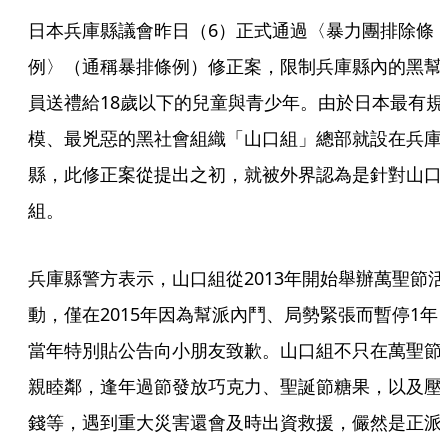
日本兵庫縣議會昨日（6）正式通過〈暴力團排除條
例〉（通稱暴排條例）修正案，限制兵庫縣內的黑幫
員送禮給18歲以下的兒童與青少年。由於日本最有規
模、最兇惡的黑社會組織「山口組」總部就設在兵庫
縣，此修正案從提出之初，就被外界認為是針對山口
組。
兵庫縣警方表示，山口組從2013年開始舉辦萬聖節活
動，僅在2015年因為幫派內鬥、局勢緊張而暫停1年
當年特別貼公告向小朋友致歉。山口組不只在萬聖節
親睦鄰，逢年過節發放巧克力、聖誕節糖果，以及壓
錢等，遇到重大災害還會及時出資救援，儼然是正派