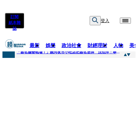
訂閱
登入
紙本雜
誌
最新
娛樂
政治社會
財經理財
人物
美
快訊
「簽名牆變戰場！」饒河夜市小吃店把簽名塗掉 沈伯洋：舉雙手贊成
快訊
抛「雙AI」施政藍圖！徐欣瑩宣示無縫接軌楊文科 延續五支箭與十大交通建設
快訊
翻拍雄二飛彈密件給中共女特工 海峰士兵認罪減刑判2年7月