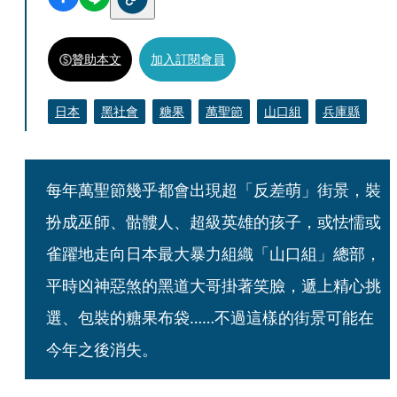
贊助本文
加入訂閱會員
日本
黑社會
糖果
萬聖節
山口組
兵庫縣
每年萬聖節幾乎都會出現超「反差萌」街景，裝
扮成巫師、骷髏人、超級英雄的孩子，或怯懦或
雀躍地走向日本最大暴力組織「山口組」總部，
平時凶神惡煞的黑道大哥掛著笑臉，遞上精心挑
選、包裝的糖果布袋……不過這樣的街景可能在
今年之後消失。 