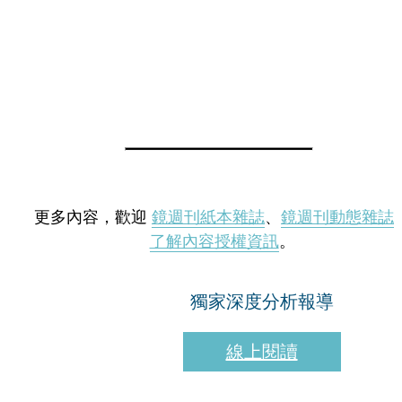
更多內容，歡迎
鏡週刊紙本雜誌
、
鏡週刊動態雜誌
了解內容授權資訊
。
獨家深度分析報導
線上閱讀