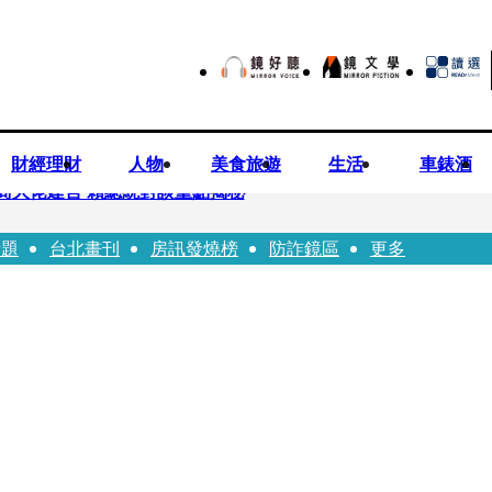
財經理財
人物
美食旅遊
生活
車錶酒
商大佬建言 賴總統對談重點揭秘
話題
台北畫刊
房訊發燒榜
防詐鏡區
更多
恐失明 工會籲檢討校安破口：老師不是肉身盾牌
往「農業處前夫」3個月就閃婚