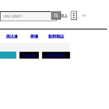
登入
瑪法達
專欄
動態雜誌
訂閱紙本雜誌
Podcasts