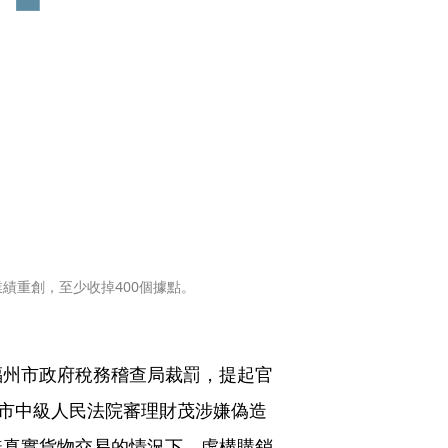
績重創，至少收掉400個據點。
福州市政府稅務稽查局裁罰，提起官
州市中級人民法院審理財茂涉嫌偽造
無真實貨物交易的情況下，虛構購銷