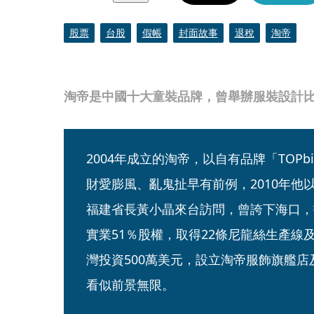
股票
台股
假帳
封面故事
退稅
淘帝
淘帝是中國十大童裝品牌，曾舉辦服裝設計比
2004年成立的淘帝，以自有品牌「TOP
財愛膨風、亂鬼扯早有前例，2010年他
福建省長黃小晶來台訪問，曾誇下海口，
實業51％股權，取得22條尼龍絲生產線
灣投資500萬美元，設立淘帝服飾旗艦店
看似前景無限。 