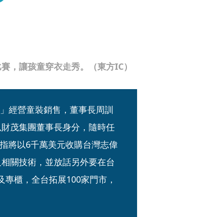
賽，讓孩童穿衣走秀。（東方IC）
bi」經營童裝銷售，董事長周訓
以財茂集團董事長身分，隨時任
指將以6千萬美元收購台灣志偉
及相關技術，並放話另外要在台
及專櫃，全台拓展100家門市，