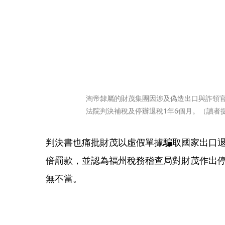
淘帝隸屬的財茂集團因涉及偽造出口與詐領官
法院判決補稅及停辦退稅1年6個月。（讀者
判決書也痛批財茂以虛假單據騙取國家出口
倍罰款，並認為福州稅務稽查局對財茂作出
無不當。