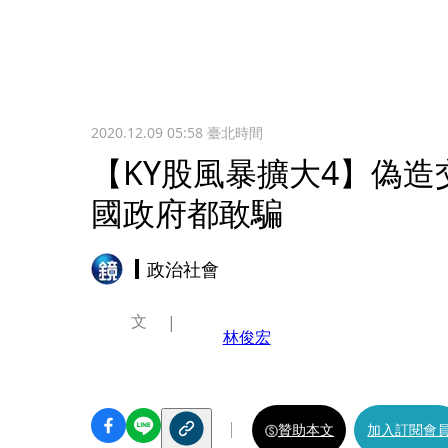
2020.12.09 05:58
臺北時間
【KY股風暴擴大4】偽
國政府都敢騙
政治社會
文
林俊宏
贊助本文
加入訂閱會