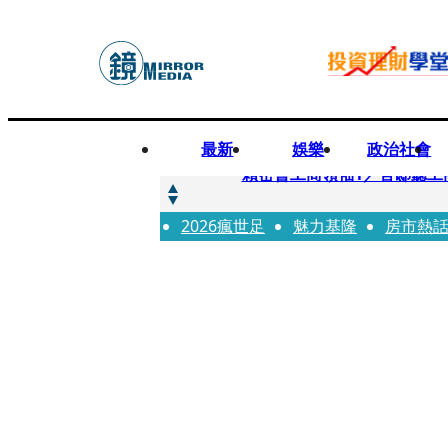
最新
娛樂
政治社會
快訊
賴密會工商領袖1／官邸聽工
2026瘋世足
快訊
魅力基隆
房市熱
台中女師遭特教生刺傷右眼
快訊
姜厚任女友用舊姓嫁過人 交