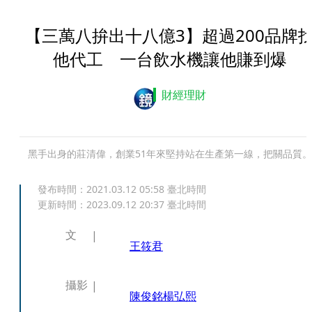
【三萬八拚出十八億3】超過200品牌
他代工 一台飲水機讓他賺到爆
財經理財
黑手出身的莊清偉，創業51年來堅持站在生產第一線，把關品質。
發布時間：
2021.03.12 05:58
臺北時間
更新時間：
2023.09.12 20:37
臺北時間
文
王筱君
攝影
陳俊銘
楊弘熙