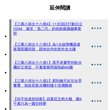
延伸閱讀
【三萬八拚出十八億4】11次請託打動日立
ODM 被笑「負二代」的他創最賺錢事業
部
【三萬八拚出十八億5】為1台故障機器連
夜飛英國排除 跟他合作的老外全大賺
【三萬八拚出十八億1】黑手老董堅持飲水
機好又便宜 不養業務照樣熱銷40國
【三萬八拚出十八億2】窮到繳不起兒女早
餐費 他改良飲水機秒賺十倍價翻身
【你不知道的頭家】頑童莊主抱大腿 砸6
千萬只為一圓兒時夢