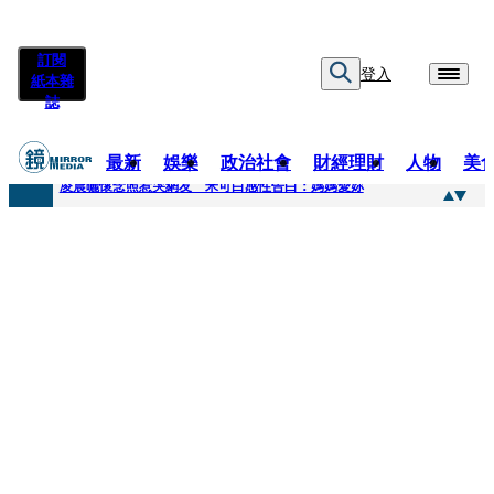
訂閱
登入
紙本雜
誌
最新
娛樂
政治社會
財經理財
人物
美
快訊
凌晨曬懷念照惹哭網友 米可白感性告白：媽媽愛妳
快訊
酸民質疑民進黨「是不是有她裸照？」 黃智賢3點回嗆獲網友讚爆
快訊
姜厚任「老牛找到嫩草」再談小24歲女友 揭七世情緣駁拐坑、暈船破財