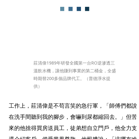
莊清偉1989年研發全國第一台RO逆滲透三
溫飲水機，讓他賺到事業的第二桶金，全盛
時期替200多個品牌代工。（普德淨水提
供）
工作上，莊清偉是不苟言笑的急行軍，「師傅們都說
在洗手間聽到我的腳步，會嚇到尿都縮回去。」但苦
來的他捨得買房送員工，徒弟想自立門戶，他全力支