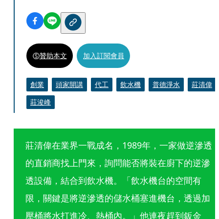
贊助本文
加入訂閱會員
創業
頭家開講
代工
飲水機
普德淨水
莊清偉
莊浚峰
莊清偉在業界一戰成名，1989年，一家做逆滲透
的直銷商找上門來，詢問能否將裝在廚下的逆滲
透設備，結合到飲水機。「飲水機台的空間有
限，關鍵是將逆滲透的儲水桶塞進機台，透過加
壓桶將水打進冷、熱桶內。」他連夜趕到鈑金