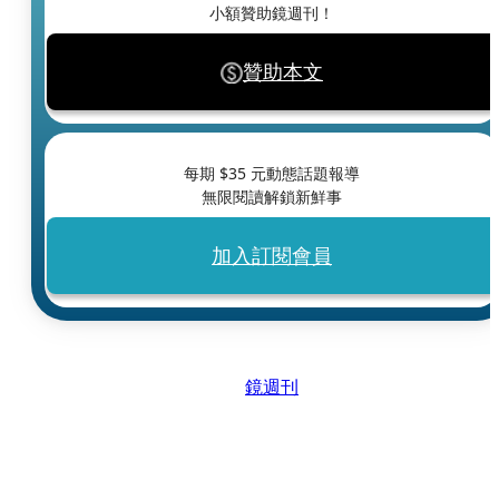
小額贊助鏡週刊！
贊助本文
每期 $
35
元動態話題報導
無限閱讀解鎖新鮮事
加入訂閱會員
鏡週刊