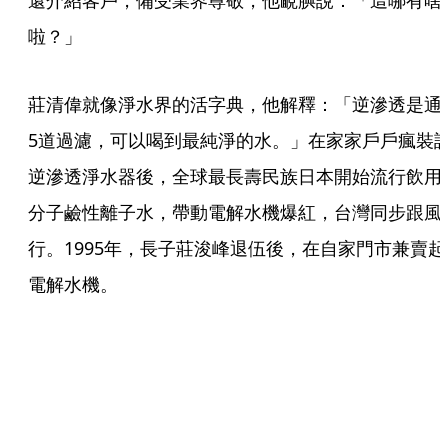
還介紹客戶，備受業界尊敬，他靦腆說：「這哪有啥
啦？」
莊清偉就像淨水界的活字典，他解釋：「逆滲透是通
5道過濾，可以喝到最純淨的水。」在家家戶戶瘋裝
逆滲透淨水器後，全球最長壽民族日本開始流行飲用
分子鹼性離子水，帶動電解水機爆紅，台灣同步跟風
行。1995年，長子莊浚峰退伍後，在自家門市兼賣起
電解水機。