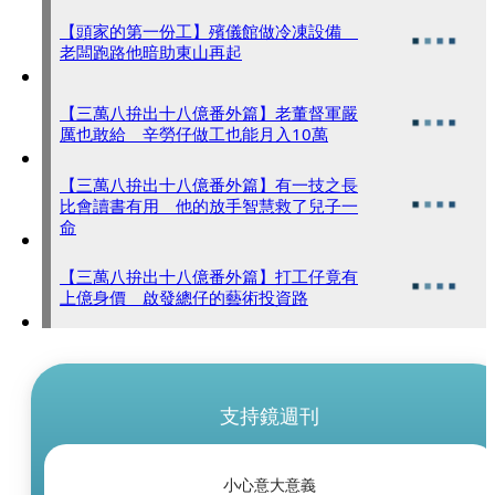
【頭家的第一份工】殯儀館做冷凍設備
老闆跑路他暗助東山再起
【三萬八拚出十八億番外篇】老董督軍嚴
厲也敢給 辛勞仔做工也能月入10萬
【三萬八拚出十八億番外篇】有一技之長
比會讀書有用 他的放手智慧救了兒子一
命
【三萬八拚出十八億番外篇】打工仔竟有
上億身價 啟發總仔的藝術投資路
支持鏡週刊
小心意大意義