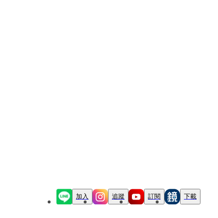
加入
追蹤
訂閱
下載