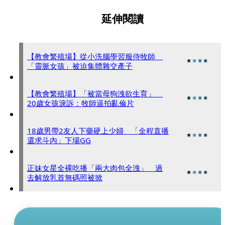
延伸閱讀
【教會繁殖場】從小洗腦學習服侍牧師
「靈脈女孩」被迫集體雜交產子
【教會繁殖場】「被當母狗洩欲生育」
20歲女孩淚訴：牧師逼拍亂倫片
18歲男帶2友人下藥硬上少婦 「全程直播
還求斗內」下場GG
正妹女星全裸吃播「兩大肉包全洩」 過
去解放乳首無碼照被掀