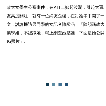
政大女學生公審事件，在PTT上掀起波瀾，引起大票
友高度關注，就有一位網友歪樓，在討論串中開了一
文，討論採訪男同學的女記者陳韻涵，「陳韻涵政大
業學姐，不認識她，就上網查她是誰，下面是她公開
IG照片」。