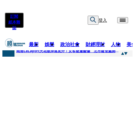
訂閱
登入
紙本雜
誌
最新
娛樂
政治社會
財經理財
人物
美
快訊
南港LaLaport天花板掉落意外！女客疑遭砸傷 北市建管處開罰30萬
快訊
川普又出招！多晶矽產品課15%關稅12月生效 經濟部回應了
快訊
美伊衝突要注意！ 台塑四寶7月營收齊揚股價抗跌