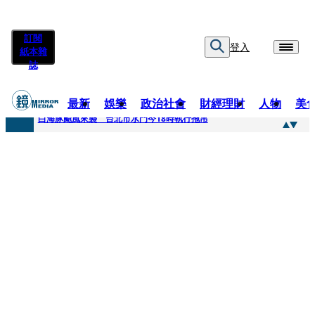
訂閱
登入
紙本雜
誌
最新
娛樂
政治社會
財經理財
人物
美
快訊
白海豚颱風來襲 台北市水門今18時執行拖吊
快訊
AKIRA台北唱到一半突收兒子告白「爸爸I LOVE YOU」 驚喜林志玲同步曝光父親節「披薩蛋糕」
快訊
獨家／TWICE Mina一進華山「天空秒變臉」！ONCE狂風暴雨死守 畫面曝光2.5萬人笑翻