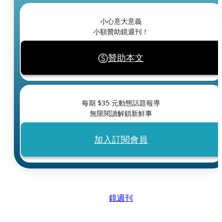
小心意大意義
小額贊助鏡週刊！
贊助本文
每期 $
35
元動態話題報導
無限閱讀解鎖新鮮事
加入訂閱會員
鏡週刊