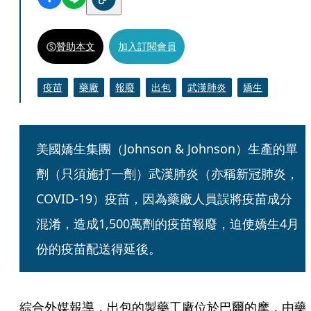
贊助本文
加入訂閱會員
疫苗
藥廠
報廢
出包
武漢肺炎
嬌生
美國嬌生集團（Johnson & Johnson）生產的單
劑（只須施打一劑）武漢肺炎（亦稱新冠肺炎，
COVID-19）疫苗，因為藥廠人員誤將疫苗成分
混淆，造成1,500萬劑的疫苗報廢，迫使嬌生4月
份的疫苗配送得延後。
綜合外媒報導，出包的製藥工廠位於巴爾的摩，由藥