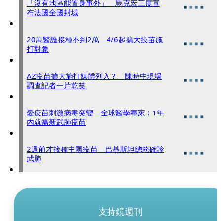
「沒有地區能置身事外」 馬克宏三度宣
布法國全國封城
20萬醫護接種不到2萬 4/6起擴大疫苗施
打對象
AZ疫苗擴大施打媒體列入？ 陳時中現場
調查記者一片乾笑
憂疫苗刺激病毒突變 全球醫學專家：1年
內就需新武肺疫苗
2週前才接種中國疫苗 巴基斯坦總統確診
武肺
支持鏡週刊