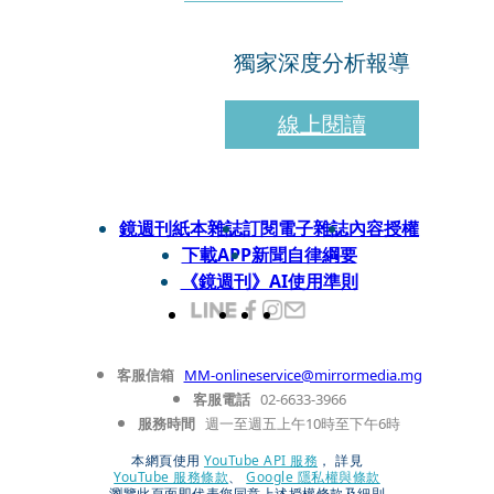
獨家深度分析報導
線上閱讀
鏡週刊紙本雜誌
訂閱電子雜誌
內容授權
下載APP
新聞自律綱要
《鏡週刊》AI使用準則
客服信箱
MM-onlineservice@mirrormedia.mg
客服電話
02-6633-3966
服務時間
週一至週五上午10時至下午6時
本網頁使用
YouTube API 服務
， 詳見
YouTube 服務條款
、
Google 隱私權與條款
瀏覽此頁面即代表您同意上述授權條款及細則