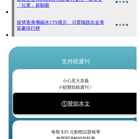
「位置」超顯眼
疫情害身價縮水175億元 川普險跌出全美
富豪排行榜
支持鏡週刊
小心意大意義
小額贊助鏡週刊！
贊助本文
每期 $
35
元動態話題報導
無限閱讀解鎖新鮮事