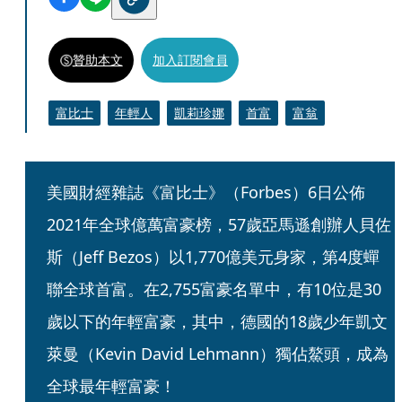
贊助本文
加入訂閱會員
富比士
年輕人
凱莉珍娜
首富
富翁
美國財經雜誌《富比士》（Forbes）6日公佈
2021年全球億萬富豪榜，57歲亞馬遜創辦人貝佐
斯（Jeff Bezos）以1,770億美元身家，第4度蟬
聯全球首富。在2,755富豪名單中，有10位是30
歲以下的年輕富豪，其中，德國的18歲少年凱文
萊曼（Kevin David Lehmann）獨佔鰲頭，成為
全球最年輕富豪！