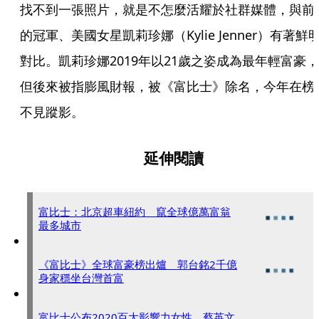
找不到一張照片，就是不怎麼活耀於社群媒體，與前
的冠軍、美國女星凱莉珍娜（Kylie Jenner）有著鮮
對比。凱莉珍娜2019年以21歲之姿成為最年輕富豪，
但後來被指膨風財報，被《富比士》除名，今年在榜
不見蹤影。
延伸閱讀
富比士：北京超車紐約 竄全球億萬富翁
最多城市
《富比士》全球富豪榜出爐 郭台銘2千億
身家穩坐台灣首富
富比士公布2020百大影響力女性 蔡英文