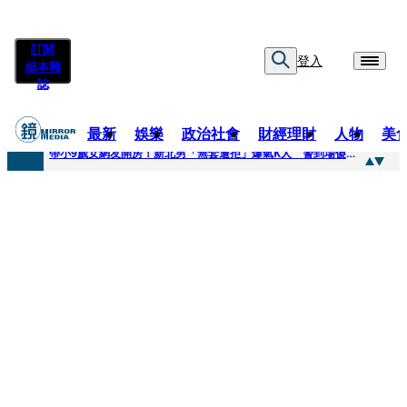
訂閱
登入
紙本雜
誌
最新
娛樂
政治社會
財經理財
人物
美
快訊
帶小9歲女網友開房！新北男「無套遭拒」爆氣K人 警到場傻眼搜到手銬、改造槍
快訊
natori再訪台北人氣爆棚 〈Overdose〉一響全場尖叫「I Love You Taipei」
快訊
42歲情色片女星宣布閃嫁「前職棒投手」！ 她甜讚老公「投球速度快」：擄獲我的心