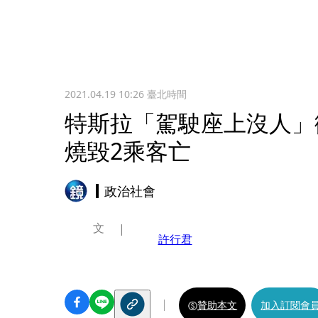
2021.04.19 10:26
臺北時間
特斯拉「駕駛座上沒人」
燒毀2乘客亡
政治社會
文
許行君
贊助本文
加入訂閱會