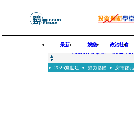
最新
娛樂
政治社會
快訊
AKIRA台北開唱「令和8年8
2026瘋世足
快訊
魅力基隆
房市熱
台灣新冠期間沒疫苗可打？ 
快訊
沉寂12年…鐵肺歌后遇人生