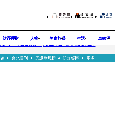
財經理財
人物
美食旅遊
生活
車錶酒
月8日」中文喊發發發 TJBB感性喊「謝謝AKIRA桑」
話題
台北畫刊
房訊發燒榜
防詐鏡區
更多
律師列3款嗆：陳時中唯一擋的叫科興
低谷 「遭親弟賞巴掌、父親出軌自己閨密」辛酸人生曝光