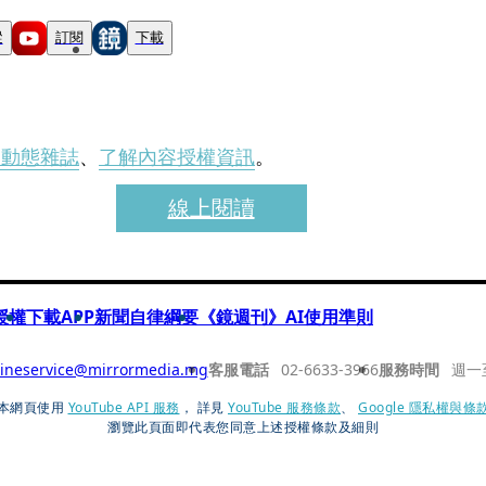
蹤
訂閱
下載
刊動態雜誌
、
了解內容授權資訊
。
線上閱讀
授權
下載APP
新聞自律綱要
《鏡週刊》AI使用準則
ineservice@mirrormedia.mg
客服電話
02-6633-3966
服務時間
週一
本網頁使用
YouTube API 服務
， 詳見
YouTube 服務條款
、
Google 隱私權與條
瀏覽此頁面即代表您同意上述授權條款及細則