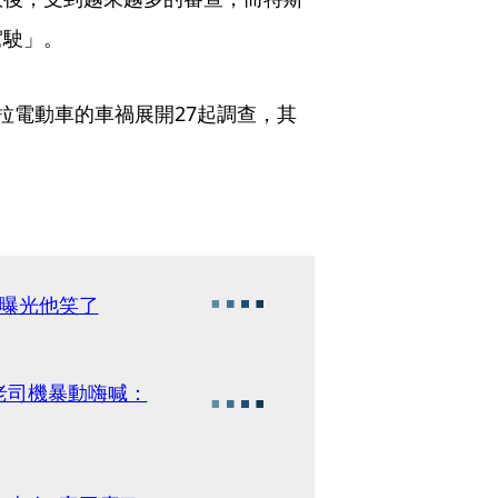
駕駛」。
拉電動車的車禍展開27起調查，其
局曝光他笑了
老司機暴動嗨喊：