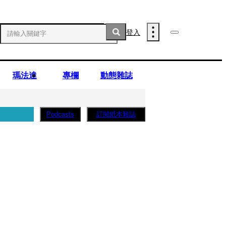
登入
瑪法達
專欄
動態雜誌
訂閱紙本雜誌
Podcasts