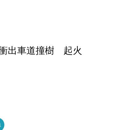
衝出車道撞樹 起火
員