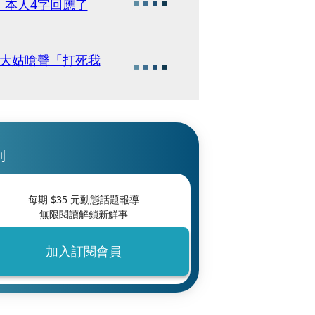
 本人4字回應了
惡大姑嗆聲「打死我
刊
每期 $
35
元動態話題報導
無限閱讀解鎖新鮮事
加入訂閱會員