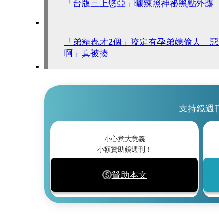
「台版三上悠亞」曬辣照神祕黑點外露
「弟精蟲才2個」咬定有孕弟媳偷人 
啊」真被揍
支持鏡週
小心意大意義
小額贊助鏡週刊！
贊助本文