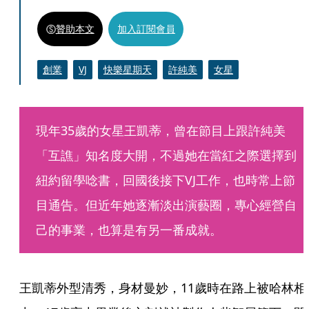
贊助本文
加入訂閱會員
創業
VJ
快樂星期天
許純美
女星
現年35歲的女星王凱蒂，曾在節目上跟許純美
「互譙」知名度大開，不過她在當紅之際選擇到
紐約留學唸書，回國後接下VJ工作，也時常上節
目通告。但近年她逐漸淡出演藝圈，專心經營自
己的事業，也算是有另一番成就。
王凱蒂外型清秀，身材曼妙，11歲時在路上被哈林相