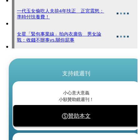
一代玉女偷吃人夫拚4年扶正 正宮震怒：
準時付扶養費！
女星「緊包事業線」拍內衣廣告 男女論
戰：收錢不辦事vs.關你屁事
支持鏡週刊
小心意大意義
小額贊助鏡週刊！
贊助本文