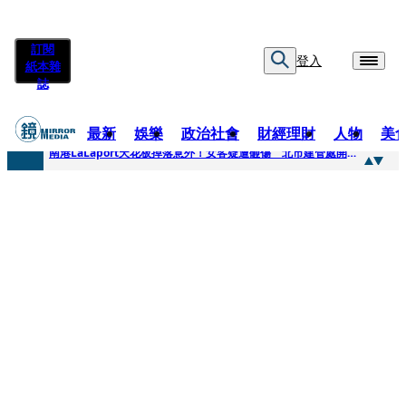
訂閱
登入
紙本雜
誌
最新
娛樂
政治社會
財經理財
人物
美
快訊
南港LaLaport天花板掉落意外！女客疑遭砸傷 北市建管處開罰30萬
快訊
川普又出招！多晶矽產品課15%關稅12月生效 經濟部回應了
快訊
美伊衝突要注意！ 台塑四寶7月營收齊揚股價抗跌