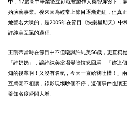
中，17歲高中畢業後立刻就被製作人柴智屏簽下，開
始演藝事業。後來因為經常上節目逐漸走紅，但真正
她聲名大噪的，是2005年在節目《快樂星期天》中和
許純美互罵的過程。
王凱蒂當時在節目中不但嘲諷許純美56歲，更直稱她
「許奶奶」，讓許純美當場變臉憤怒回罵：「妳這個
知的後輩啊！又沒有名氣，今天一直給我吐槽！」兩
互罵毫不相讓，錄影現場吵個不停，這個事件也讓王
蒂知名度瞬間大增。