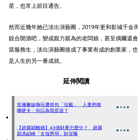
星，也常上節目通告。
然而近幾年她已淡出演藝圈，2019年更和影城千金周
靚合開酒吧，變成親力親為的老闆娘，甚至偶爾還會
當服務生，淡出演藝圈後成了事業有成的創業家，也
是人生的另一番成就。
延伸閱讀
尪擁嫩妹嗨玩遭抓包「沒戴」 人妻怒嗆
嘴硬夫：你以為我是誰？
【趙麗穎離婚】43億財產怎麼分？ 趙麗
穎馮紹峰「女強男弱」財況曝