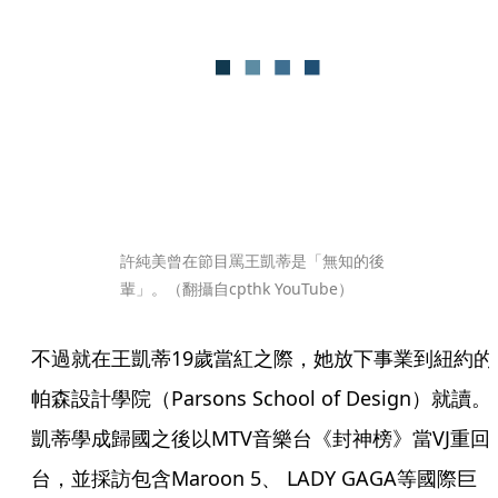
許純美曾在節目罵王凱蒂是「無知的後
輩」。（翻攝自cpthk YouTube）
不過就在王凱蒂19歲當紅之際，她放下事業到紐約的
帕森設計學院（Parsons School of Design）就讀。
凱蒂學成歸國之後以MTV音樂台《封神榜》當VJ重回
台，並採訪包含Maroon 5、 LADY GAGA等國際巨