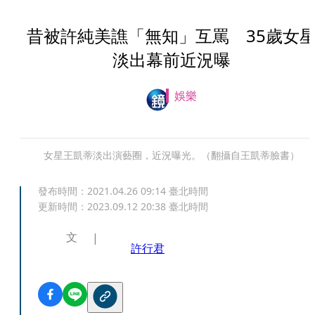
昔被許純美譙「無知」互罵 35歲女
淡出幕前近況曝
娛樂
女星王凱蒂淡出演藝圈，近況曝光。（翻攝自王凱蒂臉書）
發布時間：
2021.04.26 09:14
臺北時間
更新時間：
2023.09.12 20:38
臺北時間
文
許行君