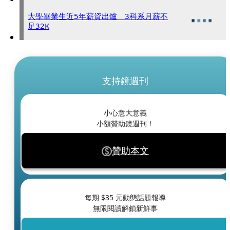
大學畢業生近5年薪資出爐 3科系月薪不
足32K
支持鏡週刊
小心意大意義
小額贊助鏡週刊！
贊助本文
每期 $
35
元動態話題報導
無限閱讀解鎖新鮮事