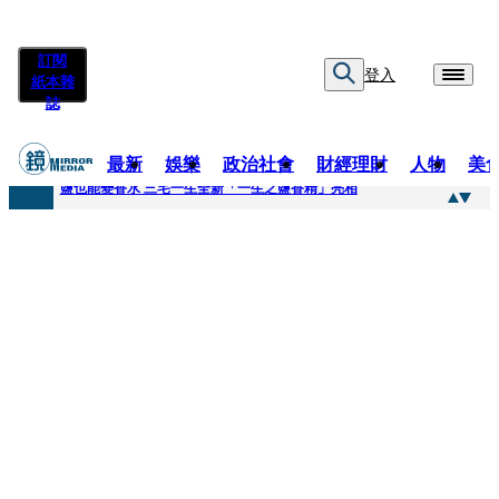
訂閱
登入
紙本雜
誌
最新
娛樂
政治社會
財經理財
人物
美
快訊
鹽也能變香水 三宅一生全新「一生之鹽香精」亮相
快訊
不堪妻子碎念情緒失控 桃園八旬翁毆妻致死檢聲押
快訊
蔡依珊撕掉「完美」標籤！ 認了「我也會崩潰」：傷口終究會癒合