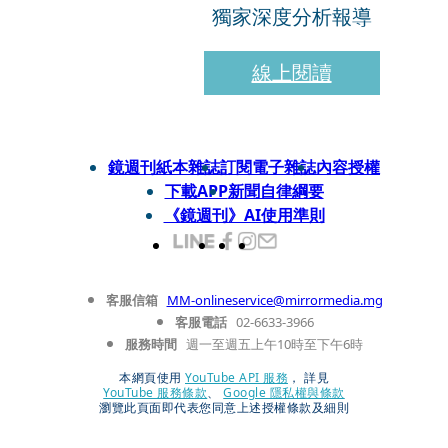
獨家深度分析報導
線上閱讀
鏡週刊紙本雜誌
訂閱電子雜誌
內容授權
下載APP
新聞自律綱要
《鏡週刊》AI使用準則
客服信箱
MM-onlineservice@mirrormedia.mg
客服電話
02-6633-3966
服務時間
週一至週五上午10時至下午6時
本網頁使用
YouTube API 服務
， 詳見
YouTube 服務條款
、
Google 隱私權與條款
瀏覽此頁面即代表您同意上述授權條款及細則