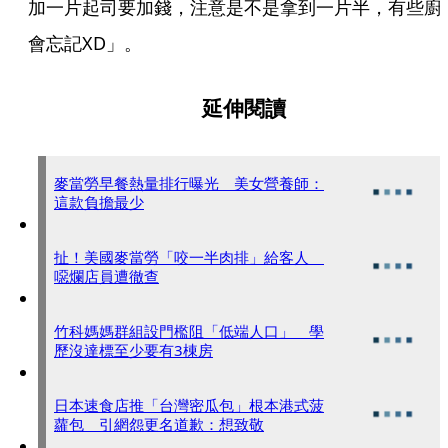
加一片起司要加錢，注意是不是拿到一片半，有些廚
會忘記XD」。
延伸閱讀
麥當勞早餐熱量排行曝光 美女營養師：
這款負擔最少
扯！美國麥當勞「咬一半肉排」給客人
噁爛店員遭徹查
竹科媽媽群組設門檻阻「低端人口」 學
歷沒達標至少要有3棟房
日本速食店推「台灣密瓜包」根本港式菠
蘿包 引網怨更名道歉：想致敬