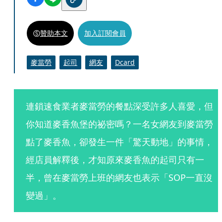
贊助本文
加入訂閱會員
麥當勞
起司
網友
Dcard
連鎖速食業者麥當勞的餐點深受許多人喜愛，但
你知道麥香魚堡的祕密嗎？一名女網友到麥當勞
點了麥香魚，卻發生一件「驚天動地」的事情，
經店員解釋後，才知原來麥香魚的起司只有一
半，曾在麥當勞上班的網友也表示「SOP一直沒
變過」。