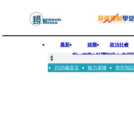
最新
娛樂
政治社會
快訊
創「互道」詐騙慈濟！ 女律
2026瘋世足
快訊
魅力基隆
房市熱
前時力黨魁表態「反對刪公
快訊
六強片齊聚桃影 小薰《祖