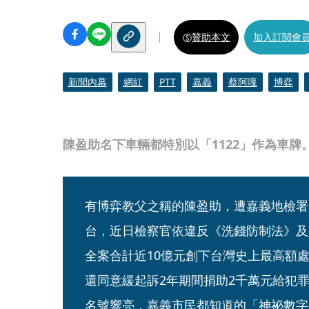
贊助本文
加入訂閱會
新聞內幕
網紅
PTT
嘉義
蔡阿嘎
博弈
陳盈助名下車輛都特別以「1122」作為車牌
有博弈教父之稱的陳盈助，遭嘉義地檢署
台，近日檢察官依違反《洗錢防制法》及
全案合計近10億元創下台灣史上最高額
還同意緩起訴2年期間捐助2千萬元給犯
名號響亮，嘉義市民都知道的「神祕數字