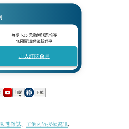
刊
每期 $
35
元動態話題報導
無限閱讀解鎖新鮮事
加入訂閱會員
蹤
訂閱
下載
刊動態雜誌
、
了解內容授權資訊
。