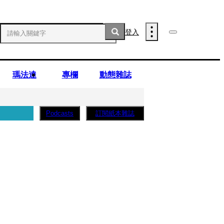
登入
瑪法達
專欄
動態雜誌
訂閱紙本雜誌
Podcasts