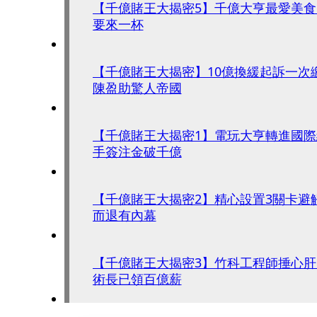
【千億賭王大揭密5】千億大亨最愛美
要來一杯
【千億賭王大揭密】10億換緩起訴一次
陳盈助驚人帝國
【千億賭王大揭密1】電玩大亨轉進國
手簽注金破千億
【千億賭王大揭密2】精心設置3關卡避
而退有內幕
【千億賭王大揭密3】竹科工程師捶心
術長已領百億薪