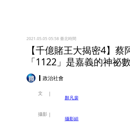
2021.05.05 05:58
臺北時間
【千億賭王大揭密4】
「1122」是嘉義的神祕
政治社會
文
顏凡裴
攝影
攝影組