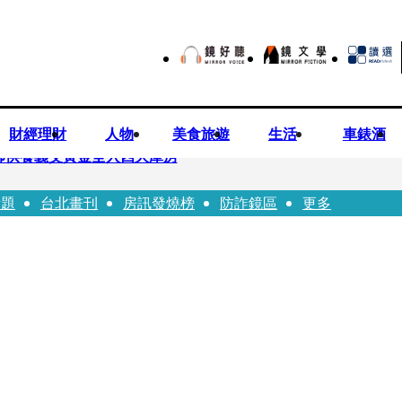
財經理財
人物
美食旅遊
生活
車錶酒
師供養義父黃金全入四大庫房
話題
台北畫刊
房訊發燒榜
防詐鏡區
更多
視預算」 盼在野三思：改凍結處理受質疑項目
先鬼》回桃影娘家 《長安的荔枝》桃影加映一票難求