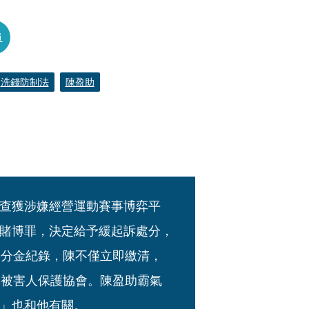
員
洗錢防制法
陳盈助
。
查獲涉嫌經營運動賽事博弈平
賭博罪，決定給予緩起訴處分，
處分金紀錄，陳不僅立即繳清，
罪被害人保護協會。陳盈助霸氣
」也和他有關。