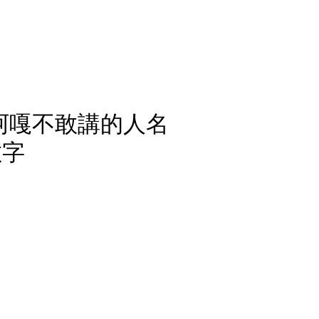
蔡阿嘎不敢講的人名
數字