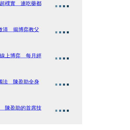
食超樸實 連吃藥都
繳清 揭博弈教父
際線上博弈 每月經
觸法 陳盈助全身
肝 陳盈助的首席技