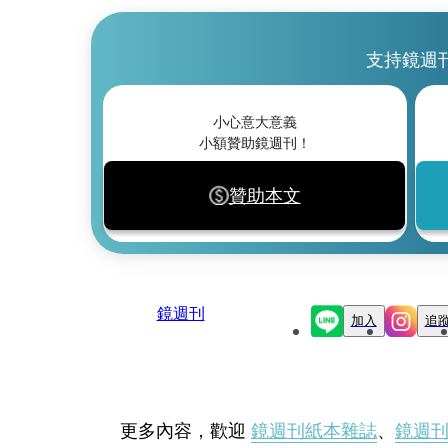
支持鏡週
小心意大意義
小額贊助鏡週刊！
贊助本文
鏡週刊
加入
追
更多內容，歡迎
鏡週刊紙本雜誌
、
鏡週