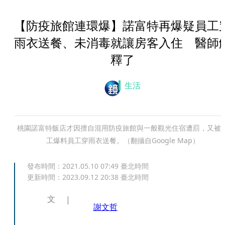
【防疫旅館連環爆】諾富特再爆疑員工
雨衣送餐、未消毒就讓房客入住 醫師
釋了
生活
桃園諾富特飯店才因擅自混用防疫旅館與一般觀光住宿遭罰，又被
工爆料員工穿雨衣送餐。（翻攝自Google Map）
發布時間：
2021.05.10 07:49
臺北時間
更新時間：
2023.09.12 20:38
臺北時間
文
謝文哲