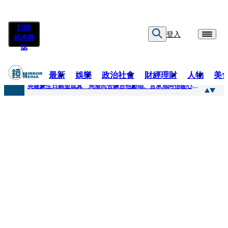
訂閱
登入
紙本雜
誌
最新
娛樂
政治社會
財經理財
人物
美
快訊
吳建豪生日願望成真 周渝民苦練吉他獻唱、言承旭阿信暖心祝福
快訊
42歲情色片女星宣布閃嫁「前職棒投手」！ 她甜讚老公「投球速度快」：擄獲我的心
快訊
WEST.一日宣布2人結婚 濱田崇裕、重岡大毅同日報喜 7人團已有4人結婚