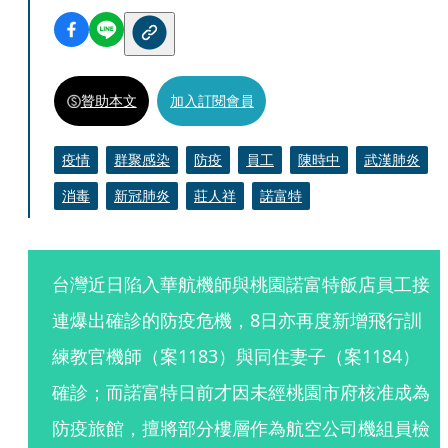
贊助本文
加入訂閱會員
疫情
群聚感染
防疫
員工
陳時中
武漢肺炎
消毒
新冠肺炎
莊人祥
諾富特
台灣近日陷入華航機師與桃園諾富特飯店員工接
連爆出確診的防疫危機，8日亦再度新增飛行訓
練教官機師（案1183）與同住妻子（案1184）
確診；而諾富特日前才因未經桃園市府核准成為
防疫旅館，擅將部分樓層作為航空公司機組員檢