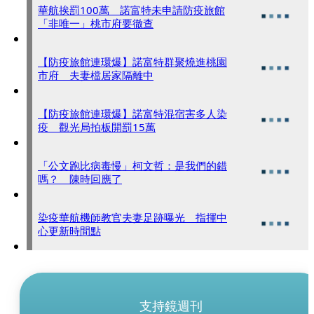
華航挨罰100萬 諾富特未申請防疫旅館
「非唯一」桃市府要徹查
【防疫旅館連環爆】諾富特群聚燒進桃園
市府 夫妻檔居家隔離中
【防疫旅館連環爆】諾富特混宿害多人染
疫 觀光局拍板開罰15萬
「公文跑比病毒慢」柯文哲：是我們的錯
嗎？ 陳時回應了
染疫華航機師教官夫妻足跡曝光 指揮中
心更新時間點
支持鏡週刊