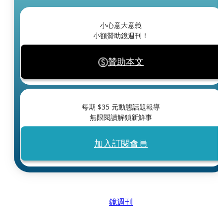
小心意大意義
小額贊助鏡週刊！
贊助本文
每期 $
35
元動態話題報導
無限閱讀解鎖新鮮事
加入訂閱會員
鏡週刊