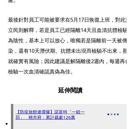
慮。
最後針對員工可能被要求在5月17日恢復上班，對此
立民則解釋，若是員工已經隔離14天且血清抗體檢驗
為陰性，基本上可以放心，唯獨若是隔離前一天被傳
染，還有10天潛伏期、抗體未出現而檢驗不出來，那
就確實有風險；因此建議是解隔離後2週內，每週再
檢驗一次血清確認真偽為佳。
延伸閱讀
【防疫旅館連環爆】諾富特「一錯一
罰」 桃市府：累計裁處126萬