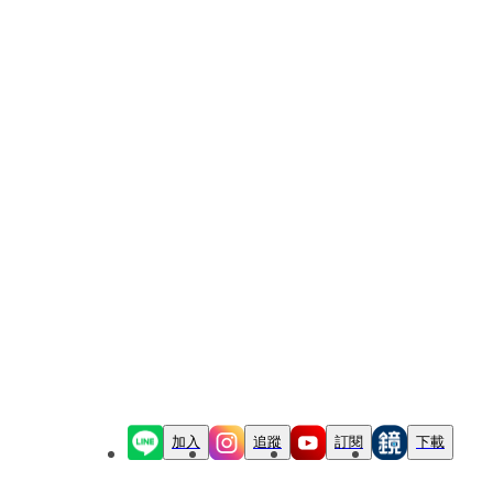
加入
追蹤
訂閱
下載