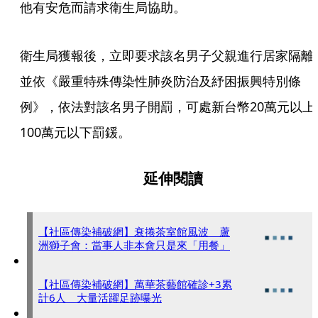
他有安危而請求衛生局協助。
衛生局獲報後，立即要求該名男子父親進行居家隔離
並依《嚴重特殊傳染性肺炎防治及紓困振興特別條
例》，依法對該名男子開罰，可處新台幣20萬元以上
100萬元以下罰鍰。
延伸閱讀
【社區傳染補破網】衰捲茶室館風波 蘆
洲獅子會：當事人非本會只是來「用餐」
【社區傳染補破網】萬華茶藝館確診+3累
計6人 大量活躍足跡曝光