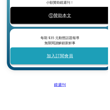
小額贊助鏡週刊！
贊助本文
每期 $
35
元動態話題報導
無限閱讀解鎖新鮮事
加入訂閱會員
鏡週刊