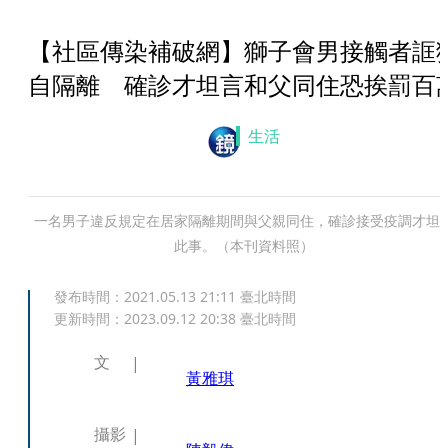
【社區傳染補破網】獅子會男接觸者誆
自隔離 確診才坦言和父同住恐挨罰百
生活
一名男子違反規定在居家隔離期間與父親同住，確診接受疫調才坦
此事。（本刊資料照）
發布時間：
2021.05.13 21:11
臺北時間
更新時間：
2023.09.12 20:38
臺北時間
文
黃雅琪
攝影