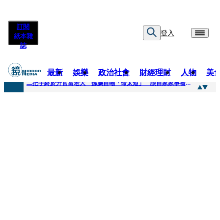
訂閱
登入
紙本雜
誌
最新
娛樂
政治社會
財經理財
人物
美
快訊
二把手終於升官當老大 孫鵬自嘲「命太短」 談自家家事看超開：誰家鍋底沒灰塵
快訊
蔡英文做2件事「嚇壞一堆人」 黃暐瀚分析台東戰況：變成五五波
快訊
未禮讓行人罰6000元沒繳 租車公司竟爆欠235萬公法債務！負責人急出面