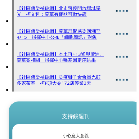
【社區傳染補破網】北市暫停開放場域曝
光 柯文哲：萬華有症狀可做快篩
【社區傳染補破網】萬華群聚感染回溯至
4/15 指揮中心公布「細胞簡訊」對象
【社區傳染補破網】本土再+13皆與蘆洲、
萬華案相關 指揮中心曝基因定序結果
【社區傳染補破網】染疫獅子會會員光顧
多家茶室 柯P頭大令172店停業3天
支持鏡週刊
小心意大意義