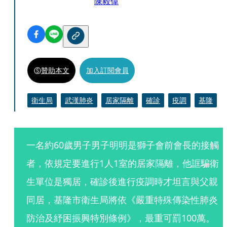
陳毅偉
贊助本文
加入訂閱會員
衛生局
武漢肺炎
居家隔離
確診
疫調
基隆
一名約60歲男子男子明明是獅子會前會長的接觸
者，依規定要進行1人1室的居家隔離，他誆騙衛
生單位是獨居，確診後進行疫調時才坦言與父親
同居，基隆市衛生局將依《嚴重特殊傳染性肺炎
防治及紓困振興特別條例》，最重可罰100萬。