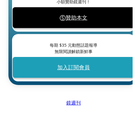
小額贊助鏡週刊！
贊助本文
每期 $
35
元動態話題報導
無限閱讀解鎖新鮮事
加入訂閱會員
鏡週刊