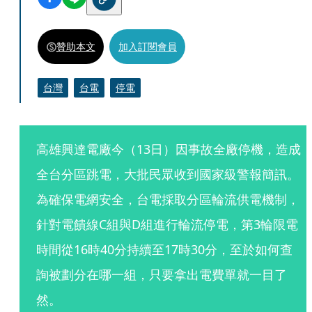
贊助本文
加入訂閱會員
台灣
台電
停電
高雄興達電廠今（13日）因事故全廠停機，造成
全台分區跳電，大批民眾收到國家級警報簡訊。
為確保電網安全，台電採取分區輪流供電機制，
針對電饋線C組與D組進行輪流停電，第3輪限電
時間從16時40分持續至17時30分，至於如何查
詢被劃分在哪一組，只要拿出電費單就一目了
然。