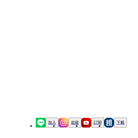
加入
追蹤
訂閱
下載