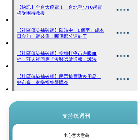
【快訊】全台大停電！ 台北至少10起電
梯受困待救援
【社區傳染補破網】陳時中「6個字」成本
日金句 網裝傻：哪個部分連結了
【社區傳染補破網】空姐打疫苗左眼血
栓 莊人祥回應「沒醫師敢通報」說法
【社區傳染補破網】民眾搶買防疫用品
好市多、家樂福祭限購令
支持鏡週刊
小心意大意義