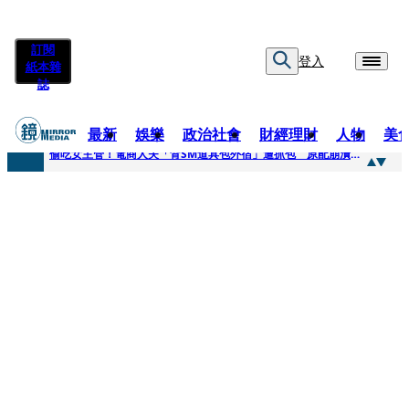
訂閱
登入
紙本雜
誌
最新
娛樂
政治社會
財經理財
人物
美
快訊
偷吃女主管！電商人夫「背SM道具包外宿」遭抓包 原配崩潰求償100萬：從未用過此類
快訊
狂曬柯文哲電子手環形象照 陳佩琪嗨喊太帥「每張都好看」：清清白白
快訊
人心惶惶 ！公所封橋罕請包公「夜斷陰府」幫亡魂伸冤 鹿谷小半天「今年接連3起墜橋」