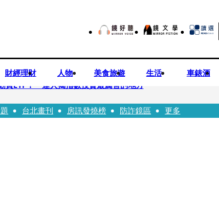
財經理財
人物
美食旅遊
生活
車錶酒
勸買ETF！ 達人揭指數投資最厲害的地方
話題
台北畫刊
房訊發燒榜
防詐鏡區
更多
 DELVAUX兩款經典包成劇中焦點
翔情牽王欣晨5年