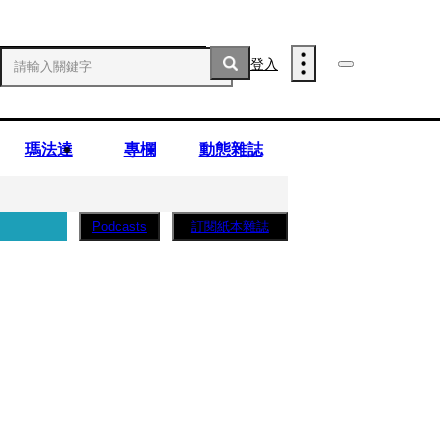
登入
瑪法達
專欄
動態雜誌
訂閱紙本雜誌
Podcasts