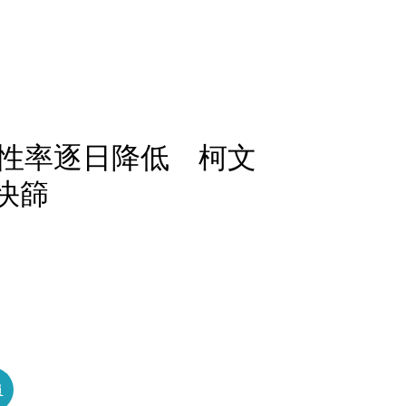
性率逐日降低 柯文
快篩
員