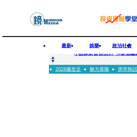
最新
娛樂
政治社會
快訊
小說家財富自由3／作家都聽
2026瘋世足
快訊
魅力基隆
房市熱
《殺手媽咪》孔曉振揹什麼包？
快訊
幼幼台哥哥變博士藝人 李博