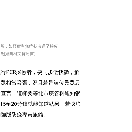
場所，如輕症與無症狀者送至檢疫
（翻攝自柯文哲臉書）
行PCR採檢者，要同步做快篩，解
民眾相當緊張，況且若是該位民眾最
哲直言，這樣要等北市疾管科通知很
15至20分鐘就能知道結果。若快篩
加強版防疫專責旅館。