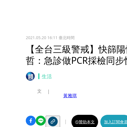
2021.05.20 16:11
臺北時間
【全台三級警戒】快篩陽
哲：急診做PCR採檢同步
生活
文
黃雅琪
贊助本文
加入訂閱會