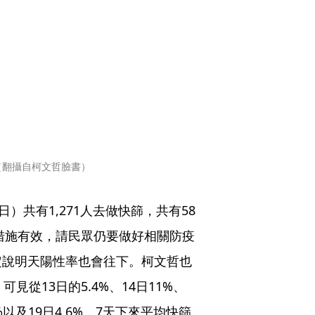
（翻攝自柯文哲臉書）
）共有1,271人去做快篩，共有58
疫措施有效，請民眾仍要做好相關防疫
定說明天陽性率也會往下。柯文哲也
從13日的5.4%、14日11%、
.1%以及19日4.6%，7天下來平均快篩