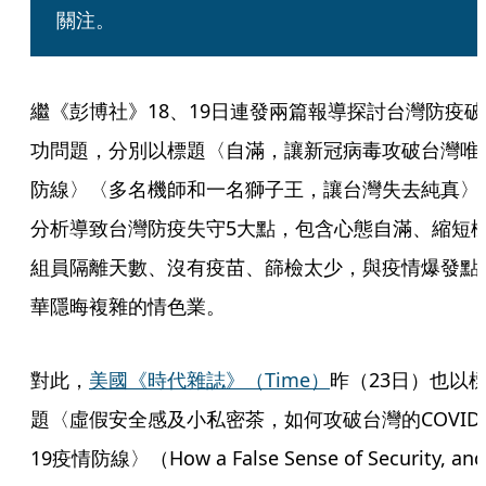
關注。
繼《彭博社》18、19日連發兩篇報導探討台灣防疫破
功問題，分別以標題〈自滿，讓新冠病毒攻破台灣唯
防線〉〈多名機師和一名獅子王，讓台灣失去純真〉
分析導致台灣防疫失守5大點，包含心態自滿、縮短
組員隔離天數、沒有疫苗、篩檢太少，與疫情爆發點
華隱晦複雜的情色業。
對此，
美國《時代雜誌》（Time）
昨（23日）也以
題〈虛假安全感及小私密茶，如何攻破台灣的COVID
19疫情防線〉（How a False Sense of Security, and 