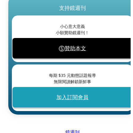
支持鏡週刊
小心意大意義
小額贊助鏡週刊！
贊助本文
每期 $
35
元動態話題報導
無限閱讀解鎖新鮮事
加入訂閱會員
鏡週刊