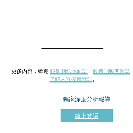
更多內容，歡迎
鏡週刊紙本雜誌
、
鏡週刊動態雜誌
了解內容授權資訊
。
獨家深度分析報導
線上閱讀