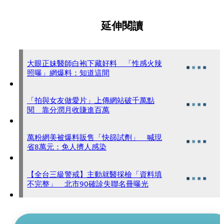
延伸閱讀
大眼正妹醫師白袍下藏好料 「性感火辣
照曝」網爆料：知道這間
「拍與女友做愛片」上傳網站破千萬點
閱 靠分潤月收賺進百萬
萬粉網美被爆料販售「快篩試劑」 喊現
省8萬元：免人擠人感染
【全台三級警戒】主動就醫採檢「資料填
不完整」 北市90確診失聯名冊曝光