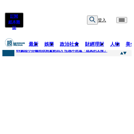
訂閱
登入
紙本雜
誌
最新
娛樂
政治社會
財經理財
人物
美
快訊
69歲陸小芬曬照狀態驚艷四方 性感不想遮「姐真的太辣」
快訊
不動產放款風險遽增 金管會嚴控金檢地政士揪出多起違規
快訊
真相大白！慈濟購疫苗遭詐10億 陳時中遺憾被抹黑：不實指控的人應道歉