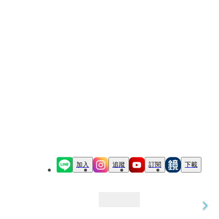
加入
追蹤
訂閱
下載
最新文章