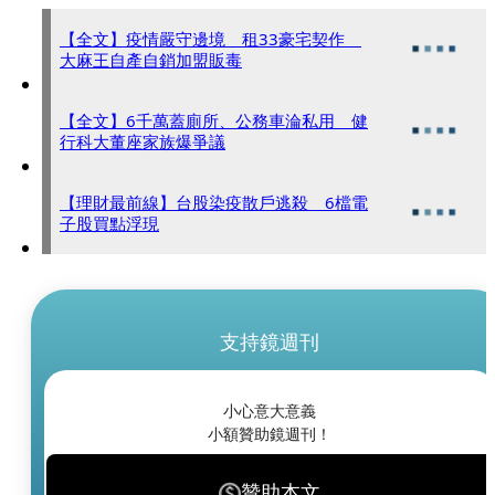
【全文】疫情嚴守邊境 租33豪宅契作
大麻王自產自銷加盟販毒
【全文】6千萬蓋廁所、公務車淪私用 健
行科大董座家族爆爭議
【理財最前線】台股染疫散戶逃殺 6檔電
子股買點浮現
支持鏡週刊
小心意大意義
小額贊助鏡週刊！
贊助本文