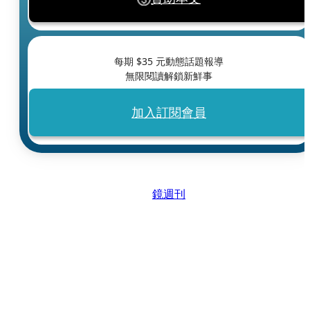
每期 $
35
元動態話題報導
無限閱讀解鎖新鮮事
加入訂閱會員
鏡週刊