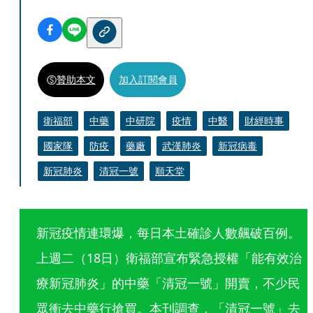
贊助本文
加入訂閱會員
衛福部
中藥
中研院
疫情
中醫
財經時事
國家隊
防疫
藥廠
武漢肺炎
新冠病毒
新冠肺炎
清冠一號
順天堂
新冠疫情連環爆，每日本土確診人數飆破百例。
上週二（18日）衛福部宣布緊急授權「能有效治
療新冠肺炎」的中藥「清冠一號」開賣，不少民
眾衝去中藥行搶買。本刊調查，「清冠一號」去