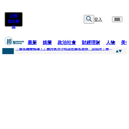
訂閱
登入
紙本雜
誌
最新
娛樂
政治社會
財經理財
人物
美
快訊
「簽名牆變戰場！」饒河夜市小吃店把簽名塗掉 沈伯洋：舉雙手贊成
快訊
抛「雙AI」施政藍圖！徐欣瑩宣示無縫接軌楊文科 延續五支箭與十大交通建設
快訊
翻拍雄二飛彈密件給中共女特工 海峰士兵認罪減刑判2年7月