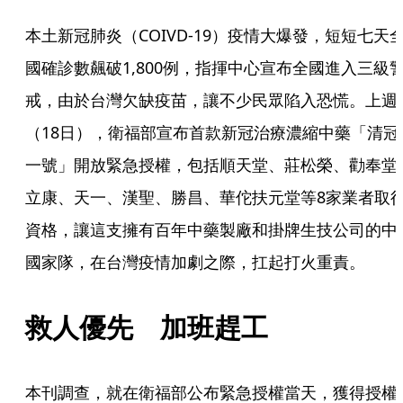
本土新冠肺炎（COIVD-19）疫情大爆發，短短七天
國確診數飆破1,800例，指揮中心宣布全國進入三級
戒，由於台灣欠缺疫苗，讓不少民眾陷入恐慌。上週
（18日），衛福部宣布首款新冠治療濃縮中藥「清冠
一號」開放緊急授權，包括順天堂、莊松榮、勸奉堂
立康、天一、漢聖、勝昌、華佗扶元堂等8家業者取
資格，讓這支擁有百年中藥製廠和掛牌生技公司的中
國家隊，在台灣疫情加劇之際，扛起打火重責。
救人優先　加班趕工
本刊調查，就在衛福部公布緊急授權當天，獲得授權