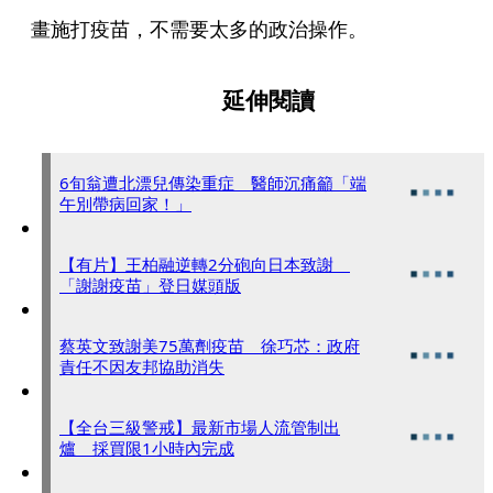
畫施打疫苗，不需要太多的政治操作。
延伸閱讀
6旬翁遭北漂兒傳染重症 醫師沉痛籲「端
午別帶病回家！」
【有片】王柏融逆轉2分砲向日本致謝
「謝謝疫苗」登日媒頭版
蔡英文致謝美75萬劑疫苗 徐巧芯：政府
責任不因友邦協助消失
【全台三級警戒】最新市場人流管制出
爐 採買限1小時內完成