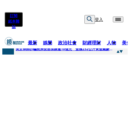
訂閱
登入
紙本雜
誌
最新
娛樂
政治社會
財經理財
人物
美
快訊
美女律師詐騙慈濟疫苗採購逾10億元 查獲232公斤黃金藏豪宅地板下
快訊
才爆「皮克敏」爭議又來！柯文哲生日照撞《VOGUE》 陳智菡遭轟侵權急改圖
快訊
SJ始源真的可以 驚喜現身早餐店認證應援 幽默提醒「記得常換照」