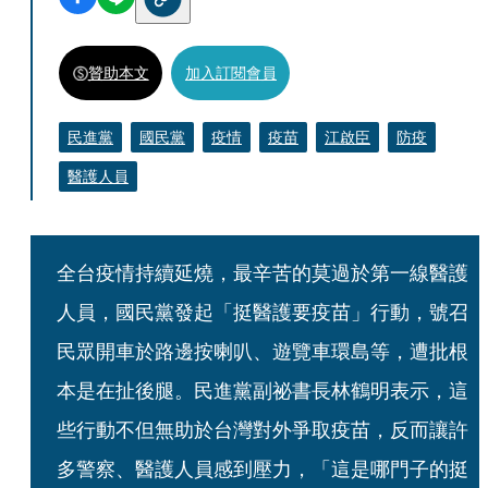
贊助本文
加入訂閱會員
民進黨
國民黨
疫情
疫苗
江啟臣
防疫
醫護人員
全台疫情持續延燒，最辛苦的莫過於第一線醫護
人員，國民黨發起「挺醫護要疫苗」行動，號召
民眾開車於路邊按喇叭、遊覽車環島等，遭批根
本是在扯後腿。民進黨副祕書長林鶴明表示，這
些行動不但無助於台灣對外爭取疫苗，反而讓許
多警察、醫護人員感到壓力，「這是哪門子的挺