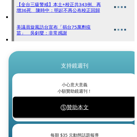
【全台三級警戒】本土+校正共343例、再
增36死 陳時中：明起不再公布校正回歸
美議員旋風訪台宣布「捐台75萬劑疫
苗」 吳釗燮：非常感謝
支持鏡週刊
小心意大意義
小額贊助鏡週刊！
贊助本文
每期 $
35
元動態話題報導