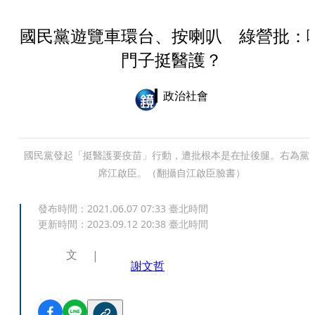
國民黨遊覽車環台、按喇叭 綠營批：
門子挺醫護？
政治社會
國民黨發起「挺醫護要疫苗」行動，遭批根本是在扯後腿。右為黨
席江啟臣。（翻攝自江啟臣臉書）
發布時間：
2021.06.07 07:33
臺北時間
更新時間：
2023.09.12 20:38
臺北時間
文
謝文哲