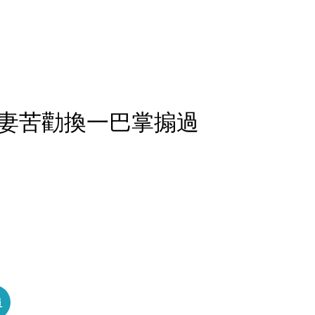
妻苦勸換一巴掌搧過
員