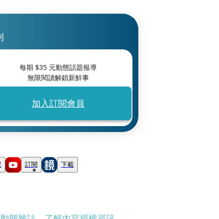
刊
每期 $
35
元動態話題報導
無限閱讀解鎖新鮮事
加入訂閱會員
蹤
訂閱
下載
刊動態雜誌
、
了解內容授權資訊
。