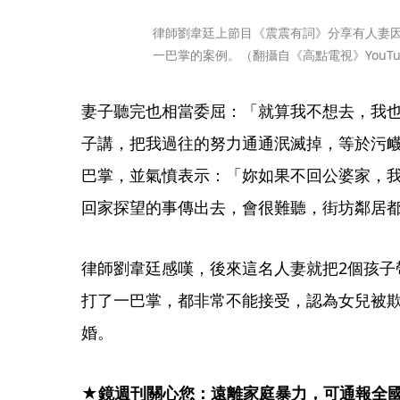
律師劉韋廷上節目《震震有詞》分享有人妻
一巴掌的案例。（翻攝自《高點電視》YouTu
妻子聽完也相當委屈：「就算我不想去，我
子講，把我過往的努力通通泯滅掉，等於污
巴掌，並氣憤表示：「妳如果不回公婆家，
回家探望的事傳出去，會很難聽，街坊鄰居
律師劉韋廷感嘆，後來這名人妻就把2個孩子
打了一巴掌，都非常不能接受，認為女兒被
婚。
★鏡週刊關心您：遠離家庭暴力，可通報全國