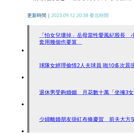
更新時間｜
2023.09.12 20:38
臺北時間
「怕女兒壞掉」岳母當性愛風紀股長 
套用幾個也要算
球隊女經理偷情2人夫球
退休男受夠婚姻 月花數十萬「坐擁3
少婦離婚朋友掛紅布條慶賀 前夫大方