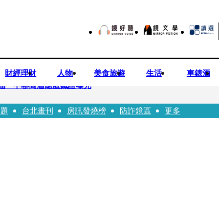
財經理財
人物
美食旅遊
生活
車錶酒
油 中聯高層隱匿鐵證曝光
話題
台北畫刊
房訊發燒榜
防詐鏡區
更多
高市議員范織欽涉貪交保
 徐欣瑩發起認購五峰鄉水梨行動