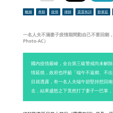
離婚
孝順
疫情
律師
震震有詞
劉韋廷
一名人夫不滿妻子疫情期間勸自己不要回鄉
Photo-AC）
國內疫情嚴峻，全台第三級警戒尚未解除
情延燒，政府也呼籲「端午不返鄉、不出
目就透露，有一名人夫端午節堅持想回南
去，結果盛怒之下竟然打了妻子一巴掌，