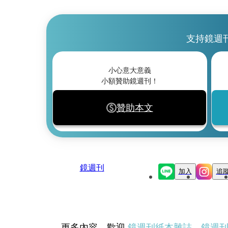
支持鏡週
小心意大意義
小額贊助鏡週刊！
贊助本文
鏡週刊
加入
追
更多內容，歡迎
鏡週刊紙本雜誌
、
鏡週