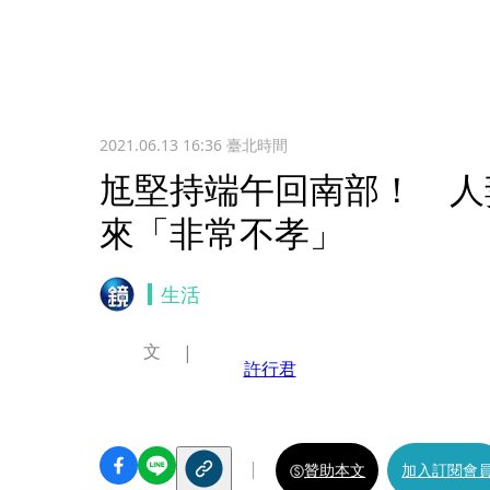
2021.06.13 16:36
臺北時間
尪堅持端午回南部！ 人
來「非常不孝」
生活
文
許行君
贊助本文
加入訂閱會