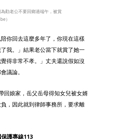
因為勸老公不要回鄉過端午，被賞
be）
也陪你回去這麼多年了，你現在這樣
衊了我。」結果老公當下就賞了她一
我覺得非常不孝。」丈夫還說假如沒
都會議論。
帶回娘家，岳父岳母得知女兒被女婿
欺負，因此就到律師事務所，要求離
保護專線113