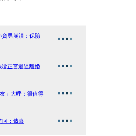
小資男崩潰：保險
員 啪10多次囂張嗆正宮還逼離婚
女友」大呼：很值得
笑回：恭喜