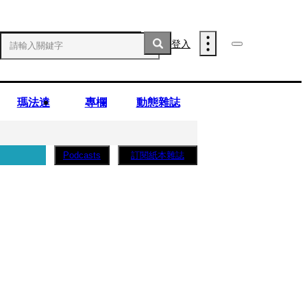
登入
瑪法達
專欄
動態雜誌
訂閱紙本雜誌
Podcasts