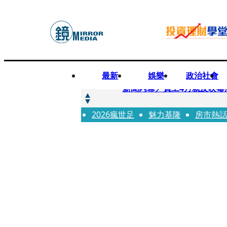
最新
娛樂
政治社會
快訊
新聞內幕／員工4月就反映毒
2026瘋世足
快訊
魅力基隆
房市熱
最年輕原民校長光環蒙塵 
快訊
果農憂颱風來襲搶收救生計