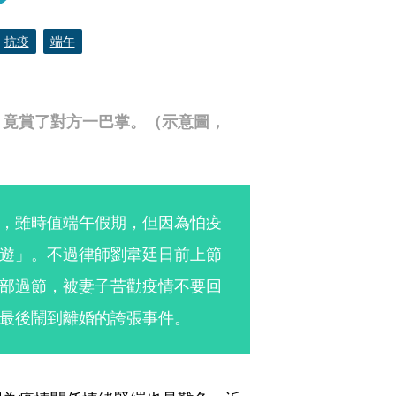
抗疫
端午
，竟賞了對方一巴掌。（示意圖，
，雖時值端午假期，但因為怕疫
遊」。不過律師劉韋廷日前上節
部過節，被妻子苦勸疫情不要回
最後鬧到離婚的誇張事件。