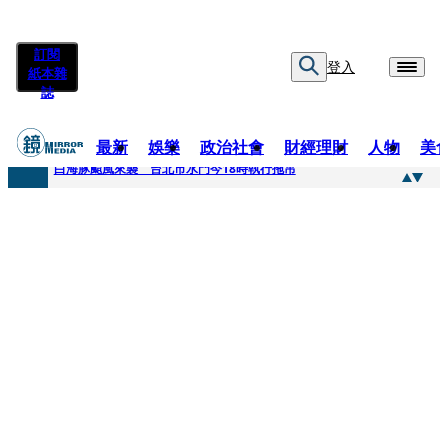
訂閱
登入
紙本雜
誌
最新
娛樂
政治社會
財經理財
人物
美
快訊
白海豚颱風來襲 台北市水門今18時執行拖吊
快訊
AKIRA台北唱到一半突收兒子告白「爸爸I LOVE YOU」 驚喜林志玲同步曝光父親節「披薩蛋糕」
快訊
獨家／TWICE Mina一進華山「天空秒變臉」！ONCE狂風暴雨死守 畫面曝光2.5萬人笑翻