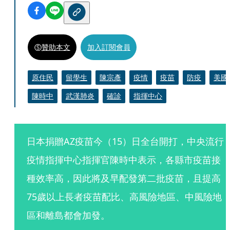
贊助本文
加入訂閱會員
原住民
留學生
陳宗彥
疫情
疫苗
防疫
美國
陳時中
武漢肺炎
確診
指揮中心
日本捐贈AZ疫苗今（15）日全台開打，中央流行
疫情指揮中心指揮官陳時中表示，各縣市疫苗接
種效率高，因此將及早配發第二批疫苗，且提高
75歲以上長者疫苗配比、高風險地區、中風險地
區和離島都會加發。