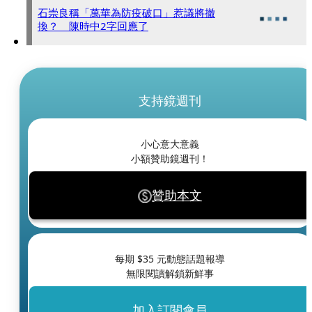
石崇良稱「萬華為防疫破口」惹議將撤
換？ 陳時中2字回應了
支持鏡週刊
小心意大意義
小額贊助鏡週刊！
贊助本文
每期 $
35
元動態話題報導
無限閱讀解鎖新鮮事
加入訂閱會員