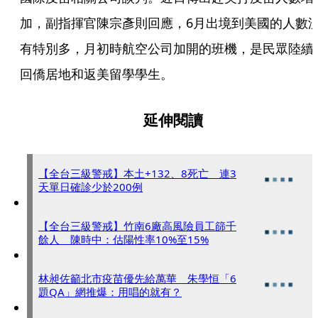
加，副指揮官陳宗彥則回應，6月出境到美國的人數
有特別多，月初時航空公司加開的班機，是民眾陸續
回僑居地和返美留學學生。
延伸閱讀
【全台三級警戒】本土+132、8死亡 連3
天單日確診少於200例
【全台三級警戒】竹南6廠高風險員工篩千
餘人 陳時中：估陽性率10%至15%
林昶佐籲北市疫苗優先給萬華 朱學恒「6
題QA」網推爆：用唱的就有？