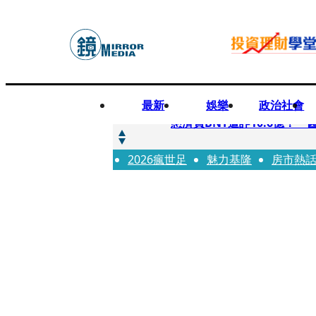
最新
娛樂
政治社會
快訊
慈濟買BNT遭詐10.6億！
2026瘋世足
快訊
魅力基隆
房市熱
慈濟挨詐十億／跟陳時中道
快訊
員工建文陪睡機場爆紅！狂接