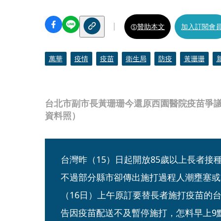
贊助本文
加入訂閱會
萬華
疫情
疫苗
衛生局
防疫
黃珊珊
台北市副市長黃珊珊今還原西園醫院疫苗爭
資料照）
台灣昨（15）日起開放85歲以上長者接種新
不過部分縣市卻傳出施打過程人潮壅塞或
（16日）上午原訂要替長者施打疫苗的
告因疫苗配送不及暫停施打，怎料早上9