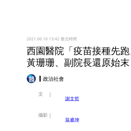
2021.06.16 13:42
臺北時間
西園醫院「疫苗接種先
黃珊珊、副院長還原始末
政治社會
文
謝文哲
攝影
翁睿坤