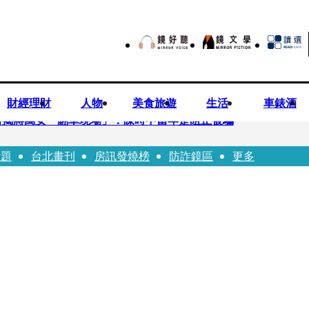
財經理財
人物
美食旅遊
生活
車錶酒
 醫揭蔣萬安「翻車現場」：陳時中當年是阻止被騙
話題
台北畫刊
房訊發燒榜
防詐鏡區
更多
歉？ 蔣萬安嗆：當時政府買夠疫苗民間就不用採購
20業配 Joeman幫算「買房頭期款」驚喊：換作我也想離職