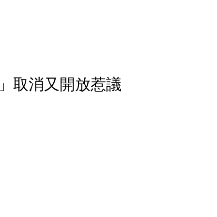
跑」取消又開放惹議