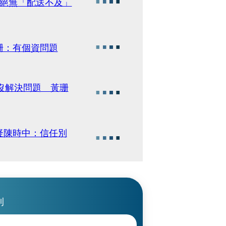
清絕無「配送不及」
珊：有個資問題
沒解決問題 黃珊
疑陳時中：信任別
刊