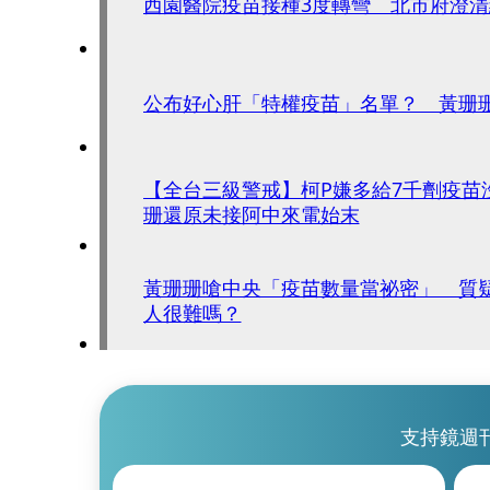
西園醫院疫苗接種3度轉彎 北市府澄
公布好心肝「特權疫苗」名單？ 黃珊
【全台三級警戒】柯P嫌多給7千劑疫苗
珊還原未接阿中來電始末
黃珊珊嗆中央「疫苗數量當祕密」 質
人很難嗎？
支持鏡週