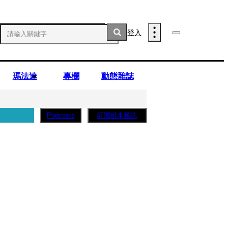
登入
瑪法達
專欄
動態雜誌
訂閱紙本雜誌
Podcasts