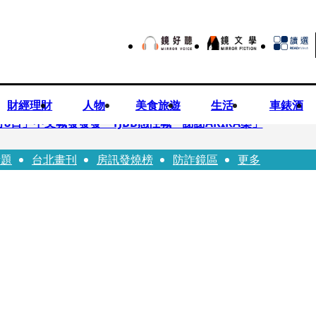
財經理財
人物
美食旅遊
生活
車錶酒
月8日」中文喊發發發 TJBB感性喊「謝謝AKIRA桑」
話題
台北畫刊
房訊發燒榜
防詐鏡區
更多
律師列3款嗆：陳時中唯一擋的叫科興
低谷 「遭親弟賞巴掌、父親出軌自己閨密」辛酸人生曝光