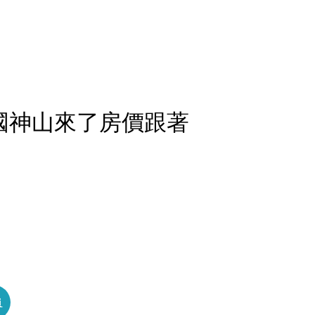
國神山來了房價跟著
員