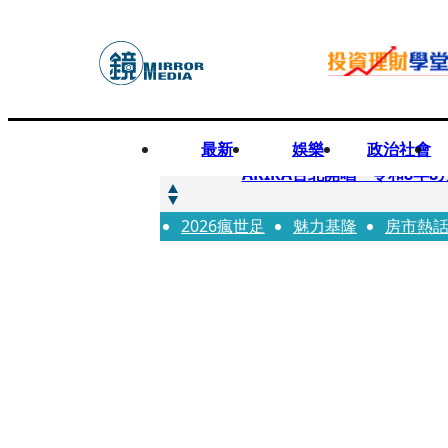
最新
娛樂
政治社會
快訊
AKIRA台北開唱「令和8年8
2026瘋世足
快訊
魅力基隆
房市熱
台灣新冠期間沒疫苗可打？ 
快訊
沉寂12年…鐵肺歌后遇人生