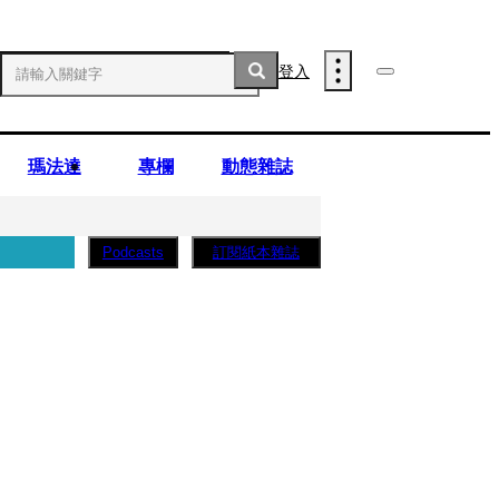
登入
瑪法達
專欄
動態雜誌
訂閱紙本雜誌
Podcasts