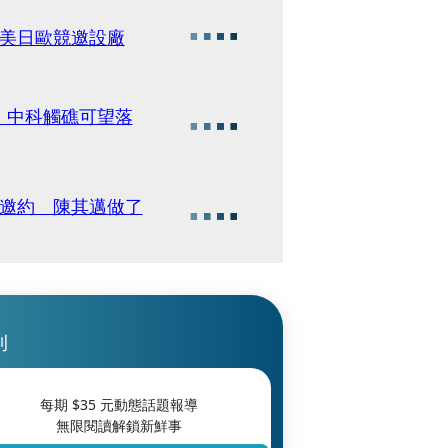
 美日歐競邀設廠
 中科觸礁可望落
姐邀約 陳其邁做了
刊
每期 $
35
元動態話題報導
無限閱讀解鎖新鮮事