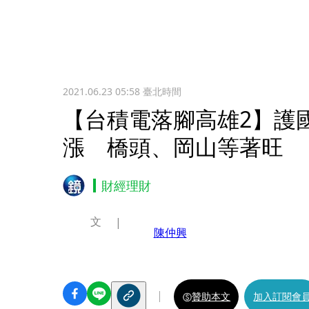
2021.06.23 05:58
臺北時間
【台積電落腳高雄2】護
漲 橋頭、岡山等著旺
財經理財
文
陳仲興
贊助本文
加入訂閱會