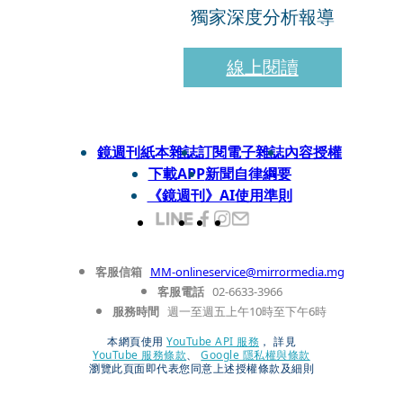
獨家深度分析報導
線上閱讀
鏡週刊紙本雜誌
訂閱電子雜誌
內容授權
下載APP
新聞自律綱要
《鏡週刊》AI使用準則
客服信箱
MM-onlineservice@mirrormedia.mg
客服電話
02-6633-3966
服務時間
週一至週五上午10時至下午6時
本網頁使用
YouTube API 服務
， 詳見
YouTube 服務條款
、
Google 隱私權與條款
瀏覽此頁面即代表您同意上述授權條款及細則