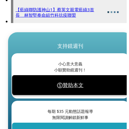
【藍綠聯防護神山1】蔡英文親電藍綠3首
長 林智堅奉命組竹科抗疫聯盟
支持鏡週刊
小心意大意義
小額贊助鏡週刊！
贊助本文
每期 $
35
元動態話題報導
無限閱讀解鎖新鮮事