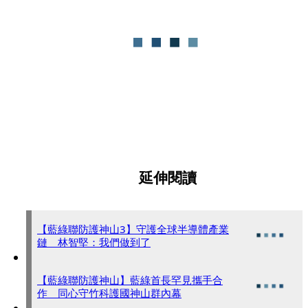
延伸閱讀
【藍綠聯防護神山3】守護全球半導體產業
鏈 林智堅：我們做到了
【藍綠聯防護神山】藍綠首長罕見攜手合
作 同心守竹科護國神山群內幕