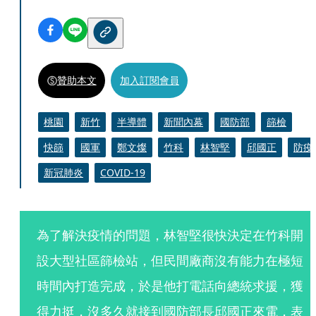
贊助本文
加入訂閱會員
桃園
新竹
半導體
新聞內幕
國防部
篩檢
快篩
國軍
鄭文燦
竹科
林智堅
邱國正
防疫
新冠肺炎
COVID-19
為了解決疫情的問題，林智堅很快決定在竹科開
設大型社區篩檢站，但民間廠商沒有能力在極短
時間內打造完成，於是他打電話向總統求援，獲
得力挺，沒多久就接到國防部長邱國正來電，表