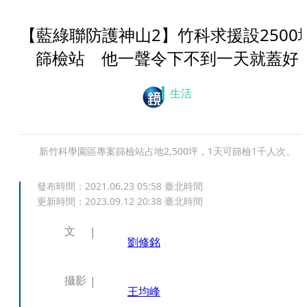
【藍綠聯防護神山2】竹科求援設2500
篩檢站 他一聲令下不到一天就蓋好
生活
新竹科學園區專案篩檢站占地2,500坪，1天可篩檢1千人次。
發布時間：
2021.06.23 05:58
臺北時間
更新時間：
2023.09.12 20:38
臺北時間
文
劉修銘
攝影
王均峰