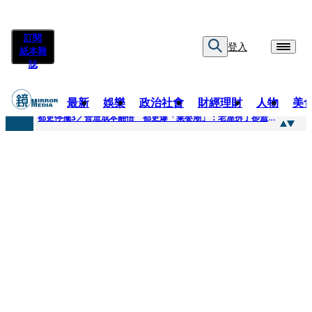
訂閱
登入
紙本雜
誌
最新
娛樂
政治社會
財經理財
人物
美
快訊
都更停擺3／營造成本翻倍 都更爆「棄嬰潮」：老屋拆了卻蓋不下去
快訊
SWAROVSKI把愛繫成一個蝴蝶結 七夕推出大中華區特別款
快訊
車內強吻女藝人「知名經紀人身分曝光」 硬辯「又沒伸舌頭」！法官判決書罕見批噁心