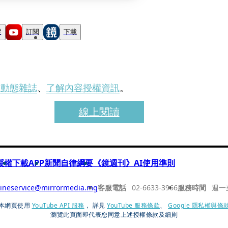
蹤
訂閱
下載
刊動態雜誌
、
了解內容授權資訊
。
線上閱讀
授權
下載APP
新聞自律綱要
《鏡週刊》AI使用準則
ineservice@mirrormedia.mg
客服電話
02-6633-3966
服務時間
週一
本網頁使用
YouTube API 服務
， 詳見
YouTube 服務條款
、
Google 隱私權與條
瀏覽此頁面即代表您同意上述授權條款及細則