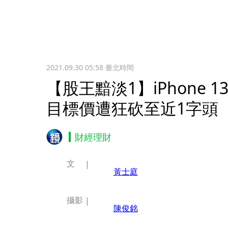
2021.09.30 05:58
臺北時間
【股王黯淡1】iPhone
目標價遭狂砍至近1字頭
財經理財
文
黃士庭
攝影
陳俊銘