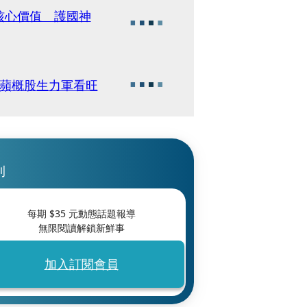
核心價值 護國神
檔蘋概股生力軍看旺
刊
每期 $
35
元動態話題報導
無限閱讀解鎖新鮮事
加入訂閱會員