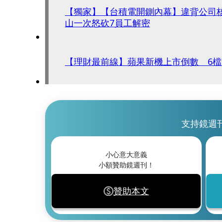
【獨家】【台積電開鍘內幕】違背公司
山一次怒砍7員工解密
【理財最前線】蘋果新機上市倒數 6
支持鏡週
小心意大意義
小額贊助鏡週刊！
贊助本文