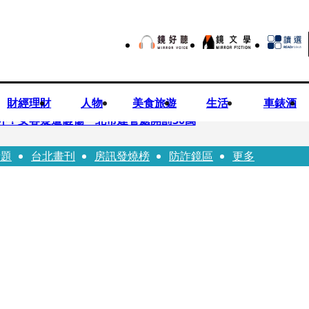
財經理財
人物
美食旅遊
生活
車錶酒
落意外！女客疑遭砸傷 北市建管處開罰30萬
話題
台北畫刊
房訊發燒榜
防詐鏡區
更多
%關稅12月生效 經濟部回應了
7月營收齊揚股價抗跌