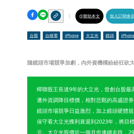
贊助本文
加入訂閱會
台股
台積電
iPhone
大立光
鏡頭
iPhon
隨鏡頭市場競爭加劇，內外資機構紛紛狂砍
蟬聯股王長達9年的大立光，曾創台股最高
遭外資調降目標價，相對悲觀的高盛證券指出
鏡頭市場競爭日益激烈，加上鏡頭硬體規
保守看大立光獲利衰退到2023年，將目標
元。大立光股價近一個月也連續走跌，29日