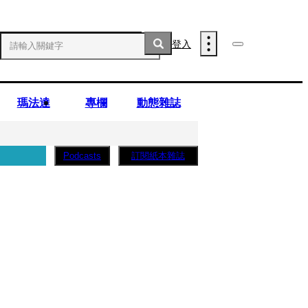
登入
瑪法達
專欄
動態雜誌
訂閱紙本雜誌
Podcasts