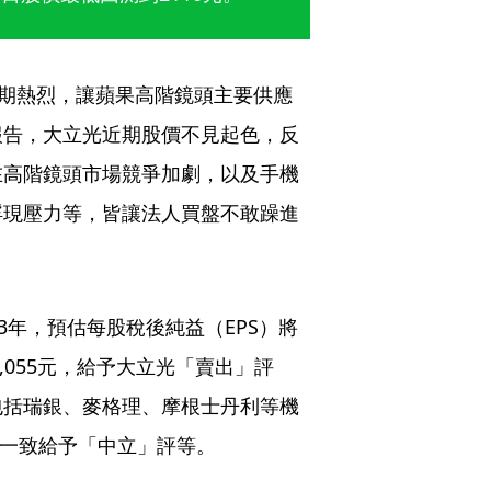
如預期熱烈，讓蘋果高階鏡頭主要供應
報告，大立光近期股價不見起色，反
在高階鏡頭市場競爭加劇，以及手機
浮現壓力等，皆讓法人買盤不敢躁進
3年，預估每股稅後純益（EPS）將
,055元，給予大立光「賣出」評
包括瑞銀、麥格理、摩根士丹利等機
並一致給予「中立」評等。