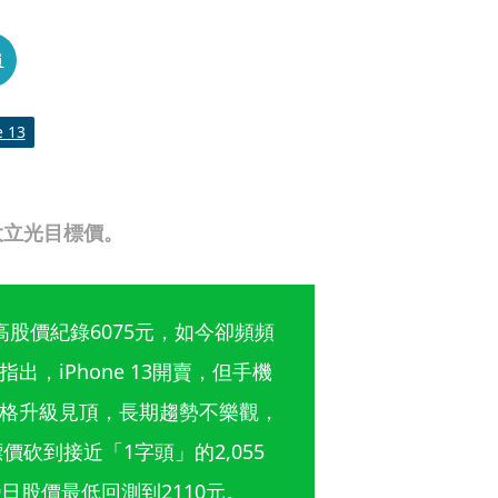
員
e 13
大立光目標價。
股價紀錄6075元，如今卻頻頻
，iPhone 13開賣，但手機
格升級見頂，長期趨勢不樂觀，
價砍到接近「1字頭」的2,055
股價最低回測到2110元。 