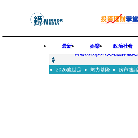
最新
娛樂
政治社會
快訊
南港LaLaport天花板掉
2026瘋世足
快訊
魅力基隆
房市熱
川普又出招！多晶矽產品課15
快訊
美伊衝突要注意！ 台塑四寶