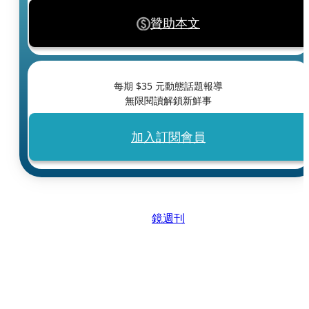
贊助本文
每期 $
35
元動態話題報導
無限閱讀解鎖新鮮事
加入訂閱會員
鏡週刊