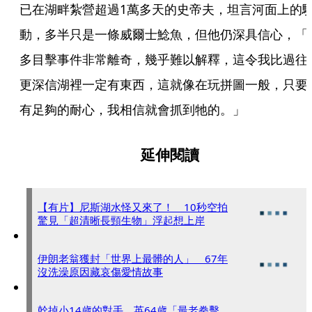
已在湖畔紮營超過1萬多天的史帝夫，坦言河面上的
動，多半只是一條威爾士鯰魚，但他仍深具信心，「
多目擊事件非常離奇，幾乎難以解釋，這令我比過往
更深信湖裡一定有東西，這就像在玩拼圖一般，只要
有足夠的耐心，我相信就會抓到牠的。」
延伸閱讀
【有片】尼斯湖水怪又來了！ 10秒空拍
驚見「超清晰長頸生物」浮起想上岸
伊朗老翁獲封「世界上最髒的人」 67年
沒洗澡原因藏哀傷愛情故事
幹掉小14歲的對手 英64歲「最老拳擊