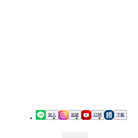
加入
追蹤
訂閱
下載
最新文章