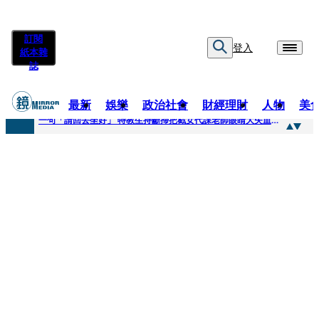
訂閱
登入
紙本雜
誌
最新
娛樂
政治社會
財經理財
人物
美
快訊
一句「請回去坐好」 特教生持斷掃把戳女代課老師眼睛大失血近失明
快訊
新聞內幕／員工4月就反映毒油 中聯高層隱匿鐵證曝光
快訊
新聞內幕／提供詐團提款卡害人上當 警局長女兒淪詐騙犯遭判刑