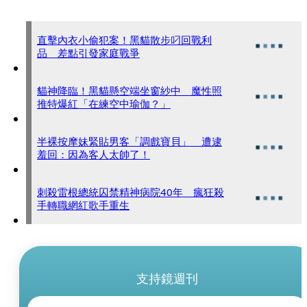
直擊內衣小偷犯案！黑貓散步叼回戰利
品 差點引發家庭戰爭
貓神降臨！黑貓懸空端坐窗紗中 魔性照
推特爆紅「在練空中瑜伽？」
半裸按摩妹緊貼男客「調戲寶貝」 遭逮
羞回：因為客人太帥了！
刺殺雷根總統囚禁精神病院40年 瘋狂殺
手轉職網紅歌手重生
支持鏡週刊