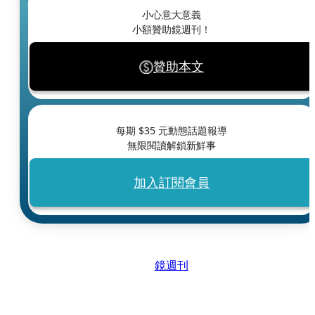
小心意大意義
小額贊助鏡週刊！
贊助本文
每期 $
35
元動態話題報導
無限閱讀解鎖新鮮事
加入訂閱會員
鏡週刊