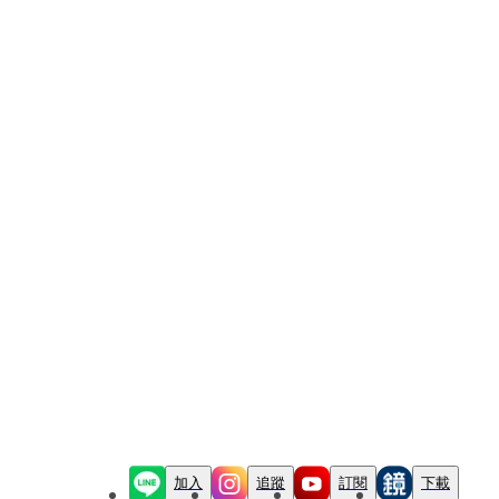
加入
追蹤
訂閱
下載