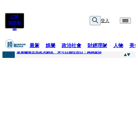
訂閱
登入
紙本雜
誌
最新
娛樂
政治社會
財經理財
人物
美
快訊
凌晨曬懷念照惹哭網友 米可白感性告白：媽媽愛妳
快訊
酸民質疑民進黨「是不是有她裸照？」 黃智賢3點回嗆獲網友讚爆
快訊
姜厚任「老牛找到嫩草」再談小24歲女友 揭七世情緣駁拐坑、暈船破財