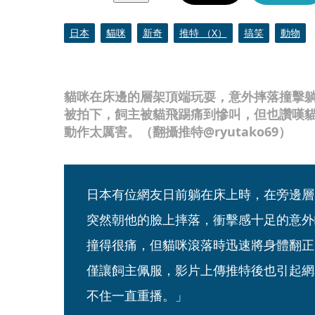
日本
貓咪
新奇
推特 （X）
搞笑
動物
貓咪在床邊的層架頂端玩耍，意外摔落撞擊
被拍下，飼主被貓飛踢痛到慘叫，但也讚嘆
動作太厲害。（翻攝推特@ryutako69）
日本有位網友日前躺在床上時，在旁邊層
突然朝他的臉上摔落，衝擊感十足的意外
撞得很痛，但貓咪滾落時迅速將身體翻正
僅讓飼主佩服，影片上傳推特後也引起網
不住一直重播。」