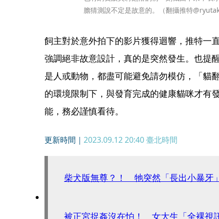
膽猜測說不定是故意的。（翻攝推特@ryutak
飼主對於意外拍下的影片獲得迴響，推特一
強調絕非故意設計，真的是突然發生。也提
是人或動物，都盡可能避免請勿模仿，「貓
的環境限制下，與發育完成的健康貓咪才有
能，務必謹慎看待。
更新時間｜
2023.09.12 20:40
臺北時間
柴犬版無尊？！ 牠突然「長出小暴牙
被正宮捉姦沒在怕！ 女大生「全裸視