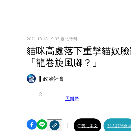
2021.10.18 19:03
臺北時間
貓咪高處落下重擊貓奴臉
「龍卷旋風腳？」
政治社會
文
孟凱希
贊助本文
加入訂閱會