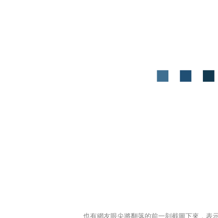
也有網友眼尖將翻落的前一刻截圖下來，表