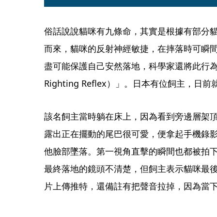
俗話說說貓咪有九條命，其實是根據有部分
而來，貓咪的反射神經敏捷，在摔落時可瞬
盡可能保護自己安然落地，科學家還將此行為命
Righting Reflex）」。日本有位飼主
該名飼主當時躺在床上，因為看到旁邊層架頂端
露出正在擺動的尾巴很可愛，便拿起手機錄
他臉部墜落。第一視角直擊的瞬間也都被拍
最終落地的鏡頭不清楚，但飼主表示貓咪最
片上傳推特，還備註有把聲音拉掉，因為當