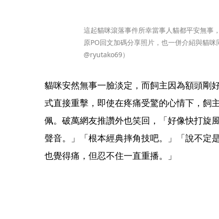
這起貓咪滾落事件所幸當事人貓都平安無事
原PO回文加碼分享照片，也一併介紹與貓咪
@ryutako69）
貓咪安然無事一臉淡定，而飼主因為額頭剛
式直接重擊，即使在疼痛受驚的心情下，飼
佩。破萬網友推讚外也笑回，「好像快打旋
聲音。」「根本經典摔角技吧。」「說不定
也覺得痛，但忍不住一直重播。」