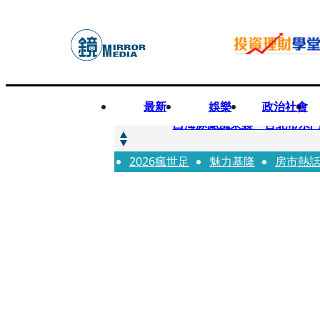
最新
娛樂
政治社會
快訊
白海豚颱風來襲 台北市水門
2026瘋世足
快訊
魅力基隆
房市熱
AKIRA台北唱到一半突收兒
快訊
獨家／TWICE Mina一進