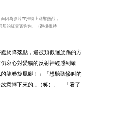
，而因為影片在推特上迴響熱烈，
同居的紅貴賓狗狗。（翻攝推特
好處於降落點，還被類似迴旋踢的方
主仍衷心對愛貓的反射神經感到敬
風的龍卷旋風腳！」「想聽聽慘叫的
是故意摔下來的…（笑）。」「看了