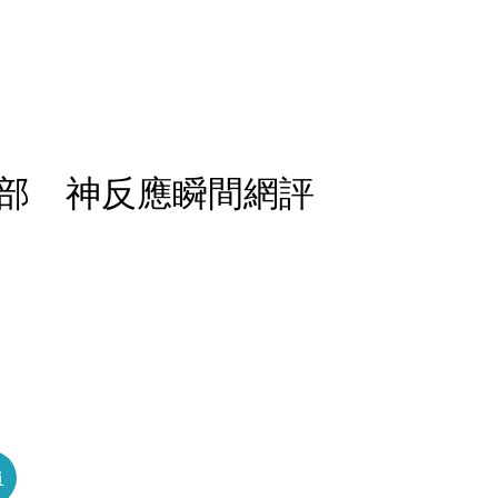
部 神反應瞬間網評
員