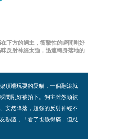
躺在下方的飼主，衝擊性的瞬間剛好
貓咪反射神經太強，迅速轉身落地的
架頂端玩耍的愛貓，一個翻滾就
瞬間剛好被拍下。飼主雖然頭被
、安然降落，超強的反射神經不
友熱議，「看了也覺得痛，但忍