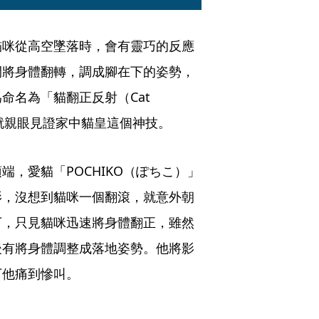
貓咪從高空墜落時，會有靈巧的反應
間將身體翻轉，調成腳在下的姿勢，
名為「貓翻正反射（Cat 
，日前就親眼見證家中貓皇這個神技。
，愛貓「POCHIKO（ぽちこ）」
影，沒想到貓咪一個翻滾，就意外朝
下，只見貓咪迅速將身體翻正，雖然
後有將身體調整成落地姿勢。他將影
下他痛到慘叫。