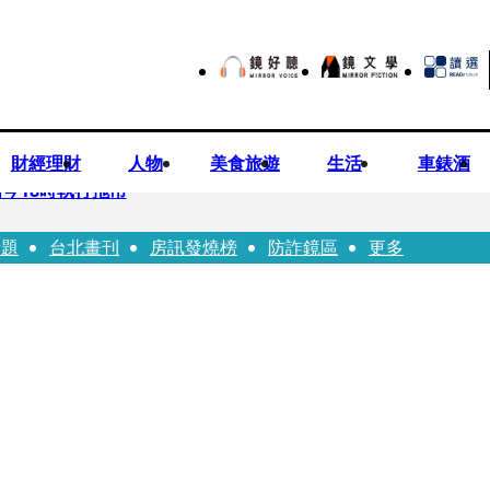
財經理財
人物
美食旅遊
生活
車錶酒
今18時執行拖吊
話題
台北畫刊
房訊發燒榜
防詐鏡區
更多
子告白「爸爸I LOVE YOU」 驚喜林志玲同步曝光父親節「披
華山「天空秒變臉」！ONCE狂風暴雨死守 畫面曝光2.5萬人笑翻