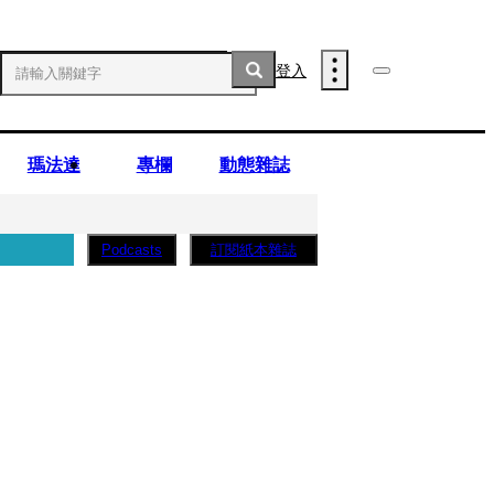
登入
瑪法達
專欄
動態雜誌
訂閱紙本雜誌
Podcasts
薩蛋糕」