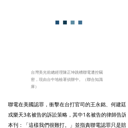
台灣美光前總經理陳正坤跳槽聯電遭控竊
密，現由台中地檢署偵辦中。（聯合知識
庫）
聯電在美國認罪，衝擊在台打官司的王永銘、何建廷
戎樂天3名被告的訴訟策略，其中1名被告的律師告訴
本刊：「這樣我們很難打。」並指責聯電認罪只是賠