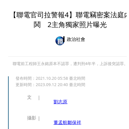
【聯電官司拉警報4】聯電竊密案法庭
鬨 2主角獨家照片曝光
政治社會
聯電前工程師王永銘原本不認罪，遭判刑4年半，上訴後突認罪。
發布時間：
2021.10.20 05:58
臺北時間
更新時間：
2023.09.12 20:40
臺北時間
文
劉志原
攝影
董孟航
鄒保祥