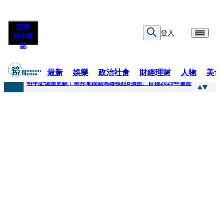
訂閱
登入
紙本雜
誌
最新
娛樂
政治社會
財經理財
人物
美
快訊
明年記憶體更缺！華邦電啟動高雄模組B擴產、目標2029年量產
快訊
5566小刀爆離婚台玻千金！14年豪門婚碎原因曝 岳母徐莉玲風暴意外揭家族祕辛
快訊
白海豚颱風攪局 客家親子劇《燈怪》新北場改期演出