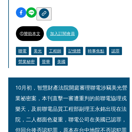
贊助本文
加入訂閱會員
聯電
美光
工程師
記憶體
時事焦點
認罪
營業秘密
晉華
美國
10月初，智慧財產法院開庭審理聯電涉竊美光營
業祕密案，本刊直擊一審遭重判的前聯電協理戎
樂天，及前聯電品質工程部副理王永銘出現在法
院，二人都面色凝重，聯電公司在美國已認罪，
但回台後否認犯罪，原本在台中地院不否認犯罪