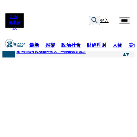
訂閱
登入
紙本雜
誌
最新
娛樂
政治社會
財經理財
人物
美
快訊
李博翔深夜現身商務酒店 一晚豪砸五萬元
快訊
71萬粉YouTuber驟逝！被發現「陳屍同居女友住處」享年36歲 生前曾爆染毒、家暴前妻
快訊
拋「雙AI」施政藍圖！徐欣瑩宣示無縫接軌楊文科 延續五支箭與十大交通建設