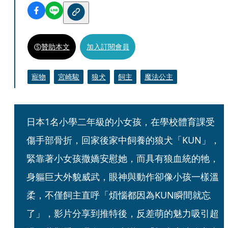
贊助本文
加入訂閱會員
寵物
宮崎駿
狼犬
飼主
魔法公主
日本1名小學二年級的小女孩，在學校體育課受
傷手部骨折，回家後家中飼養的狼犬「KUN」，
緊靠著小女孩撒嬌安慰她，而具有狼血統的牠，
身軀巨大外貌威武，眼神與動作卻像小孩一樣溫
柔，不僅飼主直呼「煩惱都因為KUN瞬間就忘
了」，影片分享到推特後，反差萌的魅力吸引超