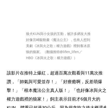
狼犬KUN與小女孩的互動，被許多網友大推
好像宮崎駿動畫《魔法公主》，也有人想到
美劇《冰與火之歌：權力遊戲》裡飼養冰原
狼的狼家。（翻攝推特@lifen_lifen／
HBO《冰與火之歌：權力遊戲》）
該影片在推特上爆紅，超過百萬次觀看與11萬次推
讚，「帥氣與可愛並存！」「好療癒啊，反差萌爆
擊！」「根本魔法公主真人版！」「也好像冰與火之
權力遊戲裡的狼家！」飼主表示目前才6個月大的
KUN，體重已超過30公斤，因為很貪吃之後大概還會