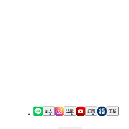
加入
追蹤
訂閱
下載