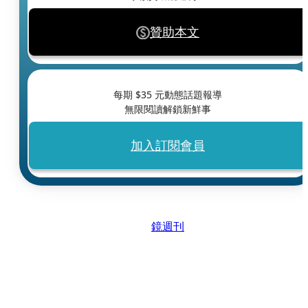
贊助本文
每期 $
35
元動態話題報導
無限閱讀解鎖新鮮事
加入訂閱會員
鏡週刊