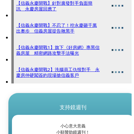
【信義永慶開戰】針對廣發對手負面簡
訊 永慶房屋回應了
【信義永慶開戰】不忍了！控永慶砸千萬
出奧步 信義房屋提告揪黑手
【信義永慶開戰1】旗下《好房網》專黑信
義房屋 精密網路攻擊手法曝光
【信義永慶開戰2】洗腦員工仇恨對手 永
慶房仲硬闖簽約現場搶信義客戶
支持鏡週刊
小心意大意義
小額贊助鏡週刊！