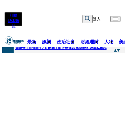
訂閱
登入
紙本雜
誌
最新
娛樂
政治社會
財經理財
人物
美
快訊
賴密會工商領袖1／官邸聽工商大佬建言 賴總統對談重點揭秘
快訊
台中女師遭特教生刺傷右眼恐失明 工會籲檢討校安破口：老師不是肉身盾牌
快訊
姜厚任女友用舊姓嫁過人 交往「農業處前夫」3個月就閃婚