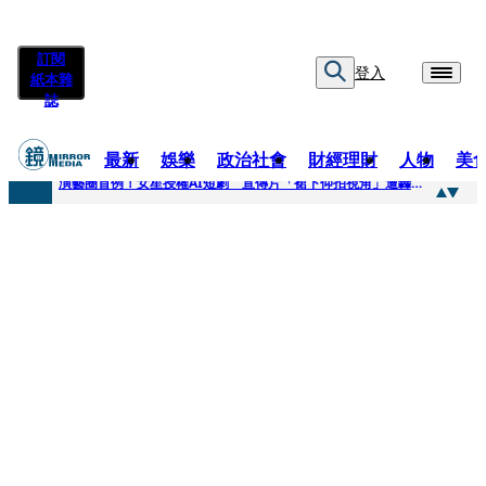
訂閱
登入
紙本雜
誌
最新
娛樂
政治社會
財經理財
人物
美
快訊
演藝圈首例！女星授權AI短劇 宣傳片「裙下仰拍視角」遭轟擦邊：自降身價
快訊
全球提升電氣化 台達電鄭平看好微電網推一站式方案
快訊
《魷魚遊戲》美版傳喊卡 現象級神劇難續宇宙