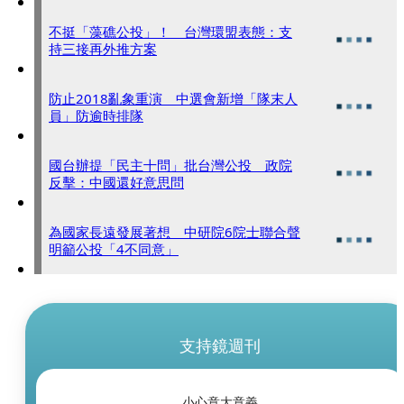
不挺「藻礁公投」！ 台灣環盟表態：支
持三接再外推方案
防止2018亂象重演 中選會新增「隊末人
員」防逾時排隊
國台辦提「民主十問」批台灣公投 政院
反擊：中國還好意思問
為國家長遠發展著想 中研院6院士聯合聲
明籲公投「4不同意」
支持鏡週刊
小心意大意義