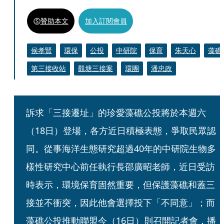
贊助本文
加入訂閱會員
侯孝賢
環保
公投
中研院
保育
朱天心
藻礁
第三接收站
觀塘三接案
環團
潘忠政
訴求「三接遷址」的珍愛藻礁公投將於本週六
（18日）登場，各方近日積極表態，爭取民眾認
同。從事海洋生態研究超過40年的中研院生物多
樣性研究中心前任執行長邵廣昭老師，近日受訪
時表示，環境保育固然重要，但保護藻礁和蓋三
接並不衝突，因此他會選擇投下「不同意」；而
藻礁公投推動聯盟今（16日）則召開記者會，播