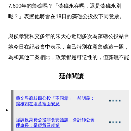
7,600年的藻礁嗎？「藻礁永存嗎，還是藻礁永別
呢？」表態他將會在18日的藻礁公投投下同意票。
與侯孝賢私交多年的朱天心近期多次為藻礁公投站台
她今日在記者會中表示，自己特別在意藻礁這一題，
為和其他三案相比，政策都是可逆性的，但藻礁不能
延伸閱讀
藝文界籲核四公投「不同意」 郝明義：
讓核四在墳墓裡面安息
強調反萊豬公投非食安議題 會計師公會
理事長：是經貿及就業