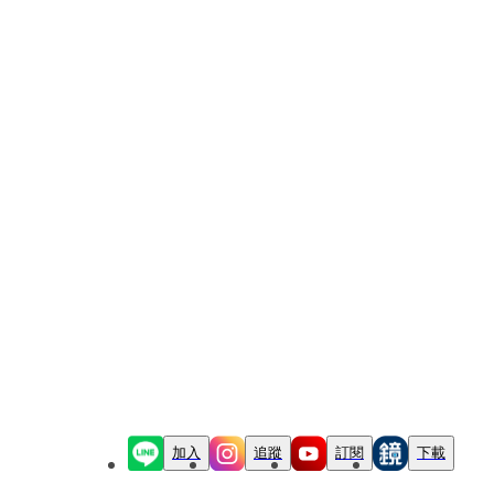
加入
追蹤
訂閱
下載