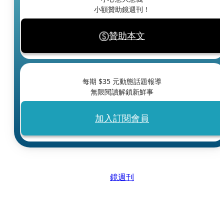
小額贊助鏡週刊！
贊助本文
每期 $
35
元動態話題報導
無限閱讀解鎖新鮮事
加入訂閱會員
鏡週刊