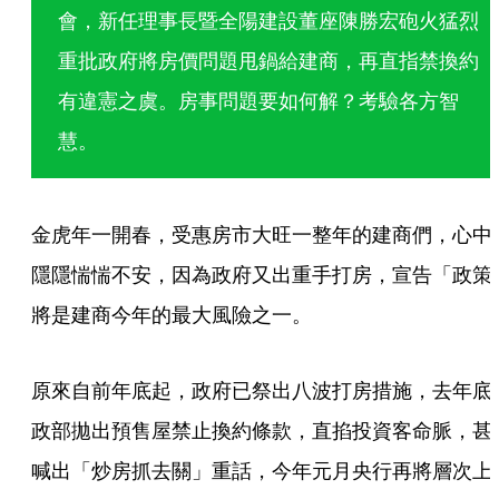
會，新任理事長暨全陽建設董座陳勝宏砲火猛烈
重批政府將房價問題甩鍋給建商，再直指禁換約
有違憲之虞。房事問題要如何解？考驗各方智
慧。
金虎年一開春，受惠房市大旺一整年的建商們，心中
隱隱惴惴不安，因為政府又出重手打房，宣告「政策
將是建商今年的最大風險之一。
原來自前年底起，政府已祭出八波打房措施，去年底
政部拋出預售屋禁止換約條款，直掐投資客命脈，甚
喊出「炒房抓去關」重話，今年元月央行再將層次上