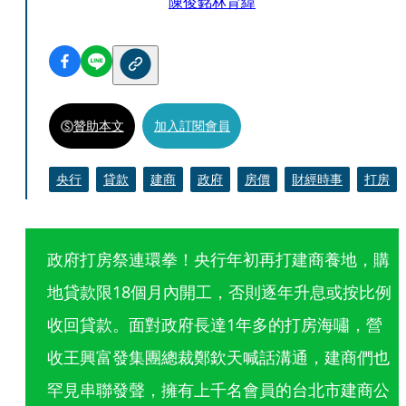
陳俊銘
林育緯
贊助本文
加入訂閱會員
央行
貸款
建商
政府
房價
財經時事
打房
政府打房祭連環拳！央行年初再打建商養地，購
地貸款限18個月內開工，否則逐年升息或按比例
收回貸款。面對政府長達1年多的打房海嘯，營
收王興富發集團總裁鄭欽天喊話溝通，建商們也
罕見串聯發聲，擁有上千名會員的台北市建商公