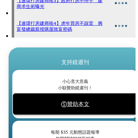
【連環打房建商唉3】政府打房不停手 建
商求生術曝光
【連環打房建商唉4】虎年買房不踩雷 興
富發總裁親授購屋致富密碼
支持鏡週刊
小心意大意義
小額贊助鏡週刊！
贊助本文
每期 $
35
元動態話題報導