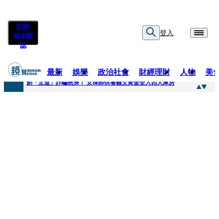
訂閱
登入
紙本雜
誌
最新
娛樂
政治社會
財經理財
人物
美
快訊
創「互道」詐騙慈濟！ 女律師供養義父黃金全入四大庫房
快訊
前時力黨魁表態「反對刪公視預算」 盼在野三思：改凍結處理受質疑項目
快訊
六強片齊聚桃影 小薰《祖先鬼》回桃影娘家 《長安的荔枝》桃影加映一票難求