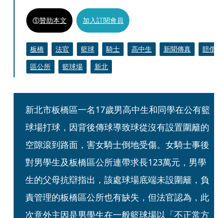
贊助本文
加入訂閱會員
板橋
法官
籃球
騎士
高中生
新聞傳真
賠償
區公所
籃球場
新北
新北市板橋區一名17歲男高中生和同學在公有籃
球場打球，因背後傳球導致球從沒有設置圍籬的
空隙滾到路面，害女騎士倒地受傷。女騎士事後
對男學生及板橋區公所連帶求長123萬元，男學
生的父母抗辯指出，該處球場底端未設圍籬，負
責管理的板橋區公所也有缺失，但法官認為，此
次意外主因是男學生在一般籃球場以「不正常方