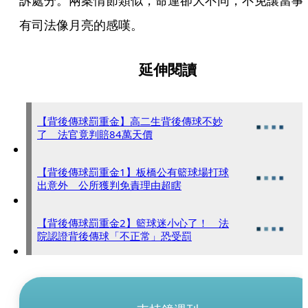
訴處分。兩案情節類似，命運卻大不同，不免讓當事
有司法像月亮的感嘆。
延伸閱讀
【背後傳球罰重金】高二生背後傳球不妙
了 法官竟判賠84萬天價
【背後傳球罰重金1】板橋公有籃球場打球
出意外 公所獲判免責理由超瞎
【背後傳球罰重金2】籃球迷小心了！ 法
院認證背後傳球「不正常」恐受罰