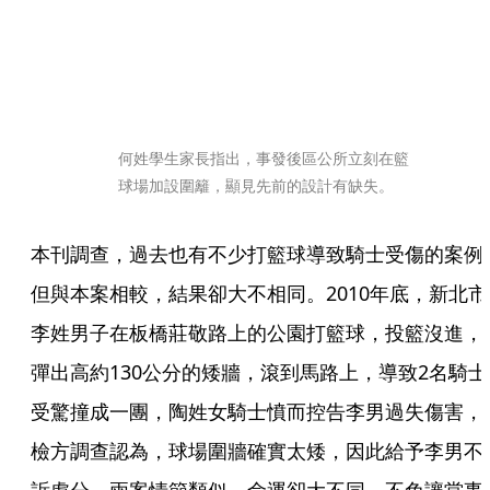
何姓學生家長指出，事發後區公所立刻在籃
球場加設圍籬，顯見先前的設計有缺失。
本刊調查，過去也有不少打籃球導致騎士受傷的案例
但與本案相較，結果卻大不相同。2010年底，新北市
李姓男子在板橋莊敬路上的公園打籃球，投籃沒進，
彈出高約130公分的矮牆，滾到馬路上，導致2名騎士
受驚撞成一團，陶姓女騎士憤而控告李男過失傷害，
檢方調查認為，球場圍牆確實太矮，因此給予李男不