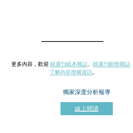
更多內容，歡迎
鏡週刊紙本雜誌
、
鏡週刊動態雜誌
了解內容授權資訊
。
獨家深度分析報導
線上閱讀