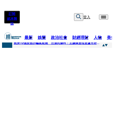
訂閱
登入
紙本雜
誌
最新
娛樂
政治社會
財經理財
人物
美
快訊
慈濟10億疫苗詐騙案延燒 汪潔民爆料：主嫌陳昱瑄是盧市府法律顧問
快訊
桃園平鎮凶殺命案！85歲婦倒臥血泊慘死 丈夫遭帶回偵訊
快訊
拖吊車載運轎車突鬆脫滑落 後方車輛全嚇壞