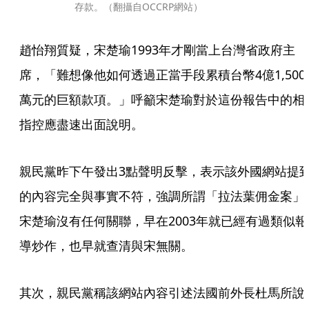
存款。（翻攝自OCCRP網站）
趙怡翔質疑，宋楚瑜1993年才剛當上台灣省政府主
席，「難想像他如何透過正當手段累積台幣4億1,500
萬元的巨額款項。」呼籲宋楚瑜對於這份報告中的相
指控應盡速出面說明。
親民黨昨下午發出3點聲明反擊，表示該外國網站提
的內容完全與事實不符，強調所謂「拉法葉佣金案」
宋楚瑜沒有任何關聯，早在2003年就已經有過類似報
導炒作，也早就查清與宋無關。
其次，親民黨稱該網站內容引述法國前外長杜馬所說