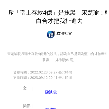
斥「瑞士存款4億」是抹黑 宋楚瑜：
白合才把我扯進去
政治社會
宋楚瑜駁斥瑞士存款4億元的說法，認為自己是因為藍白合才被牽扯
爭議。（本刊資料照）
發布時間：
2022.02.23 09:27
臺北時間
更新時間：
2023.09.12 20:41
臺北時間
文
陳凱俊
攝影