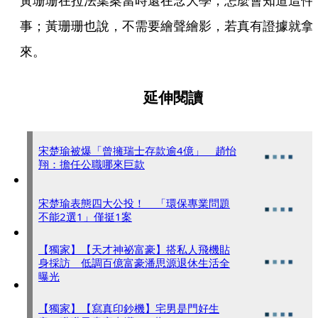
黃珊珊在拉法葉案當時還在念大學，怎麼會知道這件
事；黃珊珊也說，不需要繪聲繪影，若真有證據就拿
來。
延伸閱讀
宋楚瑜被爆「曾擁瑞士存款逾4億」 趙怡
翔：擔任公職哪來巨款
宋楚瑜表態四大公投！ 「環保專業問題
不能2選1」僅挺1案
【獨家】【天才神祕富豪】搭私人飛機貼
身採訪 低調百億富豪潘思源退休生活全
曝光
【獨家】【寫真印鈔機】宅男是門好生