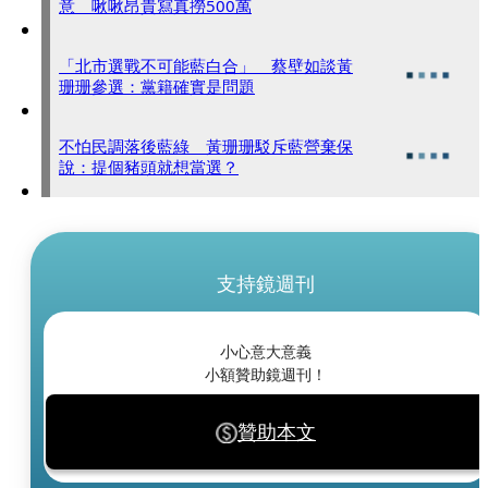
意 啾啾昂貴寫真撈500萬
「北市選戰不可能藍白合」 蔡壁如談黃
珊珊參選：黨籍確實是問題
不怕民調落後藍綠 黃珊珊駁斥藍營棄保
說：提個豬頭就想當選？
支持鏡週刊
小心意大意義
小額贊助鏡週刊！
贊助本文