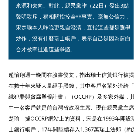
來源和去向。對此，親民黨昨（22日）發出3點
聲明駁斥，稱相關指控全非事實、毫無公信力，
宋楚瑜本人昨晚更親自澄清，直指這些都是選舉
炒作，沒有什麼瑞士帳戶，表示自己是因為藍白
合才被牽扯進這些爭議。
趙怡翔週一晚間在臉書發文，指出瑞士信貸銀行被揭
在數十年來疑大量經手黑錢，其中客戶名單外流給「
織犯罪與貪腐舉報計畫」（OCCRP）及多家外媒，其
中一名客戶就是前台灣省政府主席、現任親民黨主席
楚瑜。據OCCRP網站上的資料，宋是在1993年開設
士銀行帳戶，17年間陸續存入1,367萬瑞士法郎（約