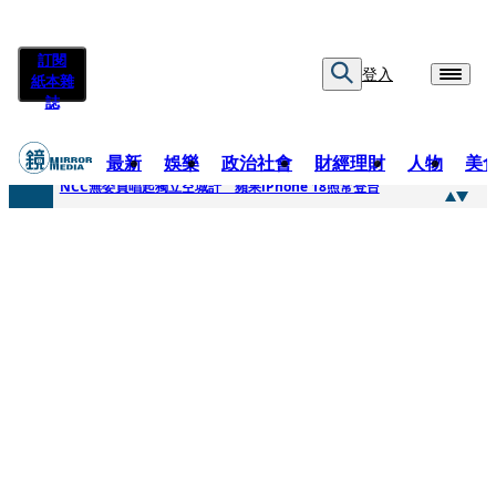
訂閱
登入
紙本雜
誌
最新
娛樂
政治社會
財經理財
人物
美
快訊
NCC無委員唱起獨立空城計 蘋果iPhone 18照常登台
快訊
六強片齊聚桃影 小薰《祖先鬼》回桃影娘家 《長安的荔枝》桃影加映一票難求
快訊
8年磨一劍 陳法拉自編自導《Bloodline》進軍多倫多 柯林法洛姊弟相挺