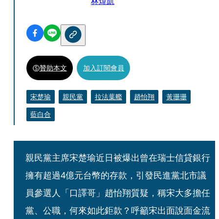
林煒凱
贊助本文
加入訂閱會員
宋楚瑜
親民黨
拉法葉艦
趙怡翔
黃珊珊
藍白合
親民黨主席宋楚瑜近日被爆出曾在瑞士信貸銀行
擁有超過4億元台幣的存款，引發民進黨北市議
員參選人「口譯哥」趙怡翔質疑，稱宋大多擔任
黨、公職，何來如此鉅款？呼籲宋出面說面金流