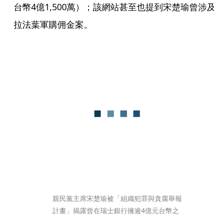
台幣4億1,500萬）；該網站甚至也提到宋楚瑜曾涉及
拉法葉軍購佣金案。
親民黨主席宋楚瑜被「組織犯罪與貪腐舉報
計畫」揭露曾在瑞士銀行擁逾4億元台幣之