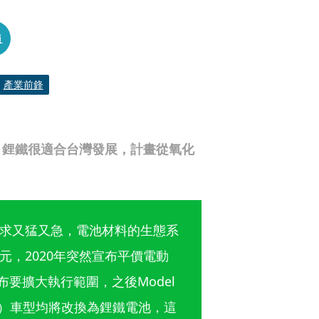
員
產業前鋒
，鋰鐵很適合台灣發展，計畫從氧化
求又猛又急，電池材料的生態系
，2020年突然宣布平價電動
布要擴大執行範圍，之後Model 
Range）車型均將改換為鋰鐵電池，這