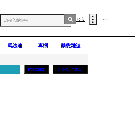
登入
瑪法達
專欄
動態雜誌
訂閱紙本雜誌
Podcasts