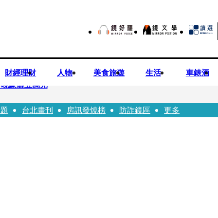
財經理財
人物
美食旅遊
生活
車錶酒
一晚豪砸五萬元
話題
台北畫刊
房訊發燒榜
防詐鏡區
更多
！被發現「陳屍同居女友住處」享年36歲 生前曾爆染毒、家暴前妻
瑩宣示無縫接軌楊文科 延續五支箭與十大交通建設