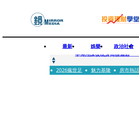
最新
娛樂
政治社會
快訊
李博翔深夜現身商務酒店 
2026瘋世足
快訊
魅力基隆
房市熱
71萬粉YouTuber驟逝
快訊
拋「雙AI」施政藍圖！徐欣