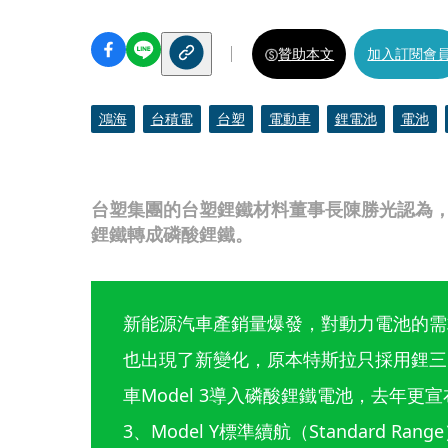
贊助本文
加入訂閱會
鴻海
台積電
台塑
電動車
鋰電池
電池
台塑集團的台塑鋰鐵材料董事長陳勝光認為
鋰鐵轉成磷酸鋰鐵。
新能源汽車產銷量爆發，對動力電池的需
也出現了新變化，原本特斯拉只採用鋰三元
車Model 3導入磷酸鋰鐵電池，去年更宣
3、Model Y標準續航（Standard 