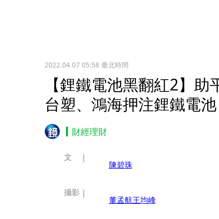
2022.04.07 05:58
臺北時間
【鋰鐵電池黑翻紅2】
台塑、鴻海押注鋰鐵電池
財經理財
文
陳碧珠
攝影
董孟航
王均峰