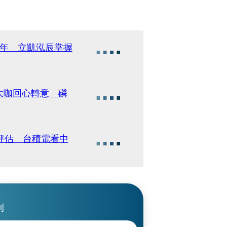
餘年 立凱泓辰掌握
大咖回心轉意 磷
評估 台積電看中
刊