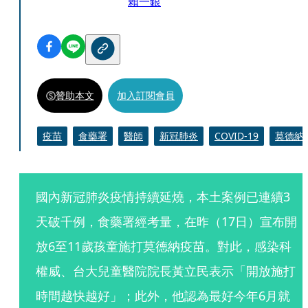
賴一銀
贊助本文
加入訂閱會員
疫苗
食藥署
醫師
新冠肺炎
COVID-19
莫德納
國內新冠肺炎疫情持續延燒，本土案例已連續3
天破千例，食藥署經考量，在昨（17日）宣布開
放6至11歲孩童施打莫德納疫苗。對此，感染科
權威、台大兒童醫院院長黃立民表示「開放施打
時間越快越好」；此外，他認為最好今年6月就