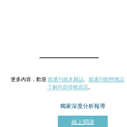
更多內容，歡迎
鏡週刊紙本雜誌
、
鏡週刊動態雜誌
了解內容授權資訊
。
獨家深度分析報導
線上閱讀