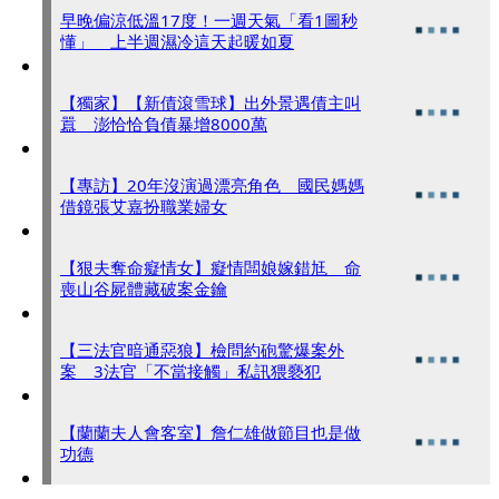
早晚偏涼低溫17度！一週天氣「看1圖秒
懂」 上半週濕冷這天起暖如夏
【獨家】【新債滾雪球】出外景遇債主叫
囂 澎恰恰負債暴增8000萬
【專訪】20年沒演過漂亮角色 國民媽媽
借鏡張艾嘉扮職業婦女
【狠夫奪命癡情女】癡情闆娘嫁錯尪 命
喪山谷屍體藏破案金鑰
【三法官暗通惡狼】檢問約砲驚爆案外
案 3法官「不當接觸」私訊猥褻犯
【蘭蘭夫人會客室】詹仁雄做節目也是做
功德