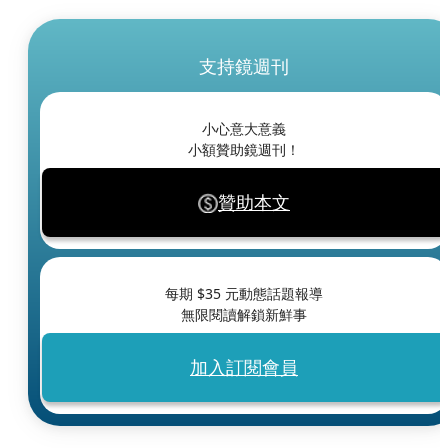
支持鏡週刊
小心意大意義
小額贊助鏡週刊！
贊助本文
每期 $
35
元動態話題報導
無限閱讀解鎖新鮮事
加入訂閱會員