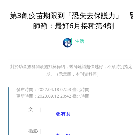
第3劑疫苗期限到「恐失去保護力」 
師籲：最好6月接種第4劑
生活
對於幼童族群開放施打莫德納，醫師建議越快越好，不須特別指定
期。（示意圖，本刊資料照）
發布時間：
2022.04.18 07:53
臺北時間
更新時間：
2023.09.12 20:42
臺北時間
文
張有君
攝影