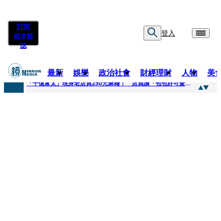
訂閱
登入
紙本雜
誌
最新
娛樂
政治社會
財經理財
人物
美
快訊
「千億富太」現身老店買250元麻糬！ 店員讚「包包好可愛」她笑回：我自己做的
快訊
姜厚任小24歲女友爆當小三、假學歷！ 友「扯郭台銘」曝交往內幕：我們又不像他
快訊
吳昕陽新任無店面零售商業同業公會理事長 提四大策略續走台灣零售業新局