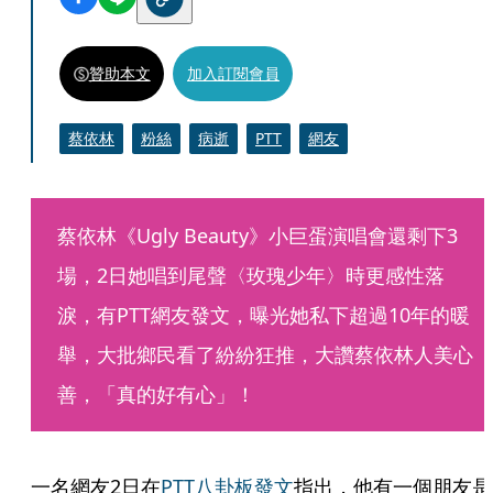
贊助本文
加入訂閱會員
蔡依林
粉絲
病逝
PTT
網友
蔡依林《Ugly Beauty》小巨蛋演唱會還剩下3
場，2日她唱到尾聲〈玫瑰少年〉時更感性落
淚，有PTT網友發文，曝光她私下超過10年的暖
舉，大批鄉民看了紛紛狂推，大讚蔡依林人美心
善，「真的好有心」！
一名網友2日在
PTT八卦板發文
指出，他有一個朋友是