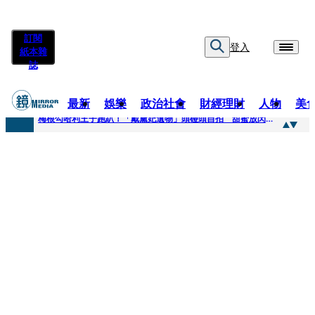
訂閱
登入
紙本雜
誌
最新
娛樂
政治社會
財經理財
人物
美
快訊
梅根勾哈利王子跑趴！「戴黛妃遺物」頭碰頭自拍 甜蜜放閃搶鏡
快訊
老翁菜園突失聯！媳婦急報案 警今擴大搜索「不排除墜溪」
快訊
姜厚任小24歲女友遭起底！爆二度改姓恐違法 專家揪「3歲認老公」盲點嘆：超出玄學