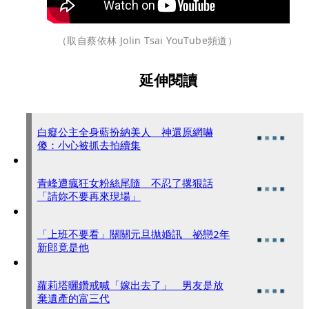
（取自蔡依林 Jolin Tsai YouTube頻道）
延伸閱讀
白癡公主全身藍扮納美人 神還原網嚇
傻：小心被抓去拍續集
青峰遭瘋狂女粉絲尾隨 不忍了撂狠話
「請妳不要再來現場」
「上班不要看」關關元旦拋婚訊 祕戀2年
新郎竟是他
蘿莉塔曬鑽戒喊「嫁出去了」 男友是放
棄遺產的富三代