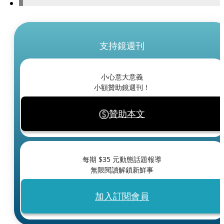
支持鏡週刊
小心意大意義
小額贊助鏡週刊！
贊助本文
每期 $
35
元動態話題報導
無限閱讀解鎖新鮮事
加入訂閱會員