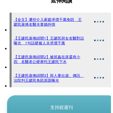
延伸閱讀
【全文】遭控介入家庭求償千萬免賠 王
建民衰捲名醫夫妻婚外情
【王建民衰捲緋聞1】王建民與女名醫對話
曝光 1句話硬被人夫求償千萬
【王建民衰捲緋聞2】被抓姦在床還有小
四 名醫老公硬牽托王建民下水
【王建民衰捲緋聞3】與人妻出遊、傳訊
法院判王建民免賠原因曝光
支持鏡週刊