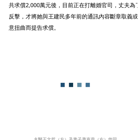
共求償2,000萬元後，目前正在打離婚官司，丈夫為
反擊，才將她與王建民多年前的通訊內容斷章取義或
意扭曲而提告求償。
名醫王文哲（左）及妻子蕭嘉蓉（右）曾同