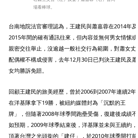
場看棒球。
台南地院法官審理認為，王建民與蕭嘉蓉在2014年及
2015年間的確有通訊往來，但內容並無何男女情愫或
親密交往舉止，沒逾越一般社交行為範圍，對蕭女丈
配偶權不構成侵害，去年12月30日已判決王建民及蕭
女均勝訴免賠。
回顧王建民的旅美經歷，曾於2006到2007年連續2年
在洋基隊拿下19勝，被紐約媒體封為「沉默的王
牌」，但隨著2008年球季間跑壘受傷，復建後成績不
如預期，2009年球季結束後，洋基隊並未與王續約，
頂著台灣之光頭銜的「建仔」，於2010年球季開打前