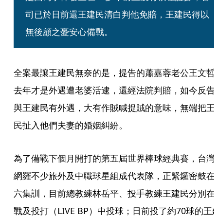
司已於日前還王建民清白判他免賠，王建民得以
無後顧之憂安心備戰。
全案最讓王建民無奈的是，提告的蕭嘉蓉老公王文哲
去年才是外遇遭老婆活逮，還經法院判賠，如今反告
與王建民有外遇，大有作賊喊捉賊的意味，無端把王
民扯入他們夫妻的婚姻糾紛。
為了備戰下個月開打的第五屆世界棒球經典賽，台灣
網羅不少旅外及中職球星組成代表隊，正緊鑼密鼓在
六集訓，目前總教練林岳平、投手教練王建民分別在
戰及投打（LIVE BP）中投球；日前投了約70球的王