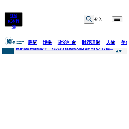
訂閱
登入
紙本雜
誌
最新
娛樂
政治社會
財經理財
人物
美
快訊
邊看偶像邊拚韓國行 《2026 SBS歌謠大戰SUMMER》TVBS直播祭追星福利
快訊
代誌大條火急跳船？ 宏碁派任李文詳接掌兆基屋管2天就喊撤出！
快訊
一句「請回去坐好」 特教生持斷掃把戳女代課老師眼睛大失血近失明