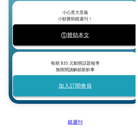
小心意大意義
小額贊助鏡週刊！
贊助本文
每期 $
35
元動態話題報導
無限閱讀解鎖新鮮事
加入訂閱會員
鏡週刊