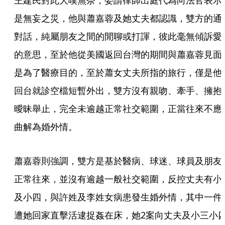
王建民對此大嘆無奈，委請律師出庭代為向法官表示
是無妄之災，他與蕭嘉蓉及她丈夫都認識，雙方的通
對話，純屬朋友之間的閒聊或打諢，彼此毫無傾訴愛
的意思，至於他從美國返回台灣的期間與蕭嘉蓉見面
是為了醫療目的，至於蕭女丈夫所指的旅行，僅是他
回台就診空檔短暫外出，雙方沒有親吻、牽手、擁抱
曖昧舉止，完全未逾越正常社交範圍，正當往來不應
曲解為婚外情。
蕭嘉蓉則強調，雙方是基於醫病、球迷、球員及朋友
正常往來，並沒有逾越一般社交範圍，反控丈夫有小
及小四，與許姓及李姓女病患發生婚外情，其中一件
遭她回家直擊活逮捉姦在床，她2案向丈夫及小三小