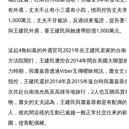
有外遇，丈夫不止有小三還有小四，憤而控告丈夫求
1,000萬元；丈夫不甘被訴，反過頭來蒐證，提告妻
與王建民外遇，要王建民與她連帶賠償1,000萬元。
這起4角糾葛的外遇官司2021年在王建民老家的台南
方法院開打，王建民遭控在2014年間在美國大聯盟效
力時期，與蕭嘉蓉透過Viber互傳曖昧簡訊，蕭女丈
指控，王建民還於2014年及2015年返台時與蕭嘉蓉
次共赴台南漁光島及高雄等地旅行，2人也互贈高貴
物，蕭女的丈夫認為，王建民與蕭嘉蓉都是有配偶的
人，彼此間這樣的互動已逾越一般正常社交往來的範
圍，侵害配偶權。