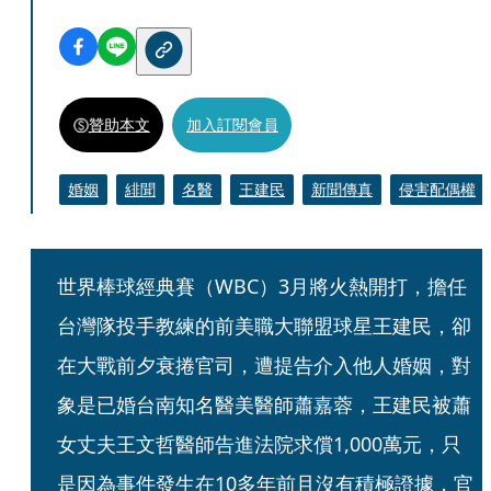
贊助本文
加入訂閱會員
婚姻
緋聞
名醫
王建民
新聞傳真
侵害配偶權
世界棒球經典賽（WBC）3月將火熱開打，擔任
台灣隊投手教練的前美職大聯盟球星王建民，卻
在大戰前夕衰捲官司，遭提告介入他人婚姻，對
象是已婚台南知名醫美醫師蕭嘉蓉，王建民被蕭
女丈夫王文哲醫師告進法院求償1,000萬元，只
是因為事件發生在10多年前且沒有積極證據，官