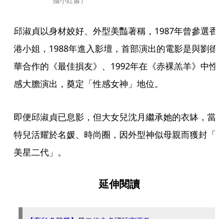
攝小紅書）
邱淑貞以身材姣好、外型美豔著稱，1987年曾參選香
港小姐，1988年進入影壇，首部演出的電影是與劉德
華合作的《最佳損友》、1992年在《赤裸羔羊》中性
感大膽演出，奠定「性感女神」地位。
即便邱淑貞已息影，但大女兒沈月繼承她的衣缽，當
特兒活耀於名媛、時尚圈，因外型神似母親而獲封「
美星二代」。
延伸閱讀