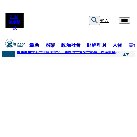
訂閱
登入
紙本雜
誌
最新
娛樂
政治社會
財經理財
人物
美
快訊
超速肇事停工一年首度受訪 廣末涼子被次子點醒！哽咽吐露：不再偽裝完美
快訊
暗黑界轉戰科技圈！前AV女優當工程師 接單「網站製作」
快訊
鼻酸畫面曝...獨居飼主猝逝！13愛犬伴屍多日未啃食 忠犬挨餓「死守遺體」警戒護主惹淚