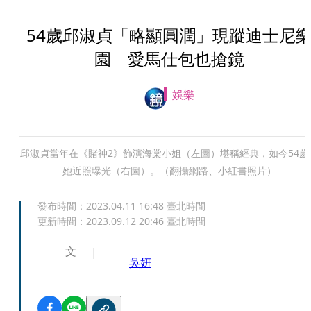
54歲邱淑貞「略顯圓潤」現蹤迪士尼
園 愛馬仕包也搶鏡
娛樂
邱淑貞當年在《賭神2》飾演海棠小姐（左圖）堪稱經典，如今54歲
她近照曝光（右圖）。（翻攝網路、小紅書照片）
發布時間：
2023.04.11 16:48
臺北時間
更新時間：
2023.09.12 20:46
臺北時間
文
吳妍