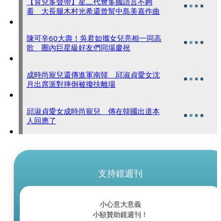
【育兒多聲帶】星二代會多國語言不夠
看 大長腿木村光希還曾幫中島美嘉作曲
陳可辛60大壽！吳君如攜女兒亮相一同高
歌 圈內巨星級好友們同場慶祝
成時尚寵兒還傳進軍南韓 邱淑貞愛女沈
月出席派對摔倒被攙扶離場
邱淑貞愛女成時尚寵兒 傳在韓國出道本
人回應了
支持鏡週刊
小心意大意義
小額贊助鏡週刊！