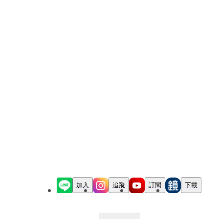
加入
追蹤
訂閱
下載