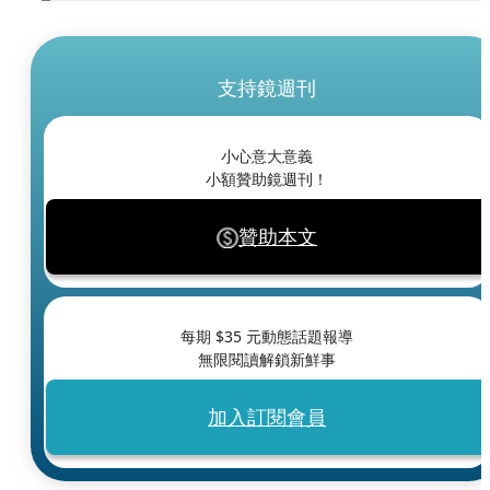
支持鏡週刊
小心意大意義
小額贊助鏡週刊！
贊助本文
每期 $
35
元動態話題報導
無限閱讀解鎖新鮮事
加入訂閱會員