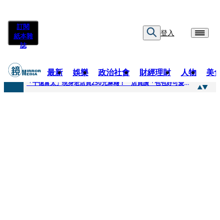
訂閱
登入
紙本雜
誌
最新
娛樂
政治社會
財經理財
人物
美
快訊
「千億富太」現身老店買250元麻糬！ 店員讚「包包好可愛」她笑回：我自己做的
快訊
姜厚任小24歲女友爆當小三、假學歷！ 友「扯郭台銘」曝交往內幕：我們又不像他
快訊
吳昕陽新任無店面零售商業同業公會理事長 提四大策略續走台灣零售業新局