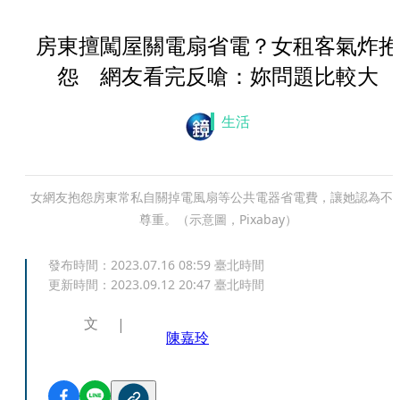
房東擅闖屋關電扇省電？女租客氣炸抱
怨 網友看完反嗆：妳問題比較大
生活
女網友抱怨房東常私自關掉電風扇等公共電器省電費，讓她認為不
尊重。（示意圖，Pixabay）
發布時間：
2023.07.16 08:59
臺北時間
更新時間：
2023.09.12 20:47
臺北時間
文
陳嘉玲