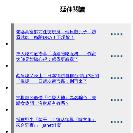
延伸閱讀
老婆高富帥前任突現身 他反觀兒子「越
看越帥」怒驗DNA！下場慘了
單人吃海底撈享「萌娃陪吃服務」 作家
大師兄體驗心得：感覺更寂寞了
蔡阿嘎又炎上！日本街訪自稱台灣山P狂問
「像嗎」 日網友留言轟：別再來了
神棍廟公假借「性愛大神」為名騙色 失
戀女傻問：沒射精有效嗎？
捕獲野生「韓哥」！復活後與「歐文蕭」
來台逛夜市 Janet作陪