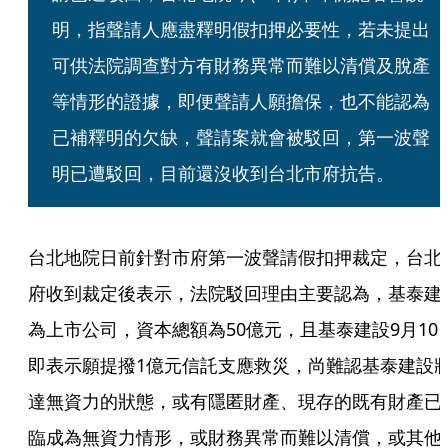
明，指聲請人應盡釋明假扣押必要性，若未提出
可供法院調查對方有財務異常而難以清償及脫產
等情形的證據，即便聲請人願擔保，也不能認為
已補釋明的欠缺，聲請案就會被駁回，第一波聲
明已遭駁回，目前還沒收到台北市府抗告。 
台北地院日前針對市府第一波聲請假扣押裁定，台北
府收到裁定後表示，法院駁回理由主要認為，基泰建
為上市公司，資本總額為50億元，且基泰建設9月10
即表示願提撥1億元信託支應救災，尚難認基泰建設
達無資力的狀態，或有隱匿財產、現存的既有財產已
臨成為無資力情形，或財務異常而難以清償，或其他