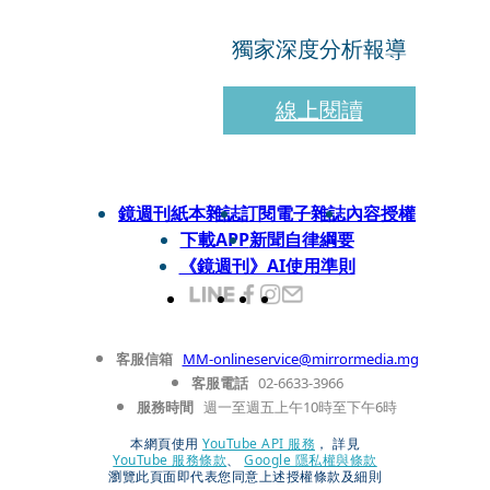
獨家深度分析報導
線上閱讀
鏡週刊紙本雜誌
訂閱電子雜誌
內容授權
下載APP
新聞自律綱要
《鏡週刊》AI使用準則
客服信箱
MM-onlineservice@mirrormedia.mg
客服電話
02-6633-3966
服務時間
週一至週五上午10時至下午6時
本網頁使用
YouTube API 服務
， 詳見
YouTube 服務條款
、
Google 隱私權與條款
瀏覽此頁面即代表您同意上述授權條款及細則