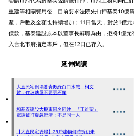
委請市府代為對基泰聲請假扣押，市府工務局同仁計
重建等相關費用後，目前要求法院先扣押基泰10億資
產，戶數及金額也持續增加；11日當天，對於1億元
償款，基泰建設原本以董事長辭職為由，拒將1億元
入台北市府指定專戶，但在12日已存入。
延伸閱讀
大直民宅倒塌咎責掀綠白口水戰 柯文
哲：住玻璃屋不要丟石頭
和基泰建設大股東同名同姓 「王維聖」
電話被打爆急澄清：不是同一人
【大直民宅坍塌】25戶建物何時拆仍未