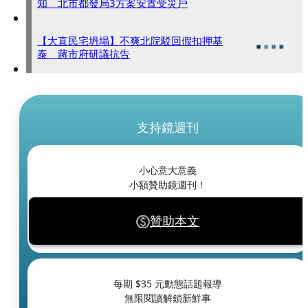
知 北市都發局3方案安置受災戶
【大直民宅坍塌】不爽北院駁回假扣押基
泰 蔣市府研議抗告
支持鏡週刊
小心意大意義
小額贊助鏡週刊！
贊助本文
每期 $
35
元動態話題報導
無限閱讀解鎖新鮮事