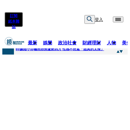
訂閱
登入
紙本雜
誌
最新
娛樂
政治社會
財經理財
人物
美
快訊
69歲陸小芬曬照狀態驚艷四方 性感不想遮「姐真的太辣」
快訊
不動產放款風險遽增 金管會嚴控金檢地政士揪出多起違規
快訊
真相大白！慈濟購疫苗遭詐10億 陳時中遺憾被抹黑：不實指控的人應道歉