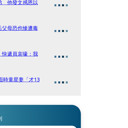
弟 他發文感恩以
岳父母恐也慘遭毒
 快遞員哀嚎：我
面時童星妻「才13
刊