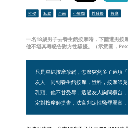
性侵
私處
台南
小鮮肉
性騷擾
按摩
一名18歲男子去養生館按摩時，下體遭男按
他不堪其辱怒告對方性騷擾。（示意圖，Pexe
只是單純按摩放鬆，怎麼突然多了這項「
友人一同到養生館按摩，豈料，按摩師竟
乳頭。他不甘受辱，透過友人詢問櫃台，
定對按摩師提告，法官判定性騷罪屬實，