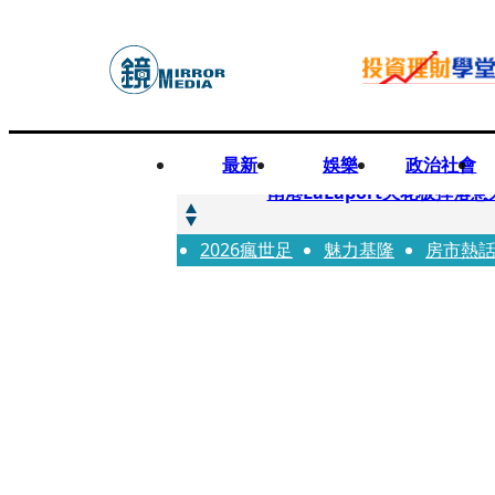
最新
娛樂
政治社會
快訊
南港LaLaport天花板掉
2026瘋世足
快訊
魅力基隆
房市熱
川普又出招！多晶矽產品課15
快訊
美伊衝突要注意！ 台塑四寶