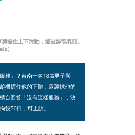
摩師握住上下滑動，還被舔舐乳頭。
ls）
服務」？台南一名18歲男子與
趁機握住他的下體，還舔拭他的
櫃台回答「沒有這樣服務」，決
拘役50日，可上訴。