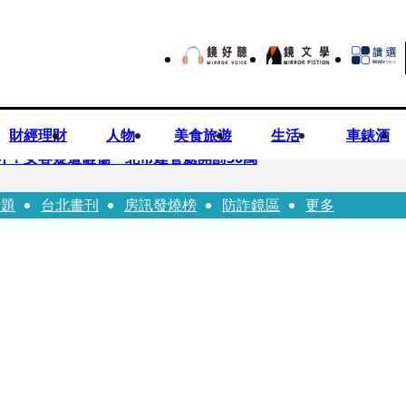
財經理財
人物
美食旅遊
生活
車錶酒
落意外！女客疑遭砸傷 北市建管處開罰30萬
話題
台北畫刊
房訊發燒榜
防詐鏡區
更多
%關稅12月生效 經濟部回應了
7月營收齊揚股價抗跌