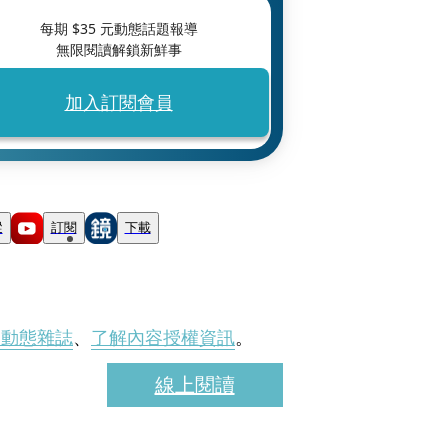
每期 $
35
元動態話題報導
無限閱讀解鎖新鮮事
加入訂閱會員
蹤
訂閱
下載
刊動態雜誌
、
了解內容授權資訊
。
線上閱讀