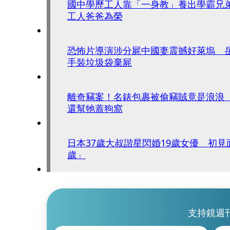
國中學歷工人靠「一身教」養出學霸兄
工人爸爸為榮
恐怖片導演涉分屍中國妻震撼好萊塢 
手裝垃圾袋棄屍
離奇竊案！名錶包裹被偷竊賊竟是浪浪
還幫牠蓋狗窩
日本37歲大叔諧星閃婚19歲女優 初見
歲」
支持鏡週