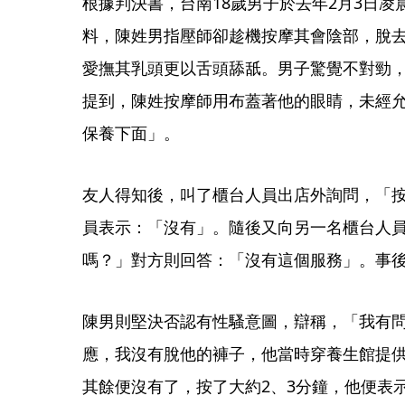
根據判決書，台南18歲男子於去年2月3日凌
料，陳姓男指壓師卻趁機按摩其會陰部，脫
愛撫其乳頭更以舌頭舔舐。男子驚覺不對勁
提到，陳姓按摩師用布蓋著他的眼睛，未經
保養下面」。
友人得知後，叫了櫃台人員出店外詢問，「
員表示：「沒有」。隨後又向另一名櫃台人
嗎？」對方則回答：「沒有這個服務」。事
陳男則堅決否認有性騷意圖，辯稱，「我有
應，我沒有脫他的褲子，他當時穿養生館提
其餘便沒有了，按了大約2、3分鐘，他便表