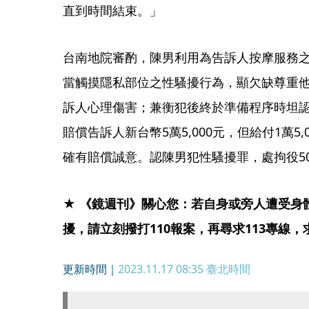
直到時間結束。」
台南地院審酌，陳男利用為告訴人按摩服務
當觸摸隱私部位之性騷擾行為，顯欠缺尊重
訴人心理傷害；兼衡犯後終於準備程序時坦
賠償告訴人新台幣5萬5,000元，但給付1萬5
確有賠償誠意。認陳男犯性騷擾罪，處拘役5
★ 《鏡週刊》關心您：若自身或旁人遭受身
擾，請立刻撥打110報案，再尋求113專線
更新時間｜
2023.11.17 08:35
臺北時間