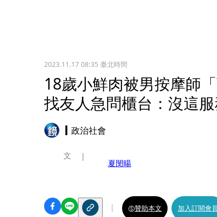
2023.11.17 08:35
臺北時間
18歲小鮮肉被男按摩師
找友人急問櫃台：沒這服
政治社會
文
夏閔暘
贊助本文
加入訂閱會