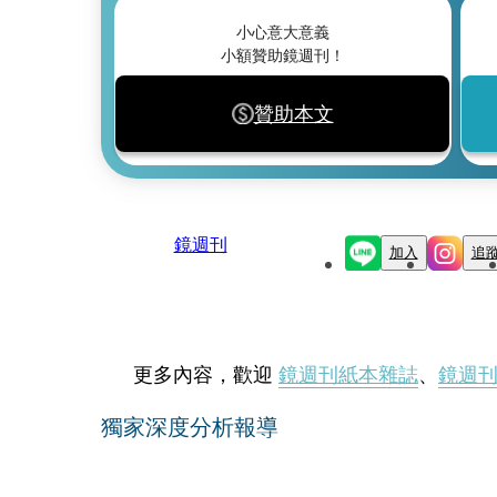
小心意大意義
小額贊助鏡週刊！
贊助本文
鏡週刊
加入
追
更多內容，歡迎
鏡週刊紙本雜誌
、
鏡週
獨家深度分析報導