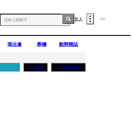
登入
瑪法達
專欄
動態雜誌
訂閱紙本雜誌
Podcasts