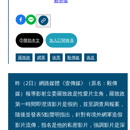
賴智揚
贊助本文
加入訂閱會員
羅致政
網軍
抹黑
毅傳媒
偽造
昨（2日）網路媒體《壹傳媒》（原名：毅傳
媒）報導影射立委羅致政是性愛片主角，羅致政
第一時間即澄清影片是假的，並至調查局報案，
隨後並發表5點聲明指出，針對有境外網軍造假
影片流傳，指名是他的私密影片，強調影片是深