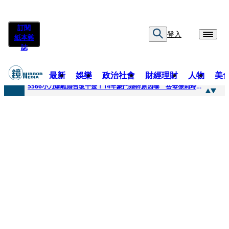
訂閱
登入
紙本雜
誌
最新
娛樂
政治社會
財經理財
人物
美
快訊
5566小刀爆離婚台玻千金！14年豪門婚碎原因曝 岳母徐莉玲風暴意外揭家族祕辛
快訊
徐莉玲喪子劇變／徐莉玲「巨大哀傷足不出戶」 解密長子身世
快訊
醫美偷拍案無影像網紅律師仍喊提告 學者：須具備侵權要件