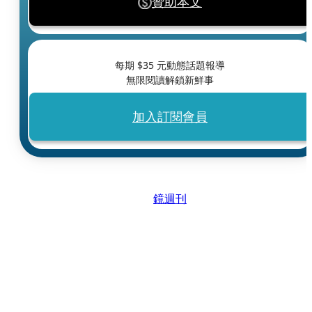
贊助本文
每期 $
35
元動態話題報導
無限閱讀解鎖新鮮事
加入訂閱會員
鏡週刊