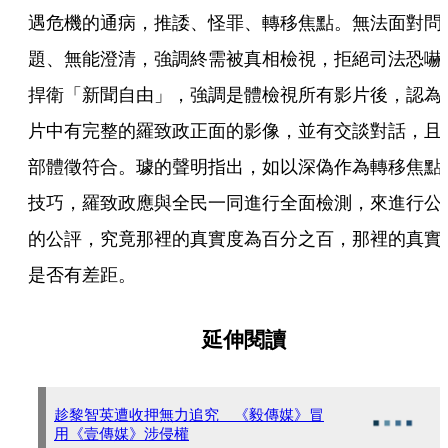
遇危機的通病，推諉、怪罪、轉移焦點。無法面對問
題、無能澄清，強調終需被真相檢視，拒絕司法恐嚇
捍衛「新聞自由」，強調是體檢視所有影片後，認為
片中有完整的羅致政正面的影像，並有交談對話，且
部體徵符合。璩的聲明指出，如以深偽作為轉移焦點
技巧，羅致政應與全民一同進行全面檢測，來進行公
的公評，究竟那裡的真實度為百分之百，那裡的真實
是否有差距。
延伸閱讀
趁黎智英遭收押無力追究 《毅傳媒》冒
用《壹傳媒》涉侵權