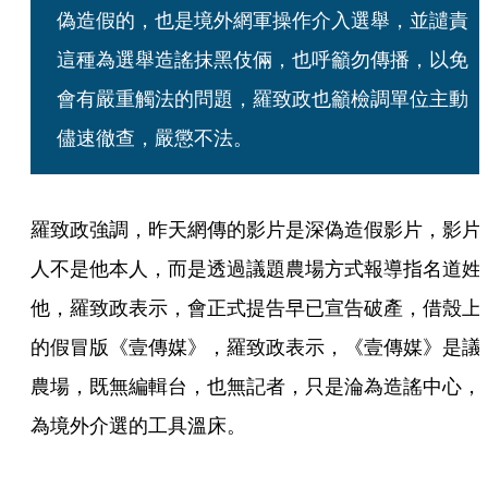
偽造假的，也是境外網軍操作介入選舉，並譴責
這種為選舉造謠抹黑伎倆，也呼籲勿傳播，以免
會有嚴重觸法的問題，羅致政也籲檢調單位主動
儘速徹查，嚴懲不法。
羅致政強調，昨天網傳的影片是深偽造假影片，影片
人不是他本人，而是透過議題農場方式報導指名道姓
他，羅致政表示，會正式提告早已宣告破產，借殼上
的假冒版《壹傳媒》，羅致政表示，《壹傳媒》是議
農場，既無編輯台，也無記者，只是淪為造謠中心，
為境外介選的工具溫床。