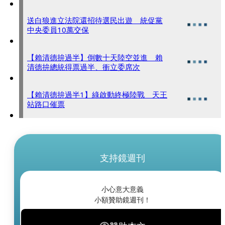
送白狼進立法院還招待選民出遊 統促黨
中央委員10萬交保
【賴清德拚過半】倒數十天陸空並進 賴
清德拚總統得票過半、衝立委席次
【賴清德拚過半1】綠啟動終極陸戰 天王
站路口催票
支持鏡週刊
小心意大意義
小額贊助鏡週刊！