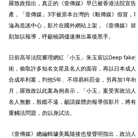
羅致政指出，真正的《壹傳媒》早已被香港法院宣告
產，「壹傳媒」3字被原本台灣的《毅傳媒》假冒，
淪為造謠中心，影片在國外網站上架，《壹傳媒》就
刻加以報導，呼籲檢調儘速揪出幕後黑手。
日前高等法院審理網紅「小玉」朱玉宸以Deep fake
術，偷取許多知名女星及名人的面容，再以日本成人
合成牟利案，判他5年、不得易科罰金，另再加1年8
月，羅致政以此案為例表示，「小玉」案受害政治人
名人無數，殷鑑不遠，籲請媒體勿報導假影片，將有
重觸法問題，勿以身試法。
《壹傳媒》總編輯璩美鳳隨後也發聲明指出，政治人