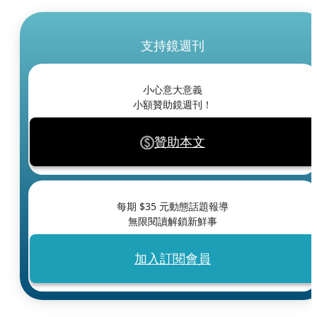
支持鏡週刊
小心意大意義
小額贊助鏡週刊！
贊助本文
每期 $
35
元動態話題報導
無限閱讀解鎖新鮮事
加入訂閱會員