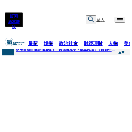
訂閱
登入
紙本雜
誌
最新
娛樂
政治社會
財經理財
人物
美
快訊
慈濟買BNT遭詐10.6億！ 醫揭蔣萬安「翻車現場」：陳時中當年是阻止被騙
快訊
慈濟挨詐十億／跟陳時中道歉？ 蔣萬安嗆：當時政府買夠疫苗民間就不用採購
快訊
員工建文陪睡機場爆紅！狂接20業配 Joeman幫算「買房頭期款」驚喊：換作我也想離職