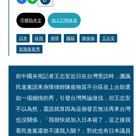
贊助本文
加入訂閱會員
日本
歧視
身障
國籍
陳俊翰
王志安
賀瓏夜夜秀
前中國央視記者王志安近日在台灣受訪時，譏諷
民進黨請來身障律師陳俊翰當不分區並上台助選
如一場煽情的秀，引發台灣輿論撻伐，但王志安
不以為然，還說就算因為這個發言無法再來台灣
也沒關係，「我很快就加入日本籍了，這之後我
看民進黨還敢不讓我入關？」對此也有日本議員