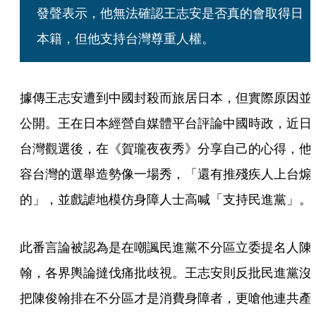
發聲表示，他無法確認王志安是否真的會取得日
本籍，但他支持台灣尊重人權。
據傳王志安遭到中國封殺而旅居日本，但實際原因並
公開。王在日本經營自媒體平台評論中國時政，近日
台灣觀選後，在《賀瓏夜夜秀》分享自己的心得，他
容台灣的選舉造勢像一場秀，「還有推殘疾人上台煽
的」，並戲謔地模仿身障人士高喊「支持民進黨」。
此番言論被認為是在嘲諷民進黨不分區立委提名人陳
翰，各界輿論撻伐痛批歧視。王志安則反批民進黨沒
把陳俊翰排在不分區才是消費身障者，更嗆他連共產