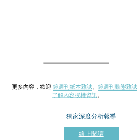
更多內容，歡迎
鏡週刊紙本雜誌
、
鏡週刊動態雜誌
了解內容授權資訊
。
獨家深度分析報導
線上閱讀