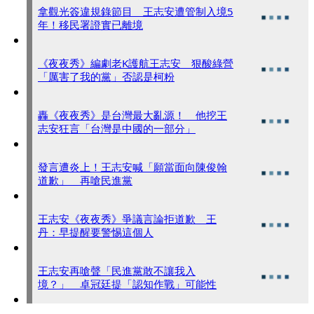
拿觀光簽違規錄節目 王志安遭管制入境5
年！移民署證實已離境
《夜夜秀》編劇老K護航王志安 狠酸綠營
「厲害了我的黨」否認是柯粉
轟《夜夜秀》是台灣最大亂源！ 他挖王
志安狂言「台灣是中國的一部分」
發言遭炎上！王志安喊「願當面向陳俊翰
道歉」 再嗆民進黨
王志安《夜夜秀》爭議言論拒道歉 王
丹：早提醒要警惕這個人
王志安再嗆聲「民進黨敢不讓我入
境？」 卓冠廷提「認知作戰」可能性